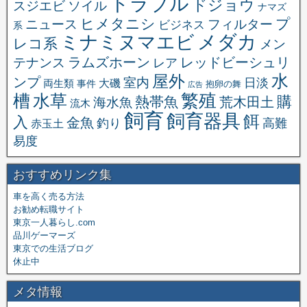
トラブル
ドジョウ
スジエビ
ソイル
ナマズ
ヒメタニシ
プ
ニュース
フィルター
ビジネス
系
メダカ
ミナミヌマエビ
レコ系
メン
ラムズホーン
レッドビーシュリ
テナンス
レア
水
屋外
ンプ
室内
日淡
大磯
両生類
事件
抱卵の舞
広告
繁殖
槽
水草
購
熱帯魚
海水魚
荒木田土
流木
飼育
飼育器具
餌
入
金魚
釣り
高難
赤玉土
易度
おすすめリンク集
車を高く売る方法
お勧め転職サイト
東京一人暮らし.com
品川ゲーマーズ
東京での生活ブログ
休止中
メタ情報