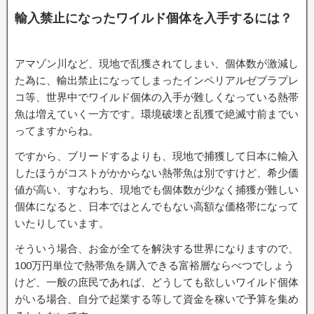
輸入禁止になったワイルド個体を入手するには？
アマゾン川など、現地で乱獲されてしまい、個体数が激減し
た為に、輸出禁止になってしまったインペリアルゼブラプレ
コ等、世界中でワイルド個体の入手が難しくなっている熱帯
魚は増えていく一方です。環境破壊と乱獲で絶滅寸前までい
ってますからね。
ですから、ブリードするよりも、現地で捕獲して日本に輸入
したほうがコストがかからない熱帯魚は別ですけど、希少価
値が高い、すなわち、現地でも個体数が少なく捕獲が難しい
個体になると、日本ではとんでもない高額な価格帯になって
いたりしています。
そういう場合、お金が全てを解決する世界になりますので、
100万円単位で熱帯魚を購入できる富裕層ならべつでしょう
けど、一般の庶民であれば、どうしても欲しいワイルド個体
がいる場合、自分で起業する等して資金を稼いで予算を集め