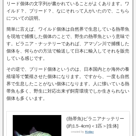
リード個体の文字列が書かれていることがよくあります。ワ
イルド？、ブリード？、なにそれって人がいたので、こちら
についての説明。
簡単に言えば、ワイルド個体は自然界で生息している熱帯魚
を現地で捕獲した個体のことで、野生の熱帯魚という意味で
す。ピラニア・ナッテリーであれば、アマゾン川で捕獲した
個体を、何らかの方法で輸送して日本に輸入してそれを販売
している感じです。
その逆で、ブリード個体というのは、日本国内とか海外の養
殖場等で繁殖させた個体になります。ですから、一度も自然
界で生息したことがない個体になります。人に懐いている熱
帯魚も多く、野生に対応出来ず飼育環境でしか生きられない
個体も多くいます。
(熱帯魚)ピラニアナッテリー
(約1.5-4cm)＜1匹＞[生体]
created by
Rinker