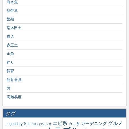
海水魚
熱帯魚
繁殖
荒木田土
購入
赤玉土
金魚
釣り
飼育
飼育器具
餌
高難易度
タグ
エビ系
グルメ
ガーデニング
Legendary Shrimps
カニ系
お知らせ