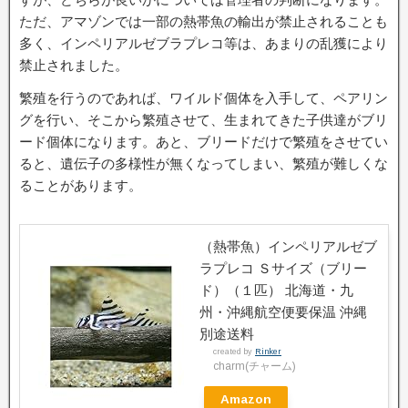
ただ、アマゾンでは一部の熱帯魚の輸出が禁止されることも
多く、インペリアルゼブラプレコ等は、あまりの乱獲により
禁止されました。
繁殖を行うのであれば、ワイルド個体を入手して、ペアリン
グを行い、そこから繁殖させて、生まれてきた子供達がブリ
ード個体になります。あと、ブリードだけで繁殖をさせてい
ると、遺伝子の多様性が無くなってしまい、繁殖が難しくな
ることがあります。
（熱帯魚）インペリアルゼブ
ラプレコ Ｓサイズ（ブリー
ド）（１匹） 北海道・九
州・沖縄航空便要保温 沖縄
別途送料
created by
Rinker
charm(チャーム)
Amazon