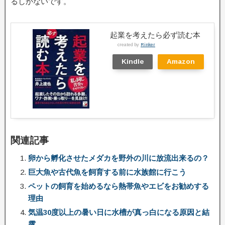
るしかないです。
起業を考えたら必ず読む本
created by
Rinker
Kindle
Amazon
関連記事
卵から孵化させたメダカを野外の川に放流出来るの？
巨大魚や古代魚を飼育する前に水族館に行こう
ペットの飼育を始めるなら熱帯魚やエビをお勧めする
理由
気温30度以上の暑い日に水槽が真っ白になる原因と結
露