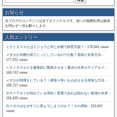
お知らせ
当ブログのコンテンツは全てオリジナルです。他への無断転用は媒体
を問わず一切お断りします。
人気エントリー
ミナミヌマエビはドジョウと同じ水槽で飼育可能？
- 178,941 views
メダカが水槽の底でじっとしているので心配？原因と対策方法
-
177,551 views
ミナミヌマエビを爆発的に繁殖させる｜魔法の水草ホテイアオイ
-
168,742 views
メダカが喧嘩をしている？｜縄張り争いを止めさせる簡単な方法
-
158,727 views
ホテイアオイが枯れている理由｜普通であれば枯れない最強の水草
-
156,935 views
白メダカはなぜすぐに死んでしまうのか？｜その理由
- 153,647
views