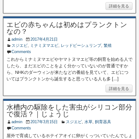
詳細を見る
エビの赤ちゃんは初めはプランクトン
なの？
admin
2017年4月21日
スジエビ
,
ミナミヌマエビ
,
レッドビーシュリンプ
,
繁殖
Comments
これからミナミヌマエビやヤマトヌマエビ等の飼育を始める人で
したら、まだエビのことをよく分かっていないのが普通ですか
ら、NHKのダーウィンが来たなどの番組を見ていて、エビにつ
いてはプランクトンから誕生すると思っている人も多 […]
詳細を見る
水槽内の駆除をした害虫がシリコン部分
で復活？｜じょうじ
admin
2017年3月15日
スジエビ
,
水草
,
飼育器具
Comments
屋外で育成しているホテイアオイに卵がくっついていたんでしょ