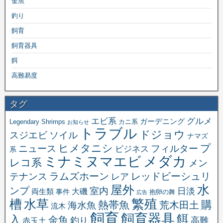
金魚
釣り
飼育
飼育器具
餌
高難易度
タグ
エビ系
グルメ
ガーデニング
Legendary Shrimps
カニ系
お知らせ
トラブル
ドジョウ
スジエビ
ソイル
ナマズ
ヒメタニシ
プ
ニュース
フィルター
ビジネス
系
メダカ
ミナミヌマエビ
レコ系
メン
ラムズホーン
レッドビーシュリ
テナンス
レア
水
屋外
ンプ
室内
日淡
大磯
両生類
事件
抱卵の舞
広告
繁殖
槽
水草
購
熱帯魚
海水魚
荒木田土
流木
飼育
飼育器具
餌
入
金魚
釣り
高難
赤玉土