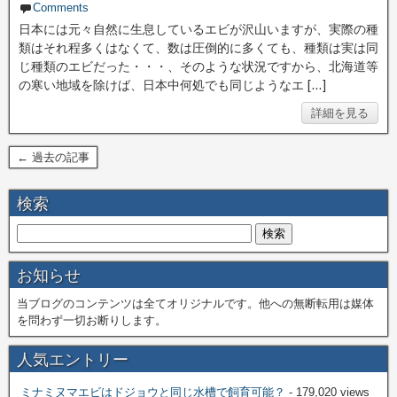
Comments
日本には元々自然に生息しているエビが沢山いますが、実際の種
類はそれ程多くはなくて、数は圧倒的に多くても、種類は実は同
じ種類のエビだった・・・、そのような状況ですから、北海道等
の寒い地域を除けば、日本中何処でも同じようなエ […]
詳細を見る
← 過去の記事
検索
お知らせ
当ブログのコンテンツは全てオリジナルです。他への無断転用は媒体
を問わず一切お断りします。
人気エントリー
ミナミヌマエビはドジョウと同じ水槽で飼育可能？
- 179,020 views