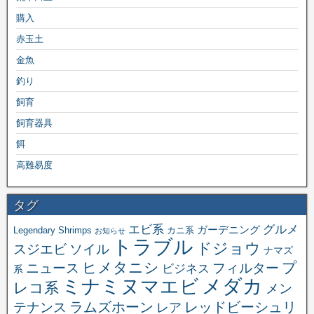
購入
赤玉土
金魚
釣り
飼育
飼育器具
餌
高難易度
タグ
エビ系
グルメ
ガーデニング
Legendary Shrimps
カニ系
お知らせ
トラブル
ドジョウ
スジエビ
ソイル
ナマズ
ヒメタニシ
プ
ニュース
フィルター
ビジネス
系
メダカ
ミナミヌマエビ
レコ系
メン
ラムズホーン
レッドビーシュリ
テナンス
レア