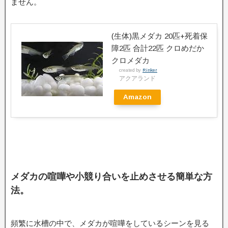
ません。
(生体)黒メダカ 20匹+死着保
障2匹 合計22匹 クロめだか
クロメダカ
created by
Rinker
アクアランド
Amazon
メダカの喧嘩や小競り合いを止めさせる簡単な方
法。
頻繁に水槽の中で、メダカが喧嘩をしているシーンを見る