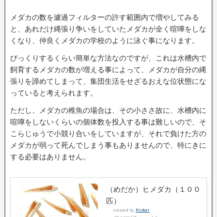
メダカの数を濾過フィルターの許す範囲内で増やしてみる
と、あれだけ縄張り争いをしていたメダカが全く喧嘩をしな
くなり、仲良くメダカの学校のように泳ぐ事になります。
びっくりするくらい簡単な方法なのですが、これは水槽内で
飼育するメダカの数が増える事によって、メダカが自分の縄
張りを諦めてしまって、集団生活をせざるおえな位状態にな
っていると考えられます。
ただし、メダカの稚魚の場合は、その小ささ故に、水槽内に
喧嘩をしないくらいの個体数を投入する事は難しいので、そ
こらじゅうで小競り合いをしていますが、それで負けた方の
メダカが弱って死んでしまう事もありませんので、特にきに
する必要はありません。
（めだか）ヒメダカ（１００
匹）
created by
Rinker