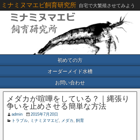
ミナミヌマエビ飼育研究所
自宅で大繁殖させてみよう
初めての方
オーダーメイド水槽
お問い合わせ
メダカが喧嘩をしている？｜縄張り
争いを止めさせる簡単な方法
admin
2015年7月20日
トラブル
,
ミナミヌマエビ
,
メダカ
,
飼育