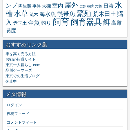
水
屋外
ンプ
室内
日淡
大磯
両生類
事件
抱卵の舞
広告
繁殖
槽
水草
購
熱帯魚
海水魚
荒木田土
流木
飼育
飼育器具
餌
入
金魚
釣り
高難
赤玉土
易度
おすすめリンク集
車を高く売る方法
お勧め転職サイト
東京一人暮らし.com
品川ゲーマーズ
東京での生活ブログ
休止中
メタ情報
ログイン
投稿フィード
コメントフィード