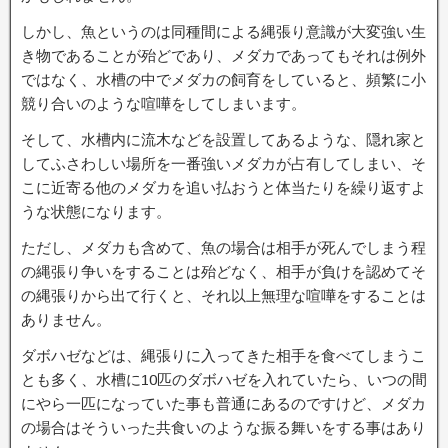
しかし、魚というのは同種間による縄張り意識が大変強い生
き物であることが殆どであり、メダカであってもそれは例外
ではなく、水槽の中でメダカの飼育をしていると、頻繁に小
競り合いのような喧嘩をしてしまいます。
そして、水槽内に流木などを設置してあるような、隠れ家と
してふさわしい場所を一番強いメダカが占有してしまい、そ
こに近寄る他のメダカを追い払おうと体当たりを繰り返すよ
うな状態になります。
ただし、メダカも含めて、魚の場合は相手が死んでしまう程
の縄張り争いをすることは殆どなく、相手が負けを認めてそ
の縄張りから出て行くと、それ以上無理な喧嘩をすることは
ありません。
ダボハゼなどは、縄張りに入ってきた相手を食べてしまうこ
とも多く、水槽に10匹のダボハゼを入れていたら、いつの間
にやら一匹になっていた事も普通にあるのですけど、メダカ
の場合はそういった共食いのような振る舞いをする事はあり