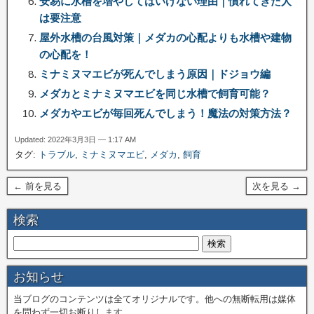
安易に水槽を増やしてはいけない理由｜慣れてきた人
は要注意
屋外水槽の台風対策｜メダカの心配よりも水槽や建物
の心配を！
ミナミヌマエビが死んでしまう原因｜ドジョウ編
メダカとミナミヌマエビを同じ水槽で飼育可能？
メダカやエビが毎回死んでしまう！魔法の対策方法？
Updated: 2022年3月3日 — 1:17 AM
タグ:
トラブル
,
ミナミヌマエビ
,
メダカ
,
飼育
← 前を見る
次を見る →
検索
お知らせ
当ブログのコンテンツは全てオリジナルです。他への無断転用は媒体
を問わず一切お断りします。