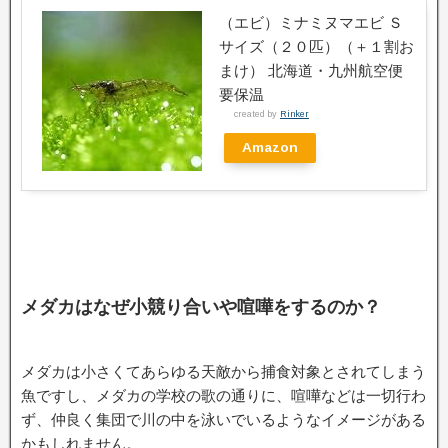
（エビ）ミナミヌマエビ Ｓ
サイズ（２０匹）（＋１割お
まけ） 北海道・九州航空便
要保温
created by
Rinker
Amazon
メダカはなぜ小競り合いや喧嘩をするのか？
メダカは小さくてあらゆる天敵から捕食対象とされてしまう
魚ですし、メダカの学校の歌の通りに、喧嘩などは一切行わ
ず、仲良く集団で川の中を泳いでいるようなイメージがある
かもしれません。