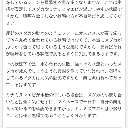
をしているシーンを目撃する事が多くなりますが、これは水
槽が安定してメダカやミナミヌマエビが過ごしやすい状態で
すから、喧嘩を全くしない状態の方が不自然だと思ってくだ
さい。
産卵のメダカの動きのようにソフトにオスとメスが寄り添っ
て体を丸めて合わせている状態ではなくて、本当にメダカが
ぶつかり合って戦っているような感じですから、見ればそれ
が喧嘩をしている状態であるとすぐに判別できるはずです。
その状況下では、水あわせの失敗、強すぎる水流といったメ
ダカが死んでしまうような要因を作っていなければ、喧嘩を
しているメダカは元気の証拠ですから、餌も沢山食べて育っ
ているはずです。
ミナミヌマエビが水槽の中にいる場合は、メダカの小競り合
いなどは全く気にせずに、マイペースで一日中、自分の餌を
食べているのを確認できますから、ミナミヌマエビは小競り
合いとは殆ど無縁であることもよく分かります。