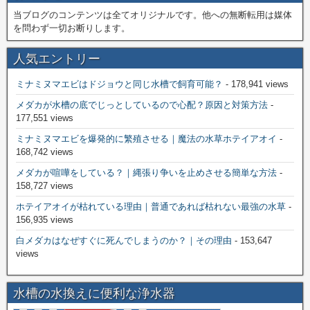
当ブログのコンテンツは全てオリジナルです。他への無断転用は媒体
を問わず一切お断りします。
人気エントリー
ミナミヌマエビはドジョウと同じ水槽で飼育可能？
- 178,941 views
メダカが水槽の底でじっとしているので心配？原因と対策方法
-
177,551 views
ミナミヌマエビを爆発的に繁殖させる｜魔法の水草ホテイアオイ
-
168,742 views
メダカが喧嘩をしている？｜縄張り争いを止めさせる簡単な方法
-
158,727 views
ホテイアオイが枯れている理由｜普通であれば枯れない最強の水草
-
156,935 views
白メダカはなぜすぐに死んでしまうのか？｜その理由
- 153,647
views
水槽の水換えに便利な浄水器