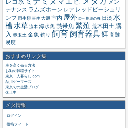
メダカ
ミナミヌマエビ
レコ系
メン
ラムズホーン
レッドビーシュリ
テナンス
レア
水
屋外
ンプ
室内
日淡
大磯
両生類
事件
抱卵の舞
広告
繁殖
槽
水草
購
熱帯魚
海水魚
荒木田土
流木
飼育
飼育器具
餌
入
金魚
釣り
高難
赤玉土
易度
おすすめリンク集
車を高く売る方法
お勧め転職サイト
東京一人暮らし.com
品川ゲーマーズ
東京での生活ブログ
休止中
メタ情報
ログイン
投稿フィード