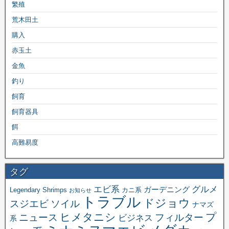
繁殖
荒木田土
購入
赤玉土
金魚
釣り
飼育
飼育器具
餌
高難易度
タグ
エビ系
グルメ
ガーデニング
Legendary Shrimps
カニ系
お知らせ
トラブル
ドジョウ
スジエビ
ソイル
ナマズ
ヒメタニシ
プ
ニュース
フィルター
ビジネス
系