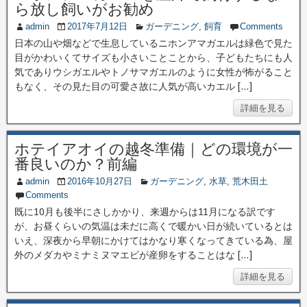
ら放し飼いがお勧め
admin
2017年7月12日
ガーデニング
,
飼育
Comments
日本の山や畑などで生息しているニホンアマガエルは緑色で見た
目がかわいくてサイズも小さいことことから、子どもたちにも人
気でありウシガエルやトノサマガエルのように女性が怖がること
もなく、その見た目の可愛さ故に人気が高いカエル […]
詳細を見る
ホテイアオイの越冬準備｜どの環境が一
番良いのか？前編
admin
2016年10月27日
ガーデニング
,
水草
,
荒木田土
Comments
既に10月も後半にさしかかり、来週からは11月になる訳です
が、お昼くらいの気温は未だに高くで暖かい日が続いているとは
いえ、深夜から早朝にかけてはかなり寒くなってきている為、屋
外のメダカやミナミヌマエビが産卵をすることはな […]
詳細を見る