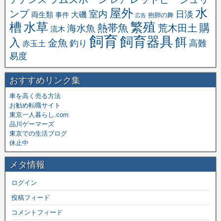
レア
水
屋外
ンプ
室内
日淡
大磯
両生類
事件
抱卵の舞
広告
繁殖
槽
水草
購
熱帯魚
海水魚
荒木田土
流木
飼育
飼育器具
餌
入
金魚
釣り
高難
赤玉土
易度
おすすめリンク集
車を高く売る方法
お勧め転職サイト
東京一人暮らし.com
品川ゲーマーズ
東京での生活ブログ
休止中
メタ情報
ログイン
投稿フィード
コメントフィード