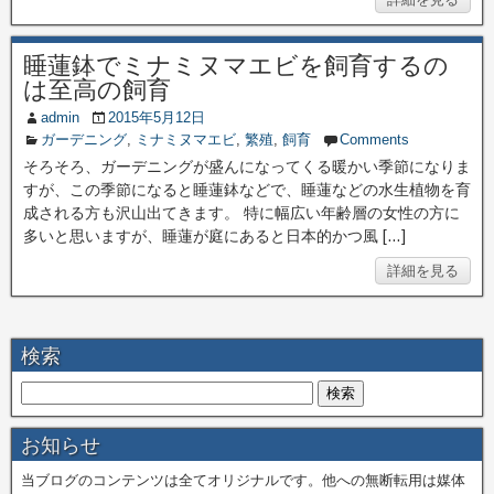
睡蓮鉢でミナミヌマエビを飼育するの
は至高の飼育
admin
2015年5月12日
ガーデニング
,
ミナミヌマエビ
,
繁殖
,
飼育
Comments
そろそろ、ガーデニングが盛んになってくる暖かい季節になりま
すが、この季節になると睡蓮鉢などで、睡蓮などの水生植物を育
成される方も沢山出てきます。 特に幅広い年齢層の女性の方に
多いと思いますが、睡蓮が庭にあると日本的かつ風 […]
詳細を見る
検索
お知らせ
当ブログのコンテンツは全てオリジナルです。他への無断転用は媒体