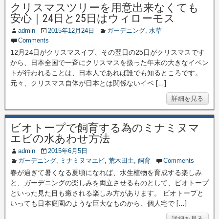
クリスマスツリーを用意出来なくても
安心｜24日と25日はウィローモス
admin
2015年12月24日
ガーデニング
,
水草
Comments
12月24日がクリスマスイブ、その翌日の25日がクリスマスです
から、日本全国で一斉にクリスマスを扱った年末の大きなイベン
トが行われることは、日本人であれば誰でも知るところです。
元々、クリスマス自体が日本とは関係ないイベ […]
詳細を見る
ビオトープで飼育する為のミナミヌマ
エビの水あわせ方法
admin
2015年6月5日
ガーデニング
,
ミナミヌマエビ
,
荒木田土
,
飼育
Comments
春が過ぎて暑くなる夏頃になれば、水生植物を育成する楽しみ
と、ガーデニングの楽しみを両立させるものとして、ビオトープ
といった見た目も癒される楽しみ方があります。 ビオトープと
いっても日本庭園のような巨大なものから、個人宅で […]
詳細を見る