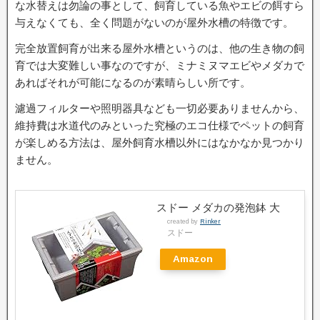
な水替えは勿論の事として、飼育している魚やエビの餌すら
与えなくても、全く問題がないのが屋外水槽の特徴です。
完全放置飼育が出来る屋外水槽というのは、他の生き物の飼
育では大変難しい事なのですが、ミナミヌマエビやメダカで
あればそれが可能になるのが素晴らしい所です。
濾過フィルターや照明器具なども一切必要ありませんから、
維持費は水道代のみといった究極のエコ仕様でペットの飼育
が楽しめる方法は、屋外飼育水槽以外にはなかなか見つかり
ません。
スドー メダカの発泡鉢 大
created by
Rinker
スドー
Amazon