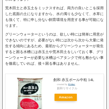
荒木田土と赤玉土をミックスすれば、両方の良いとこを採用
した底面の土になりますから、水の濁りも少なくて、水草に
も強くて、特に申し分ない飼育環境を用意する事が可能にな
ります。
グリーンウォーターというのは、欲しい時には簡単に用意が
できないのですが、必要がない時には次から次から大量に発
生する傾向にあるため、最初からグリーンウォーターが発生
すると困る水槽には赤玉土や荒木田土をしいておく事、グリ
ーンウォーターが必要な水槽はベアタンクで何も敷かない事
を徹底していれば、後々困る事はありません。
創和 赤玉ボール中粒 14L
created by
Rinker
創和リサイクル
Amazon