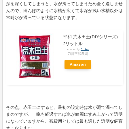
深を深くしてしまうと、水が濁ってしまうため全く適しませ
んので、田んぼのように水槽が広くて水深が浅い水槽以外は
常時水が濁っている状態になります。
平和 荒木田土(DIYシリーズ)
2リットル
created by
Rinker
刀川平和農園
Amazon
その点、赤玉土にすると、最初の設定時は水が泥で濁ってし
まのですが、一晩も経過すれば水が綺麗にすみ上がって透明
になっていますから、観賞用としては最も適した透明な飼育
水になります。