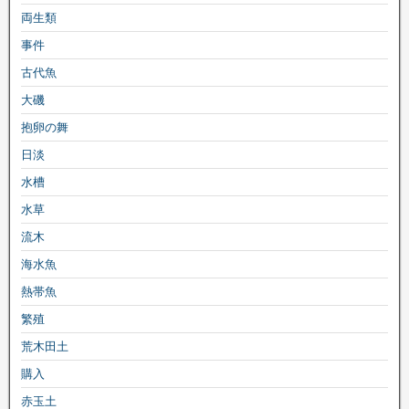
両生類
事件
古代魚
大磯
抱卵の舞
日淡
水槽
水草
流木
海水魚
熱帯魚
繁殖
荒木田土
購入
赤玉土