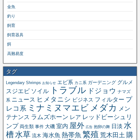
金魚
釣り
飼育
飼育器具
餌
高難易度
タグ
エビ系
グルメ
ガーデニング
Legendary Shrimps
カニ系
お知らせ
トラブル
ドジョウ
スジエビ
ソイル
ナマズ
ヒメタニシ
プ
ニュース
フィルター
ビジネス
系
メダカ
ミナミヌマエビ
レコ系
メン
ラムズホーン
レッドビーシュリ
テナンス
レア
水
屋外
ンプ
室内
日淡
大磯
両生類
事件
抱卵の舞
広告
繁殖
槽
水草
購
熱帯魚
海水魚
荒木田土
流木