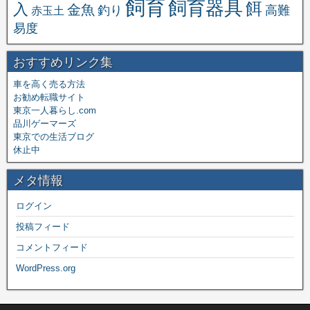
飼育
飼育器具
餌
入
金魚
釣り
高難
赤玉土
易度
おすすめリンク集
車を高く売る方法
お勧め転職サイト
東京一人暮らし.com
品川ゲーマーズ
東京での生活ブログ
休止中
メタ情報
ログイン
投稿フィード
コメントフィード
WordPress.org