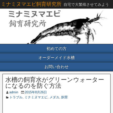
ミナミヌマエビ飼育研究所
自宅で大繁殖させてみよう
初めての方
オーダーメイド水槽
お問い合わせ
水槽の飼育水がグリーンウォーター
になるのを防ぐ方法
admin
2015年8月26日
トラブル
,
ミナミヌマエビ
,
メダカ
,
飼育