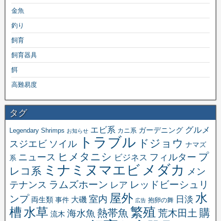
金魚
釣り
飼育
飼育器具
餌
高難易度
タグ
エビ系
グルメ
ガーデニング
Legendary Shrimps
カニ系
お知らせ
トラブル
ドジョウ
スジエビ
ソイル
ナマズ
ヒメタニシ
プ
ニュース
フィルター
ビジネス
系
メダカ
ミナミヌマエビ
レコ系
メン
ラムズホーン
レッドビーシュリ
テナンス
レア
水
屋外
ンプ
室内
日淡
大磯
両生類
事件
抱卵の舞
広告
繁殖
槽
水草
購
熱帯魚
海水魚
荒木田土
流木