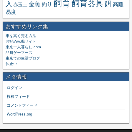
飼育
飼育器具
餌
入
金魚
釣り
高難
赤玉土
易度
おすすめリンク集
車を高く売る方法
お勧め転職サイト
東京一人暮らし.com
品川ゲーマーズ
東京での生活ブログ
休止中
メタ情報
ログイン
投稿フィード
コメントフィード
WordPress.org