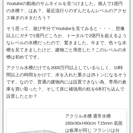
Youtubeの動画のサムネイルを見つけました。個人で1億円
の水槽？、はあ？、最近流行りのずんだもんレベルのアクセ
ス稼ぎのネタだろう？
そう思って、遊び半分でYoutubeを見てみると・・・、想像
以上にガチで1億円どころか、トータルで2億円を超えるよう
なレベルの水槽だったので、驚きました。今まで、色々な水
槽を見てきましたけど、建物ごと用意した？このレベルの水
槽は初めてです。
アクリル水槽だけでも2000万円以上しているらしく、10時
間以上の時間をかけて、水を入れた重さは25トンになるそう
です。なので、普通の建物内には設置できない為、専用の倉
庫を買い取った？、そして床に補強用の杭を6本打ち込んで
設置したとか？
アクリル水槽 通常水槽
180x90xH60cm T15mm 底面
は板厚が同じ フランジは分