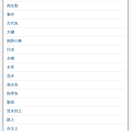
両生類
事件
古代魚
大磯
抱卵の舞
日淡
水槽
水草
流木
海水魚
熱帯魚
繁殖
荒木田土
購入
赤玉土