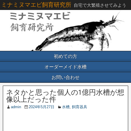
ミナミヌマエビ飼育研究所
自宅で大繁殖させてみよう
初めての方
オーダーメイド水槽
お問い合わせ
ネタかと思った個人の1億円水槽が想
像以上だった件
admin
2024年5月27日
水槽
,
飼育器具