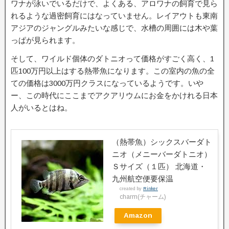
ワナが泳いでいるだけで、よくある、アロワナの飼育で見ら
れるような過密飼育にはなっていません。レイアウトも東南
アジアのジャングルみたいな感じで、水槽の周囲には木や葉
っぱが見られます。
そして、ワイルド個体のダトニオって価格がすごく高く、1
匹100万円以上はする熱帯魚になります。この室内の魚の全
ての価格は3000万円クラスになっているようです。いや
ー、この時代にここまでアクアリウムにお金をかけれる日本
人がいるとはね。
（熱帯魚）シックスバーダト
ニオ（メニーバーダトニオ）
Ｓサイズ（１匹） 北海道・
九州航空便要保温
created by
Rinker
charm(チャーム)
Amazon