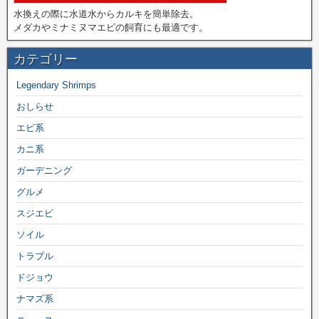
水換えの際に水道水からカルキを簡単除去。
メダカやミナミヌマエビの飼育にも最適です。
カテゴリー
Legendary Shrimps
おしらせ
エビ系
カニ系
ガーデニング
グルメ
スジエビ
ソイル
トラブル
ドジョウ
ナマズ系