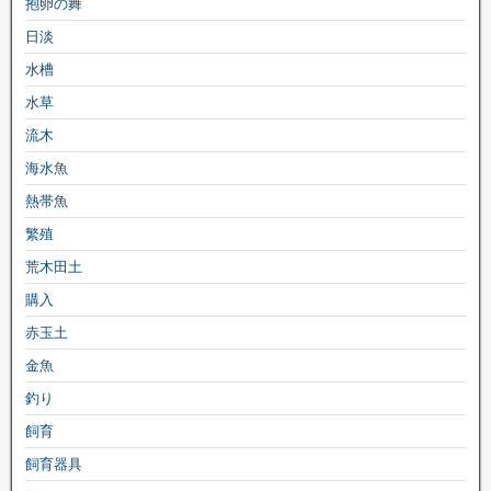
抱卵の舞
日淡
水槽
水草
流木
海水魚
熱帯魚
繁殖
荒木田土
購入
赤玉土
金魚
釣り
飼育
飼育器具