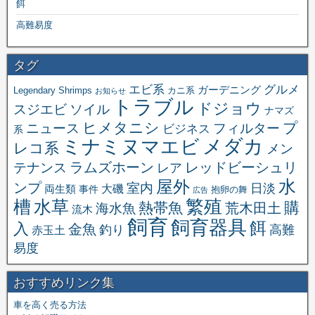
餌
高難易度
タグ
エビ系
グルメ
ガーデニング
Legendary Shrimps
カニ系
お知らせ
トラブル
ドジョウ
スジエビ
ソイル
ナマズ
ヒメタニシ
プ
ニュース
フィルター
ビジネス
系
メダカ
ミナミヌマエビ
レコ系
メン
ラムズホーン
レッドビーシュリ
テナンス
レア
水
屋外
ンプ
室内
日淡
大磯
両生類
事件
抱卵の舞
広告
繁殖
槽
水草
購
熱帯魚
海水魚
荒木田土
流木
飼育
飼育器具
餌
入
金魚
釣り
高難
赤玉土
易度
おすすめリンク集
車を高く売る方法