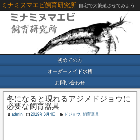
ミナミヌマエビ飼育研究所
自宅で大繁殖させてみよう
初めての方
オーダーメイド水槽
お問い合わせ
冬になると現れるアジメドジョウに
必要な飼育器具
admin
2019年3月4日
ドジョウ
,
飼育器具