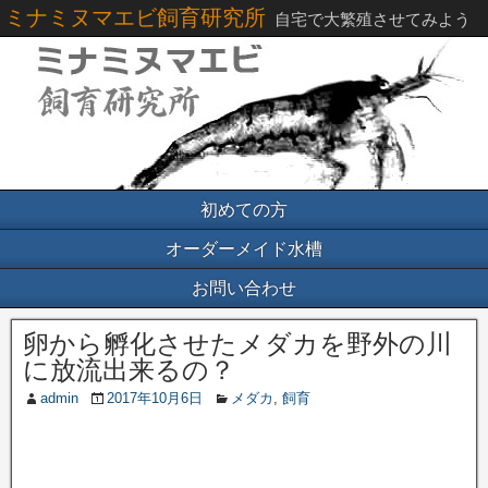
ミナミヌマエビ飼育研究所
自宅で大繁殖させてみよう
初めての方
オーダーメイド水槽
お問い合わせ
卵から孵化させたメダカを野外の川
に放流出来るの？
admin
2017年10月6日
メダカ
,
飼育