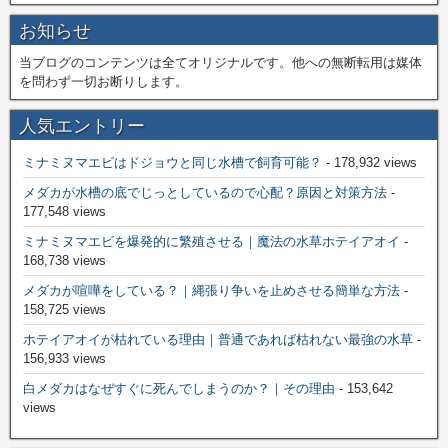
お知らせ
当ブログのコンテンツは全てオリジナルです。他への無断転用は媒体
を問わず一切お断りします。
人気エントリー
ミナミヌマエビはドジョウと同じ水槽で飼育可能？
- 178,932 views
メダカが水槽の底でじっとしているので心配？原因と対策方法
-
177,548 views
ミナミヌマエビを爆発的に繁殖させる｜魔法の水草ホテイアオイ
-
168,738 views
メダカが喧嘩をしている？｜縄張り争いを止めさせる簡単な方法
-
158,725 views
ホテイアオイが枯れている理由｜普通であれば枯れない最強の水草
-
156,933 views
白メダカはなぜすぐに死んでしまうのか？｜その理由
- 153,642
views