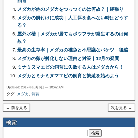
飼育
メダカが他のメダカをつっつくのは何故？｜縄張り
メダカの餌付けに成功｜人工餌を食べない時はどうす
る？
屋外水槽｜メダカが居てもボウフラが発生するのは何
故？
最高の生存率｜メダカの稚魚と不思議なバケツ 後編
メダカの卵が孵化しない理由と対策｜12月の疑問
ミナミヌマエビの飼育に失敗する人はメダカから！
メダカとミナミヌマエビの飼育と繁殖を始めよう
Updated: 2017年10月6日 — 10:42 AM
タグ:
メダカ
,
飼育
← 前を見る
次を見る →
検索