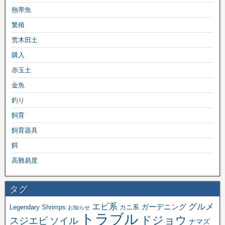
熱帯魚
繁殖
荒木田土
購入
赤玉土
金魚
釣り
飼育
飼育器具
餌
高難易度
タグ
エビ系
グルメ
ガーデニング
Legendary Shrimps
カニ系
お知らせ
トラブル
ドジョウ
スジエビ
ソイル
ナマズ