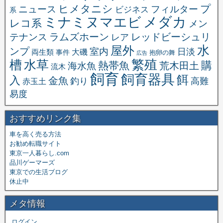
ヒメタニシ
プ
ニュース
フィルター
ビジネス
系
メダカ
ミナミヌマエビ
レコ系
メン
ラムズホーン
レッドビーシュリ
テナンス
レア
水
屋外
ンプ
室内
日淡
大磯
両生類
事件
抱卵の舞
広告
繁殖
槽
水草
購
熱帯魚
海水魚
荒木田土
流木
飼育
飼育器具
餌
入
金魚
釣り
高難
赤玉土
易度
おすすめリンク集
車を高く売る方法
お勧め転職サイト
東京一人暮らし.com
品川ゲーマーズ
東京での生活ブログ
休止中
メタ情報
ログイン