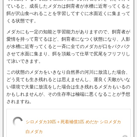
ていると、成長したメダカは飼育者が水槽に近寄ってくると
餌が沢山食べれることを学習してすぐに水面近くに集まって
くる状態です。
メダカにも一定の知能と学習能力がありますので、飼育者が
愛情を持って育てるほど、飼育者になつく状態になり、人影
が水槽に近寄ってくると一斉に全てのメダカが口をパクパク
させて水面に集まり、餌を頂戴って仕草で尻尾をフリフリし
て泳いできます。
この状態のメダカをいきなり自然界の河川に放流した場合、
どう見ても生き残れるとは思えませんし、運良く天敵がいな
い環境で大量に放流をした場合は生き残れるメダカもいるの
かもしれませんが、その生存率は極端に悪くなることが予想
されますね。
シロメダカ10匹＋死着補償1匹 めだか シロメダカ
白メダカ