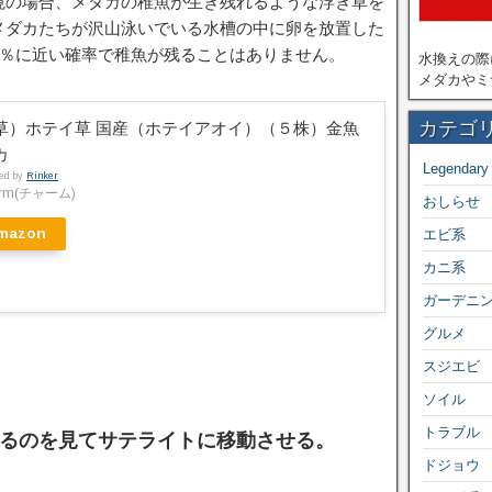
境の場合、メダカの稚魚が生き残れるような浮き草を
メダカたちが沢山泳いでいる水槽の中に卵を放置した
0％に近い確率で稚魚が残ることはありません。
水換えの際
メダカやミ
カテゴ
草）ホテイ草 国産（ホテイアオイ）（５株）金魚
カ
Legendary
ted by
Rinker
arm(チャーム)
おしらせ
mazon
エビ系
カニ系
ガーデニ
グルメ
スジエビ
ソイル
トラブル
るのを見てサテライトに移動させる。
ドジョウ