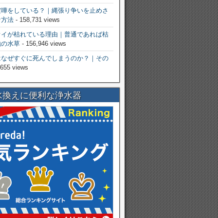
喧嘩をしている？｜縄張り争いを止めさ
な方法
- 158,731 views
オイが枯れている理由｜普通であれば枯
強の水草
- 156,946 views
はなぜすぐに死んでしまうのか？｜その
,655 views
水換えに便利な浄水器