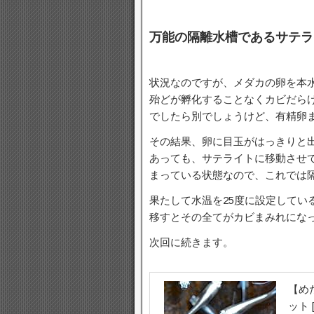
万能の隔離水槽であるサテラ
状況なのですが、メダカの卵を本
殆どが孵化することなくカビだら
でしたら別でしょうけど、有精卵
その結果、卵に目玉がはっきりと
あっても、サテライトに移動させ
まっている状態なので、これでは
果たして水温を25度に設定してい
移すとその全てがカビまみれにな
次回に続きます。
【め
ット 