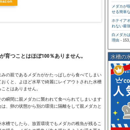
mazon
メダカが
せる簡単
ホテイア
れない最
白メダカ
理由
- 153
が育つことはほぼ100％ありません。
水槽の
生みの親であるメダカがかたっぱしから食べてしまい
ておくと、よほど水草で綺麗にレイアウトされた水槽
ることはありません。
その瞬間に親メダカに襲われて食べられてしまいます
合は、卵の状態から別の環境に隔離をして親メダカと
外水槽でしたら、放置環境でもメダカの稚魚が残るこ