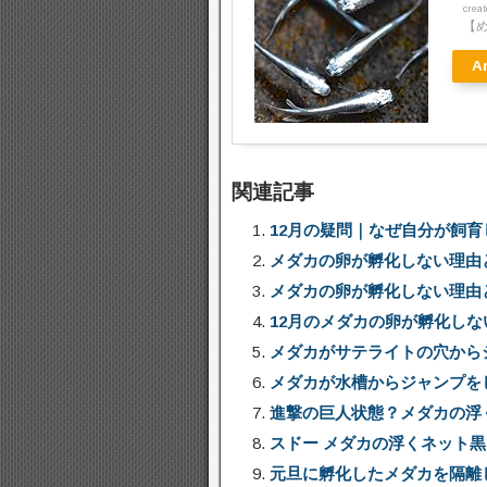
crea
【
A
関連記事
12月の疑問｜なぜ自分が飼
メダカの卵が孵化しない理由
メダカの卵が孵化しない理由
12月のメダカの卵が孵化し
メダカがサテライトの穴から
メダカが水槽からジャンプを
進撃の巨人状態？メダカの浮
スドー メダカの浮くネット
元旦に孵化したメダカを隔離