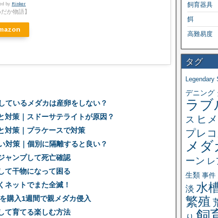
飼育器具
ted by
Rinker
めだか物語】
餌
mazon
高難易度
タグ
Legendary 
デニング
ラブ
育しているメダカは産卵をしない？
と対策｜スドーサテライトが原因？
ヒメ
ス
と対策｜プラケースで対策
プレコ
メダ
ない対策｜個別に隔離すると良い？
ジャンプして死亡確認
ーン
レ
して干物になって困る
生類
事件
水
くネットでまた全滅！
淡
繁殖
黒を購入1週間で親メダカ侵入
飼
して育てる楽しむ方法
り