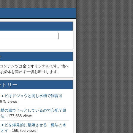
せ
コンテンツは全てオリジナルです。他へ
は媒体を問わず一切お断りします。
ントリー
マエビはドジョウと同じ水槽で飼育可
,975 views
水槽の底でじっとしているので心配？原
方法
- 177,568 views
マエビを爆発的に繁殖させる｜魔法の水
アオイ
- 168,756 views