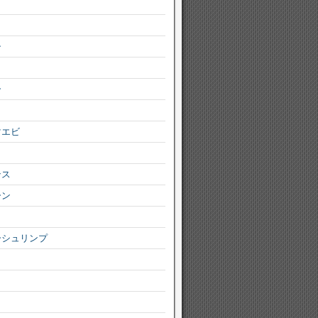
シ
ー
マエビ
ンス
ーン
ーシュリンプ