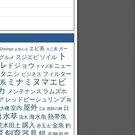
エビ系
ガー
Shrimps
カニ系
お知らせ
ト
スジエビ
ソイル
グルメ
ル
ドジョウ
ニュー
ナマズ系
タニシ
フィルター
ビジネス
ミナミヌマエビ
系
カ
ラムズホ
メンテナンス
レッドビーシュリンプ
ア
両
屋外
室内
日
大磯
抱卵の舞
広告
槽
水草
熱帯魚
海水魚
流木
購入
荒木田土
金魚
釣
赤玉土
育
飼育器具
餌
高難易度