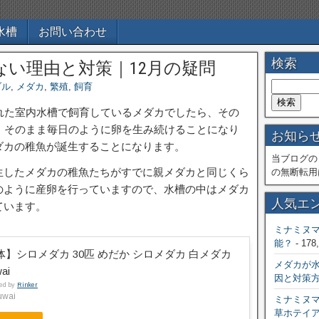
水槽
お問い合わせ
検索
い理由と対策｜12月の疑問
ブル
,
メダカ
,
繁殖
,
飼育
れた室内水槽で飼育しているメダカでしたら、その
、そのまま毎日のように卵を生み続けることになり
お知ら
ダカの稚魚が誕生することになります。
当ブログの
生したメダカの稚魚たちがすでに親メダカと同じくら
の無断転用
のように産卵を行っていますので、水槽の中はメダカ
人気エ
ています。
ミナミヌ
能？
- 178
体】シロメダカ 30匹 めだか シロメダカ 白メダカ
メダカが
ai
因と対策
ted by
Rinker
wai
ミナミヌ
草ホテイ