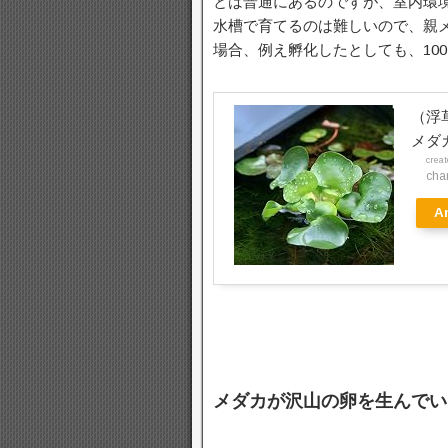
とは普通にあるのですが、室内環
水槽で育てるのは難しいので、親
場合、例え孵化したとしても、10
（浮
メダ
crea
ch
A
メダカが沢山の卵を生んでい