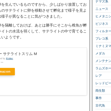
ナマズ系
卵を生んでいるものですから、少しばかり放置してお
ニュース
ものサテライトに卵を移動させて孵化まで様子を見よ
は様子が異なることに気がつきました。
ヒメタニ
ビジネス
卵を隔離しておけば、あとは勝手にそこから稚魚が孵
ライトの水流を弱くして、サテライトの中で育てるこ
フィルタ
しいようです。
プレコ系
ミナミヌ
メダカ
ー サテライトスリム M
ted by
Rinker
メンテナ
ドー
ラムズホ
mazon
レア
レッドビ
両生類
事件
古代魚