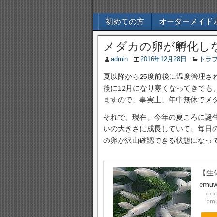
初めての方
オーダーメイド
メダカの卵が孵化しな
admin
2016年12月28日
トラ
夏以降から25度前後に温度管理さ
後に12月になり寒くなってきても
ますので、事実上、年中無休でメ
それで、現在、今年の夏ころに誕
いの大きさに成長していて、毎日
の卵が沢山確認できる状態になっ
【生
emuw
crea
emu