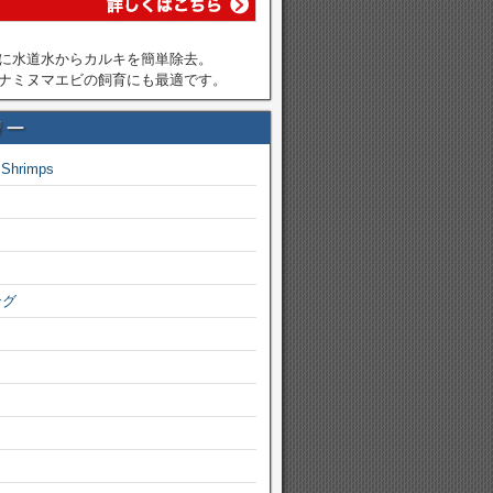
に水道水からカルキを簡単除去。
ナミヌマエビの飼育にも最適です。
リー
 Shrimps
ング