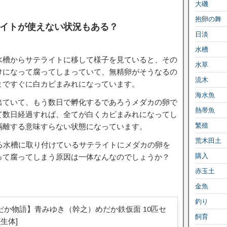
大磯
抱卵の舞
イトが使えない状況もある？
日淡
水槽
水槽からサテライトに移して様子を見ていると、その
水草
けになって腐ってしまっていて、無精卵がそうなるの
流木
まですぐに白カビまみれになっています。
海水魚
出ていて、もう数日で孵化するであろうメダカの卵で
熱帯魚
て数日経過すれば、全てが白くカビまみれになってし
繁殖
隔離する意味すらない状態になっています。
荒木田土
る水槽に取り付けているサテライトにメダカの卵を
購入
って腐ってしまう原因は一体なんなのでしょうか？
赤玉土
金魚
釣り
だか物語】青みゆき（幹之）めだか鉄仮面 10匹セ
飼育
[生体]