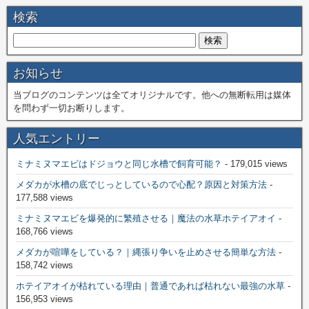
検索
お知らせ
当ブログのコンテンツは全てオリジナルです。他への無断転用は媒体
を問わず一切お断りします。
人気エントリー
ミナミヌマエビはドジョウと同じ水槽で飼育可能？
- 179,015 views
メダカが水槽の底でじっとしているので心配？原因と対策方法
-
177,588 views
ミナミヌマエビを爆発的に繁殖させる｜魔法の水草ホテイアオイ
-
168,766 views
メダカが喧嘩をしている？｜縄張り争いを止めさせる簡単な方法
-
158,742 views
ホテイアオイが枯れている理由｜普通であれば枯れない最強の水草
-
156,953 views