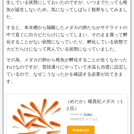
生している状態にしておいたのですが、いつまでたっても稚
魚が誕生しないため、気になってしばらく観察をしてみまし
た。
すると、本水槽から隔離したメダカの卵たちがサテライトの
中で直ぐに白カビだらけになってしまい、そのまま腐って孵
化することがない状態になっていたり、孵化している状態で
カビだらけになって死んでいる状態になっていました。
その為、メダカの卵から稚魚が孵化することが全くなかった
わけなのですが、普段通りにやっていて水温も25度に設定し
ているので、なぜこうなったかを確認する必要が出てきま
す。
（めだか）楊貴妃メダカ（１
２匹）
created by
Rinker
charm(チャーム)
Amazon