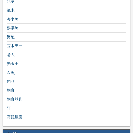
水草
流木
海水魚
熱帯魚
繁殖
荒木田土
購入
赤玉土
金魚
釣り
飼育
飼育器具
餌
高難易度