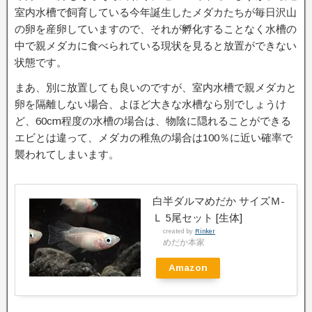
室内水槽で飼育している今年誕生したメダカたちが毎日沢山
の卵を産卵していますので、それが孵化することなく水槽の
中で親メダカに食べられている現状を見ると放置ができない
状態です。
まあ、別に放置しても良いのですが、室内水槽で親メダカと
卵を隔離しない場合、よほど大きな水槽なら別でしょうけ
ど、60cm程度の水槽の場合は、物陰に隠れることができる
エビとは違って、メダカの稚魚の場合は100％に近い確率で
襲われてしまいます。
白半ダルマめだか サイズＭ-
Ｌ 5尾セット [生体]
created by
Rinker
めだか本家
Amazon