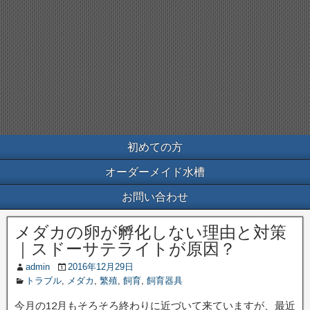
初めての方
オーダーメイド水槽
お問い合わせ
メダカの卵が孵化しない理由と対策
｜スドーサテライトが原因？
admin
2016年12月29日
トラブル
,
メダカ
,
繁殖
,
飼育
,
飼育器具
今月の12月もそろそろ終わりに近づいて来ていますが、最近