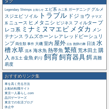
タグ
エビ系
グルメ
ガーデニング
Legendary Shrimps
カニ系
お知らせ
トラブル
ドジョウ
スジエビ
ソイル
ナマズ
ヒメタニシ
プ
ニュース
フィルター
ビジネス
系
メダカ
ミナミヌマエビ
レコ系
メン
ラムズホーン
レッドビーシュリ
テナンス
レア
水
屋外
ンプ
室内
日淡
大磯
両生類
事件
抱卵の舞
広告
繁殖
槽
水草
購
熱帯魚
海水魚
荒木田土
流木
飼育
飼育器具
餌
入
金魚
釣り
高難
赤玉土
易度
おすすめリンク集
車を高く売る方法
お勧め転職サイト
東京一人暮らし.com
品川ゲーマーズ
東京での生活ブログ
休止中