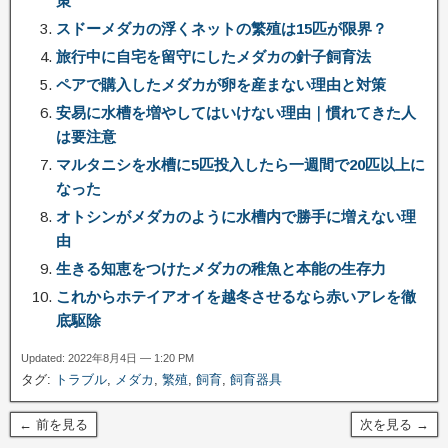
策
スドーメダカの浮くネットの繁殖は15匹が限界？
旅行中に自宅を留守にしたメダカの針子飼育法
ペアで購入したメダカが卵を産まない理由と対策
安易に水槽を増やしてはいけない理由｜慣れてきた人
は要注意
マルタニシを水槽に5匹投入したら一週間で20匹以上に
なった
オトシンがメダカのように水槽内で勝手に増えない理
由
生きる知恵をつけたメダカの稚魚と本能の生存力
これからホテイアオイを越冬させるなら赤いアレを徹
底駆除
Updated: 2022年8月4日 — 1:20 PM
タグ:
トラブル
,
メダカ
,
繁殖
,
飼育
,
飼育器具
← 前を見る
次を見る →