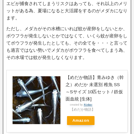
エビが捕食されてしまうリスクはあっても、それ以上のメリ
ットがある為、夏場になると大活躍をするのがメダカになり
ます。
ただし、メダカがその水槽にいれば蚊が産卵をしないとか、
ボウフラが発生しないとかではなくて、いくら蚊が産卵をし
てボウフラが発生したとしても、その全てを・・・と言って
も過言ではない勢いでメダカがボウフラを食べてしまう為、
その水場では蚊が発生しなくなります。
【めだか物語】青みゆき（幹
之）めだか 未選別 稚魚 SS
～Sサイズ 10匹セット / 鉄仮
面血統 [生体]
created by
Rinker
【めだか物語】
Amazon