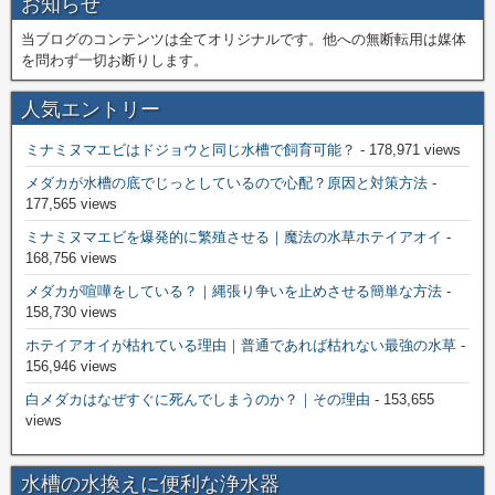
お知らせ
当ブログのコンテンツは全てオリジナルです。他への無断転用は媒体
を問わず一切お断りします。
人気エントリー
ミナミヌマエビはドジョウと同じ水槽で飼育可能？
- 178,971 views
メダカが水槽の底でじっとしているので心配？原因と対策方法
-
177,565 views
ミナミヌマエビを爆発的に繁殖させる｜魔法の水草ホテイアオイ
-
168,756 views
メダカが喧嘩をしている？｜縄張り争いを止めさせる簡単な方法
-
158,730 views
ホテイアオイが枯れている理由｜普通であれば枯れない最強の水草
-
156,946 views
白メダカはなぜすぐに死んでしまうのか？｜その理由
- 153,655
views
水槽の水換えに便利な浄水器