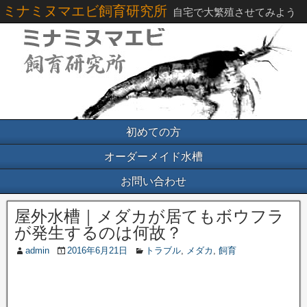
ミナミヌマエビ飼育研究所
自宅で大繁殖させてみよう
初めての方
オーダーメイド水槽
お問い合わせ
屋外水槽｜メダカが居てもボウフラ
が発生するのは何故？
admin
2016年6月21日
トラブル
,
メダカ
,
飼育