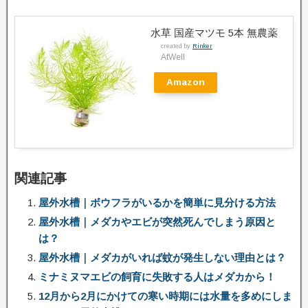
水草 国産マツモ 5本 無農薬
created by
Rinker
AtWell
Amazon
関連記事
屋外水槽｜ボウフラがいるかを簡単に見分ける方法
屋外水槽｜メダカやエビが突然死んでしまう原因と
は？
屋外水槽｜メダカがいれば蚊が発生しない理由とは？
ミナミヌマエビの飼育に失敗する人はメダカから！
12月から2月にかけての寒い時期には水量を多めにしま