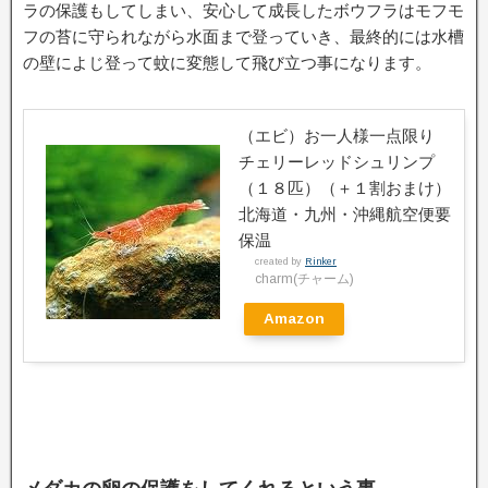
ラの保護もしてしまい、安心して成長したボウフラはモフモ
フの苔に守られながら水面まで登っていき、最終的には水槽
の壁によじ登って蚊に変態して飛び立つ事になります。
（エビ）お一人様一点限り
チェリーレッドシュリンプ
（１８匹）（＋１割おまけ）
北海道・九州・沖縄航空便要
保温
created by
Rinker
charm(チャーム)
Amazon