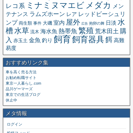
メダカ
ミナミヌマエビ
レコ系
メン
ラムズホーン
レッドビーシュリ
テナンス
レア
水
屋外
ンプ
室内
日淡
大磯
両生類
事件
抱卵の舞
広告
繁殖
槽
水草
購
熱帯魚
海水魚
荒木田土
流木
飼育
飼育器具
餌
入
金魚
釣り
高難
赤玉土
易度
おすすめリンク集
車を高く売る方法
お勧め転職サイト
東京一人暮らし.com
品川ゲーマーズ
東京での生活ブログ
休止中
メタ情報
ログイン