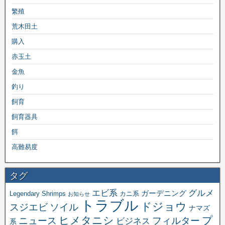
繁殖
荒木田土
購入
赤玉土
金魚
釣り
飼育
飼育器具
餌
高難易度
タグ
エビ系
グルメ
ガーデニング
Legendary Shrimps
カニ系
お知らせ
トラブル
ドジョウ
スジエビ
ソイル
ナマズ
ヒメタニシ
プ
ニュース
フィルター
ビジネス
系