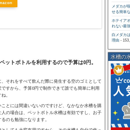
mazon
メダカが
せる簡単
ホテイア
れない最
白メダカ
理由
- 153
水槽の
ペットボトルを利用するので予算は0円。
に、それをすべて飲んだ際に発生する空のゴミとして
訳ですから、予算0円で制作できて誰でも簡単に利用
すね。
いことには間違いないのですけど、なかなか水槽を購
な人の場合は、ペットボトル水槽は有効ですし、お子
するのも勉強になります。
強としても大変有用ですから、その水槽も自分で作っ