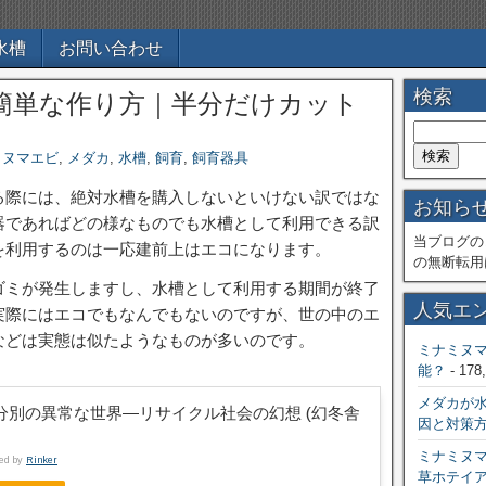
水槽
お問い合わせ
検索
簡単な作り方｜半分だけカット
ミヌマエビ
,
メダカ
,
水槽
,
飼育
,
飼育器具
る際には、絶対水槽を購入しないといけない訳ではな
お知ら
器であればどの様なものでも水槽として利用できる訳
当ブログの
を利用するのは一応建前上はエコになります。
の無断転用
ゴミが発生しますし、水槽として利用する期間が終了
人気エ
実際にはエコでもなんでもないのですが、世の中のエ
などは実態は似たようなものが多いのです。
ミナミヌ
能？
- 178
メダカが
分別の異常な世界―リサイクル社会の幻想 (幻冬舎
因と対策
ミナミヌ
ted by
Rinker
草ホテイ