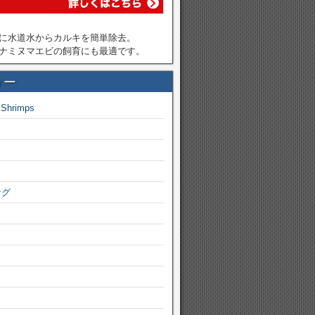
に水道水からカルキを簡単除去。
ナミヌマエビの飼育にも最適です。
リー
 Shrimps
ング