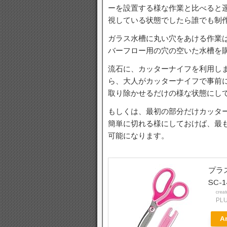
ーを設置する様な作業と比べると
視している状態でしたら誰でも制
ガラス水槽に丸い穴をあける作業
バーフロー用の穴の空いた水槽を
流石に、カッターナイフを利用し
ら、大人がカッターナイフで事前
取り除かせるだけの様な状態にし
もしくは、最初の部分だけカッタ
簡単に切れる様にしておけば、最
可能になります。
プラ
SC-1
crea
PL
A