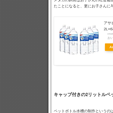
たことになると、更にお子さんに
アサ
2L×
crea
お
A
キャップ付きの2リットルペ
ペットボトル水槽の制作というの