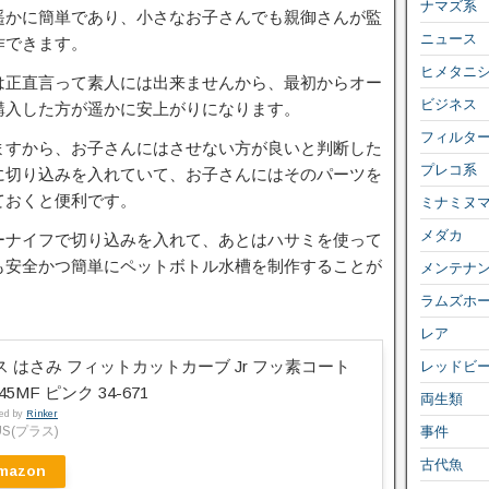
ナマズ系
遥かに簡単であり、小さなお子さんでも親御さんが監
ニュース
作できます。
ヒメタニ
は正直言って素人には出来ませんから、最初からオー
ビジネス
購入した方が遥かに安上がりになります。
フィルタ
ますから、お子さんにはさせない方が良いと判断した
プレコ系
に切り込みを入れていて、お子さんにはそのパーツを
ておくと便利です。
ミナミヌ
メダカ
ーナイフで切り込みを入れて、あとはハサミを使って
も安全かつ簡単にペットボトル水槽を制作することが
メンテナ
ラムズホ
レア
ス はさみ フィットカットカーブ Jr フッ素コート
レッドビ
45MF ピンク 34-671
両生類
ted by
Rinker
US(プラス)
事件
古代魚
mazon