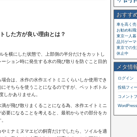
おすす
車を高く売
お勧め転職
トした方が良い理由とは？
東京一人暮ら
品川ゲーマ
東京での生
休止中
トルを横にした状態で、上部側の半分だけをカットし
レーション時に発生する水の飛び散りを防ぐこと目的
メタ情
ログイン
る場合は、水作の水作エイトミニくらいしか使用でき
的にそちらを使うことになるのですが、ペットボトル
投稿フィ
程度しかありません。
コメント
水滴が飛び散りまくることになる為、水作エイトミニ
WordPress
が必要になることを考えると、最初からその部分をカ
す。
カやミナミヌマエビの飼育だけでしたら、ソイルを適