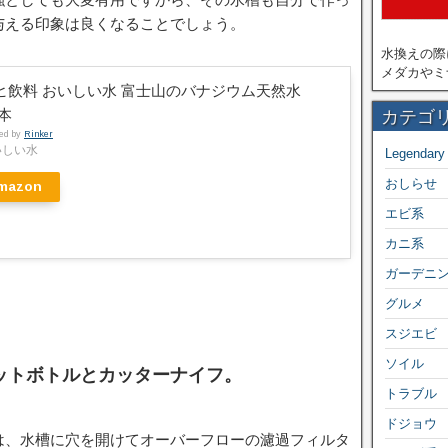
与える印象は良くなることでしょう。
水換えの際
メダカやミ
ヒ飲料 おいしい水 富士山のバナジウム天然水
カテゴ
6本
ted by
Rinker
いしい水
Legendary
おしらせ
mazon
エビ系
カニ系
ガーデニ
グルメ
スジエビ
ソイル
ットボトルとカッターナイフ。
トラブル
ドジョウ
は、水槽に穴を開けてオーバーフローの濾過フィルタ