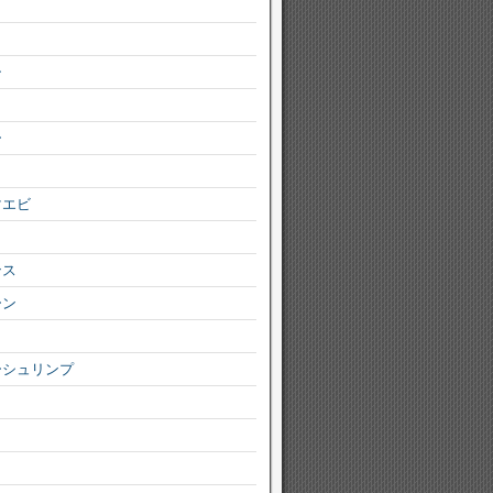
シ
ー
マエビ
ンス
ーン
ーシュリンプ