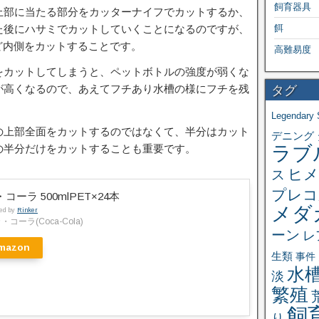
飼育器具
上部に当たる部分をカッターナイフでカットするか、
た後にハサミでカットしていくことになるのですが、
餌
ど内側をカットすることです。
高難易度
をカットしてしまうと、ペットボトルの強度が弱くな
が高くなるので、あえてフチあり水槽の様にフチを残
タグ
。
Legendary 
の上部全面をカットするのではなくて、半分はカット
デニング
の半分だけをカットすることも重要です。
ラブ
ヒメ
ス
プレコ
コーラ 500mlPET×24本
メダ
ted by
Rinker
・コーラ(Coca-Cola)
ーン
レ
mazon
生類
事件
水
淡
繁殖
飼
り