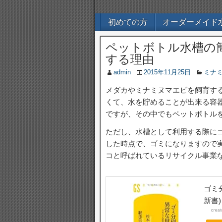
初めての方
オーダーメイド
ペットボトル水槽の
する理由
admin
2015年11月25日
ミナ
メダカやミナミヌマエビを飼育す
くて、水を貯めることが出来る容
ですが、その中でもペットボトル
ただし、水槽として利用する際に
した時点で、ゴミになりますので
コと呼ばれているリサイクル事業
ゴミ
新書)
crea