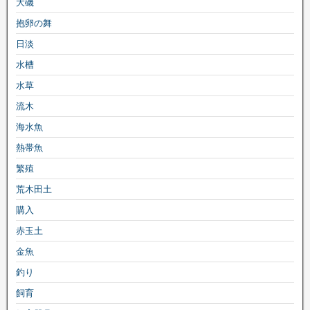
大磯
抱卵の舞
日淡
水槽
水草
流木
海水魚
熱帯魚
繁殖
荒木田土
購入
赤玉土
金魚
釣り
飼育