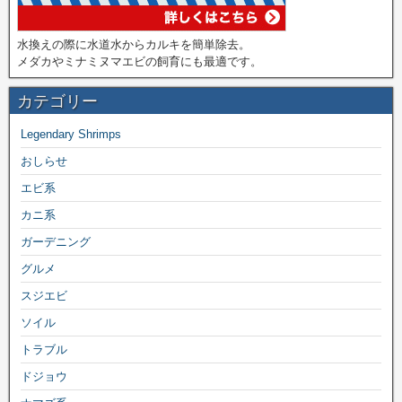
水換えの際に水道水からカルキを簡単除去。
メダカやミナミヌマエビの飼育にも最適です。
カテゴリー
Legendary Shrimps
おしらせ
エビ系
カニ系
ガーデニング
グルメ
スジエビ
ソイル
トラブル
ドジョウ