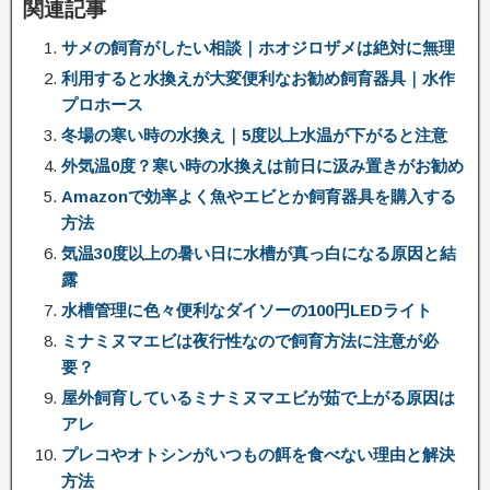
関連記事
サメの飼育がしたい相談｜ホオジロザメは絶対に無理
利用すると水換えが大変便利なお勧め飼育器具｜水作
プロホース
冬場の寒い時の水換え｜5度以上水温が下がると注意
外気温0度？寒い時の水換えは前日に汲み置きがお勧め
Amazonで効率よく魚やエビとか飼育器具を購入する
方法
気温30度以上の暑い日に水槽が真っ白になる原因と結
露
水槽管理に色々便利なダイソーの100円LEDライト
ミナミヌマエビは夜行性なので飼育方法に注意が必
要？
屋外飼育しているミナミヌマエビが茹で上がる原因は
アレ
プレコやオトシンがいつもの餌を食べない理由と解決
方法