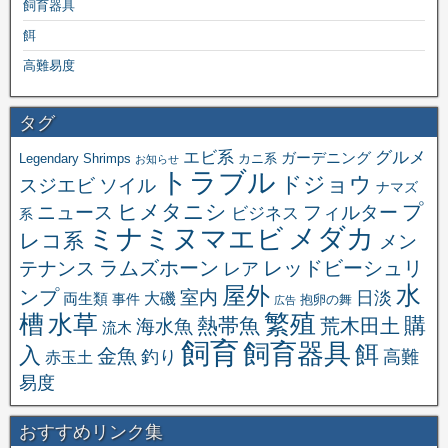
飼育器具
餌
高難易度
タグ
エビ系
グルメ
ガーデニング
Legendary Shrimps
カニ系
お知らせ
トラブル
ドジョウ
スジエビ
ソイル
ナマズ
ヒメタニシ
プ
ニュース
フィルター
ビジネス
系
メダカ
ミナミヌマエビ
レコ系
メン
ラムズホーン
レッドビーシュリ
テナンス
レア
水
屋外
ンプ
室内
日淡
大磯
両生類
事件
抱卵の舞
広告
繁殖
槽
水草
購
熱帯魚
海水魚
荒木田土
流木
飼育
飼育器具
餌
入
金魚
釣り
高難
赤玉土
易度
おすすめリンク集