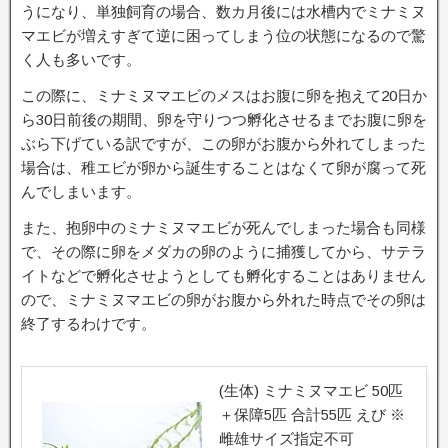
うになり、単独飼育の場合、数カ月後には水槽内でミナミヌ
マエビが増えすぎて逆に困ってしまう位の状態になるので驚
く人も多いです。
この際に、ミナミヌマエビのメスはお腹に卵を抱えて20日か
ら30日前後の期間、卵を守りつつ孵化させるまでお腹に卵を
ぶら下げている訳ですが、この卵がお腹から外れてしまった
場合は、稚エビが卵から誕生することはなくて卵が腐って死
んでしまいます。
また、抱卵中のミナミヌマエビが死んでしまった場合も同様
で、その際に卵をメダカの卵のように捕獲してから、サテラ
イトなどで孵化させようとしても孵化することはありません
ので、ミナミヌマエビの卵がお腹から外れた時点でその卵は
終了するわけです。
(生体) ミナミヌマエビ 50匹
＋保障5匹 合計55匹 えび ※
雌雄サイズ指定不可