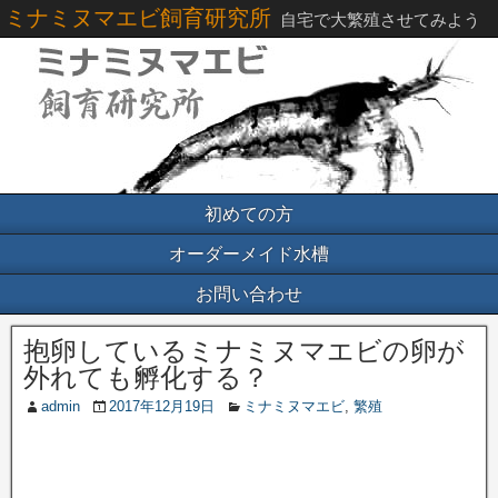
ミナミヌマエビ飼育研究所
自宅で大繁殖させてみよう
初めての方
オーダーメイド水槽
お問い合わせ
抱卵しているミナミヌマエビの卵が
外れても孵化する？
admin
2017年12月19日
ミナミヌマエビ
,
繁殖