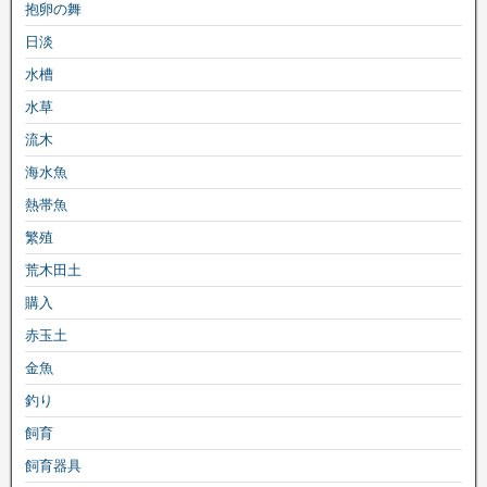
抱卵の舞
日淡
水槽
水草
流木
海水魚
熱帯魚
繁殖
荒木田土
購入
赤玉土
金魚
釣り
飼育
飼育器具