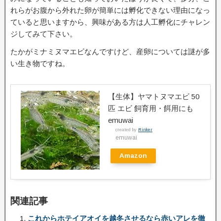
れらがお腹から外れた卵が簡単には孵化できない理由になっ
ていると思いますから、興味がある方は人工孵化にチャレン
ジしてみて下さい。
たかがミナミヌマエビなんですけど、産卵については謎が多
い生き物ですね。
【生体】ヤマトヌマエビ 50
匹 エビ 飼育用・餌用にも
emuwai
created by
Rinker
emuwai
Amazon
関連記事
これからホテイアオイを越冬させるなら赤いアレを徹