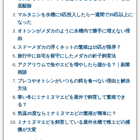
底駆除
マルタニシを水槽に5匹投入したら一週間で20匹以上に
なった
オトシンがメダカのように水槽内で勝手に増えない理
由
スドーメダカの浮くネットの繁殖は15匹が限界？
旅行中に自宅を留守にしたメダカの針子飼育法
アクアリウムで魚やエビを増やしたら儲かる？｜副業
相談
プレコやオトシンがいつもの餌を食べない理由と解決
方法
寒い冬にミナミヌマエビを屋外で飼育して繁殖でき
る？
気温25度ならミナミヌマエビの繁殖が簡単に？
ミナミヌマエビを飼育している屋外水槽で稚エビの捕
獲が大変