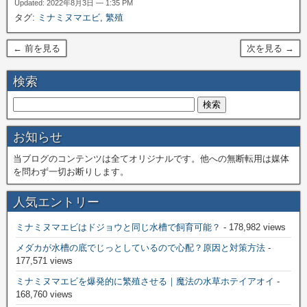
Updated: 2022年8月3日 — 1:35 PM
タグ:
ミナミヌマエビ
,
繁殖
← 前を見る
次を見る →
検索
お知らせ
当ブログのコンテンツは全てオリジナルです。他への無断転用は媒体
を問わず一切お断りします。
人気エントリー
ミナミヌマエビはドジョウと同じ水槽で飼育可能？
- 178,982 views
メダカが水槽の底でじっとしているので心配？原因と対策方法
-
177,571 views
ミナミヌマエビを爆発的に繁殖させる｜魔法の水草ホテイアオイ
-
168,760 views