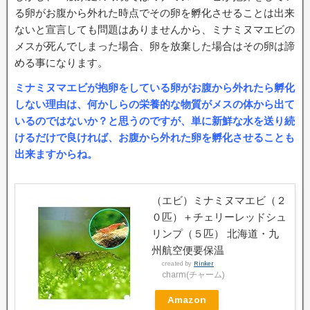
る卵がお腹から外れた時点でその卵を孵化させることは出来
ないと宣言しても問題はありませんから、ミナミヌマエビの
メスが死んでしまった場合、卵を放棄した場合はその卵は諦
める事になります。
ミナミヌマエビが抱卵をしている卵がお腹から外れたら孵化
しない理由は、何かしらの栄養的な物質がメスの体から出て
いるのではないか？と思うのですが、単に新鮮な水を送り続
けるだけで良ければ、お腹から外れた卵を孵化させることも
出来ますからね。
（エビ）ミナミヌマエビ（２
０匹）＋チェリーレッドシュ
リンプ（５匹） 北海道・九
州航空便要保温
created by
Rinker
charm(チャーム)
Amazon