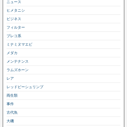
ニュース
ヒメタニシ
ビジネス
フィルター
プレコ系
ミナミヌマエビ
メダカ
メンテナンス
ラムズホーン
レア
レッドビーシュリンプ
両生類
事件
古代魚
大磯