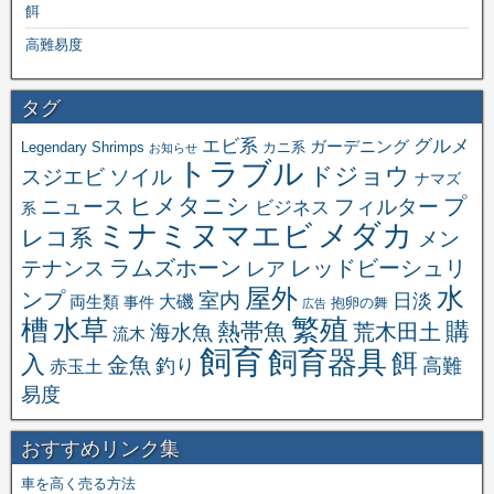
餌
高難易度
タグ
エビ系
グルメ
ガーデニング
Legendary Shrimps
カニ系
お知らせ
トラブル
ドジョウ
スジエビ
ソイル
ナマズ
ヒメタニシ
プ
ニュース
フィルター
ビジネス
系
メダカ
ミナミヌマエビ
レコ系
メン
ラムズホーン
レッドビーシュリ
テナンス
レア
水
屋外
ンプ
室内
日淡
大磯
両生類
事件
抱卵の舞
広告
繁殖
槽
水草
購
熱帯魚
海水魚
荒木田土
流木
飼育
飼育器具
餌
入
金魚
釣り
高難
赤玉土
易度
おすすめリンク集
車を高く売る方法