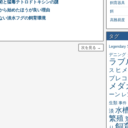
術と猛毒テトロドトキシンの謎
飼育器具
から始めたほうが良い理由
餌
ない淡水フグの飼育環境
高難易度
タグ
Legendary 
次を見る →
デニング
ラブ
ヒメ
ス
プレコ
メダ
ーン
レ
生類
事件
水
淡
繁殖
飼
り