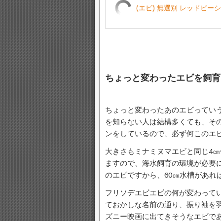
(エビ) 無選別 レッドビー
ちょっと変わったエビを飼育
ちょっと変わったあのエビってい
を知らない人は結構多くても、そ
ンをしているので、必ず何このエ
大きさもミナミヌマエビと同じ4
ますので、海水飼育の環境が必要
のエビですから、60㎝水槽があれ
フリソデエビエビの何が変わって
ておかしな名前の通り、振り袖を
ズニー映画に出てきそうなエビで