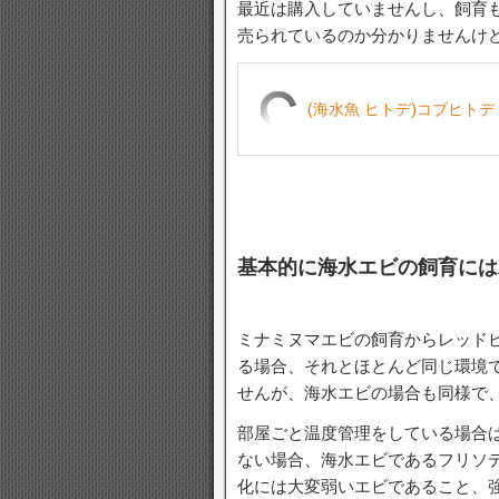
最近は購入していませんし、飼育
売られているのか分かりませんけ
(海水魚 ヒトデ)コブヒトデ
基本的に海水エビの飼育には
ミナミヌマエビの飼育からレッド
る場合、それとほとんど同じ環境
せんが、海水エビの場合も同様で、
部屋ごと温度管理をしている場合
ない場合、海水エビであるフリソ
化には大変弱いエビであること、