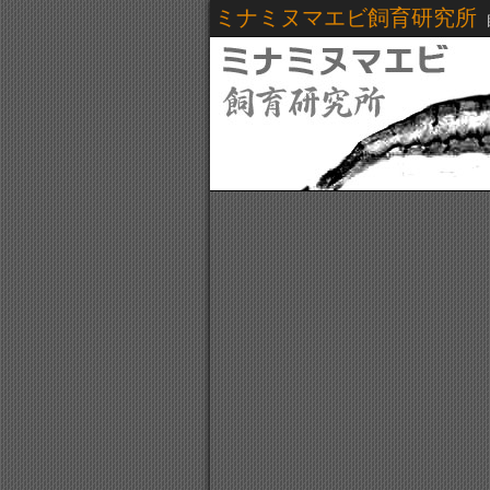
ミナミヌマエビ飼育研究所