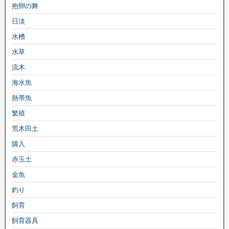
抱卵の舞
日淡
水槽
水草
流木
海水魚
熱帯魚
繁殖
荒木田土
購入
赤玉土
金魚
釣り
飼育
飼育器具