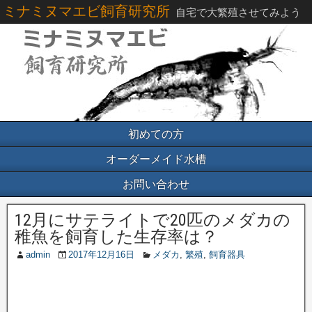
ミナミヌマエビ飼育研究所
自宅で大繁殖させてみよう
初めての方
オーダーメイド水槽
お問い合わせ
12月にサテライトで20匹のメダカの
稚魚を飼育した生存率は？
admin
2017年12月16日
メダカ
,
繁殖
,
飼育器具