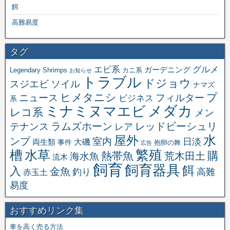
餌
高難易度
タグ
エビ系
グルメ
ガーデニング
Legendary Shrimps
カニ系
お知らせ
トラブル
ドジョウ
スジエビ
ソイル
ナマズ
ヒメタニシ
プ
ニュース
フィルター
ビジネス
系
メダカ
ミナミヌマエビ
レコ系
メン
ラムズホーン
レッドビーシュリ
テナンス
レア
水
屋外
ンプ
室内
日淡
大磯
両生類
事件
抱卵の舞
広告
繁殖
槽
水草
購
熱帯魚
海水魚
荒木田土
流木
飼育
飼育器具
餌
入
金魚
釣り
高難
赤玉土
易度
おすすめリンク集
車を高く売る方法