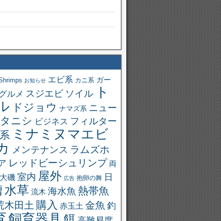
エビ系
ガー
Shrimps
カニ系
お知らせ
ト
スジエビ
ソイル
グルメ
ル
ドジョウ
ニュー
ナマズ系
タニシ
フィルター
ビジネス
ミナミヌマエビ
系
カ
ラムズホ
メンテナンス
レッドビーシュリンプ
ア
両
屋外
室内
日
大磯
抱卵の舞
広告
槽
水草
熱帯魚
海水魚
流木
購入
荒木田土
金魚
釣
赤玉土
育
飼育器具
餌
高難易度