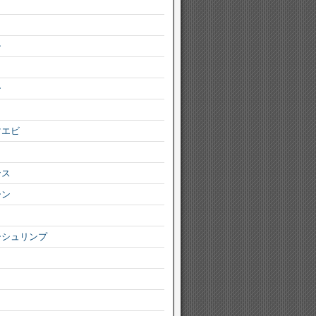
シ
ー
マエビ
ンス
ーン
ーシュリンプ