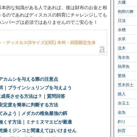
大磯
基本的な知識がある人であれば、後は財布のお金と相
抱卵の舞
きるのであればディスカスの飼育にチャレンジしても
日淡
ハンバーグは必須ではありませんのでご安心を！
水槽
水草
・ディスカス(Sサイズ)(3匹) 本州・四国限定生体
流木
海水魚
熱帯魚
繁殖
アカムシを与える際の注意点
荒木田土
餌｜ブラインシュリンプを与えよう
購入
に成長させる方法は？｜質問回答
赤玉土
安定度を簡単に判断する方法
金魚
てみよう｜メダカの稚魚最強の餌
無くす方法｜ミナミヌマエビが最適
釣り
乾燥ミジンコと間違えてはいけません
飼育