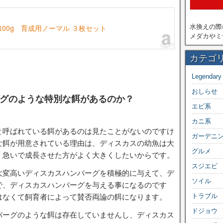
水換えの際
00g 育成用ノーマル ３枚セット
メダカやミ
カテゴ
Legendary
おしらせ
グのような特別な餌があるのか？
エビ系
カニ系
と呼ばれている餌があるのは見たことがないのですけ
ガーデニ
な餌が用意されている理由は、ディスカスの幼魚は大
グルメ
、急いで成長させた方がよく大きくしたいからです。
スジエビ
大変高いディスカスハンバーグを積極的に与えて、デ
ソイル
で、ディスカスハンバーグを与える事になるのです
トラブル
はなくて飼育者によって賛否両論の餌になります。
ドジョウ
バーグのような餌は存在していませんし、ディスカス