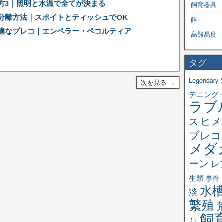
方3｜照明と水温で全てが決まる
飼育器具
分離方法｜スポイトとティッシュでOK
餌
適なプレコ｜エンペラー・ペコルティア
高難易度
タグ
Legendary 
次を見る →
デニング
ラブ
ヒメ
ス
プレコ
メダ
ーン
レ
生類
事件
水
淡
繁殖
飼
り