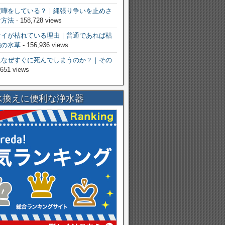
喧嘩をしている？｜縄張り争いを止めさ
な方法
- 158,728 views
オイが枯れている理由｜普通であれば枯
強の水草
- 156,936 views
はなぜすぐに死んでしまうのか？｜その
,651 views
水換えに便利な浄水器