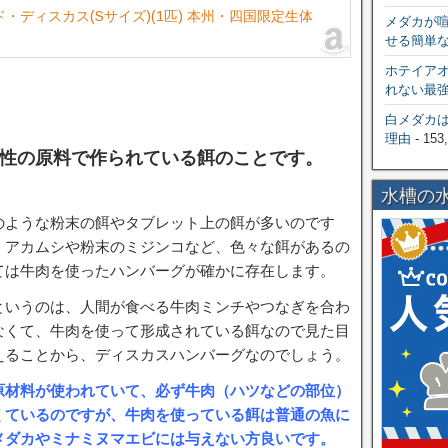
・ディスカス(Sサイズ)(1匹) 本州・四国限定生体
メダカが
せる簡単
ホテイア
れない最
白メダカ
理由
- 153
性の原料で作られている餌のことです。
水槽の
のような粉末の餌やタブレット上の餌が多いのです
、アカムシや粉末のミジンコなど、色々な餌があるの
ては牛肉を使ったハンバーグが確かに存在します。
というのは、人間が食べる牛肉ミンチやつなぎを合わ
なくて、牛肉を使って形成されている餌なので見た目
えることから、ディスカスハンバーグなのでしょう。
原材料が使われていて、必ず牛肉（ハツなどの部位）
くているのですが、牛肉を使っている餌は普通の魚に
メダカやミナミヌマエビには与えない方良いです。