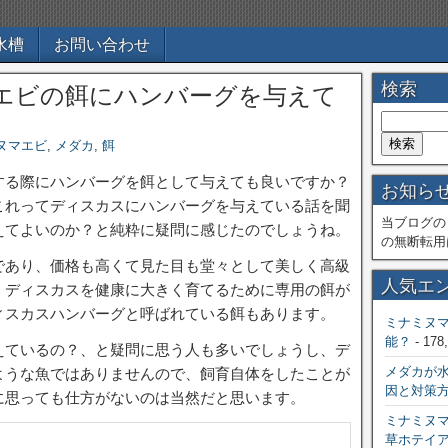
水槽
お問い合わせ
検索
エビの餌にハンバーグを与えて
ヌマエビ
,
メダカ
,
餌
する際にハンバーグを餌として与えても良いですか？
お知ら
これってディスカスにハンバーグを与えている話を聞
当ブログの
えてよいのか？と純粋に疑問に感じたのでしょうね。
の無断転用
であり、価格も高くて見た目も堂々として美しく高級
人気エ
、ディスカスを健康に大きく育てるために専用の餌が
ィスカスハンバーグと呼ばれている餌もあります。
ミナミヌ
能？
- 178
えているの？、と疑問に思う人も多いでしょうし、デ
メダカが
ような魚ではありませんので、飼育自体をしたことが
因と対策
に思っても仕方がないのは当然だと思います。
ミナミヌ
草ホテイ