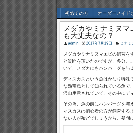
初めての方
オーダーメイド
メダカやミナミヌマ
も大丈夫なの？
admin
2017年7月19日
ミナミ
メダカやミナミヌマエビの飼育を
と質問を頂いたのですが、多分、
いて、メダカにもハンバーグを与
ディスカスという魚はかなり特殊
な熱帯魚として知られている魚で
沢山用意されていて、その中にデ
その為、魚の餌にハンバーグを与
ィスカスは初心者の方が飼育する
ない人が殆どでしょうから、疑問