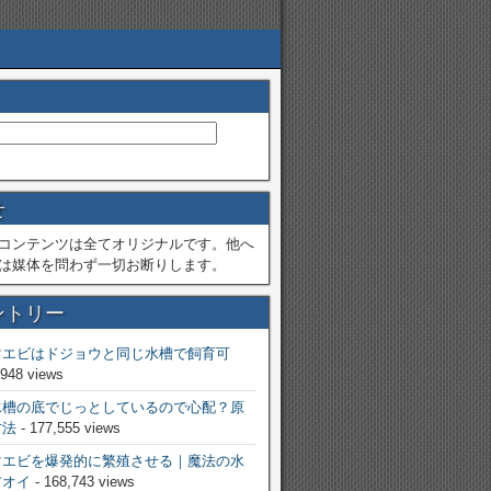
せ
コンテンツは全てオリジナルです。他へ
は媒体を問わず一切お断りします。
ントリー
マエビはドジョウと同じ水槽で飼育可
,948 views
水槽の底でじっとしているので心配？原
方法
- 177,555 views
マエビを爆発的に繁殖させる｜魔法の水
アオイ
- 168,743 views