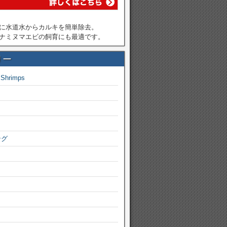
に水道水からカルキを簡単除去。
ナミヌマエビの飼育にも最適です。
リー
 Shrimps
ング