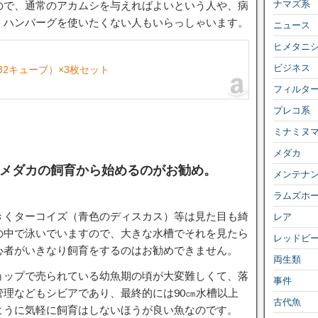
ナマズ系
ので、通常のアカムシを与えればよいという人や、病
、ハンバーグを使いたくない人もいらっしゃいます。
ニュース
ヒメタニ
ビジネス
32キューブ）×3枚セット
フィルタ
プレコ系
ミナミヌ
メダカ
メダカの飼育から始めるのがお勧め。
メンテナ
ラムズホ
きくターコイズ（青色のディスカス）等は見た目も綺
レア
の中で泳いでいますので、大きな水槽でそれを見たら
レッドビ
心者がいきなり飼育をするのはお勧めできません。
両生類
ョップで売られている幼魚期の頃が大変難しくて、落
事件
理などもシビアであり、最終的には90㎝水槽以上
古代魚
ように気軽に飼育はしないほうが良い魚なのです。