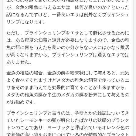
が、金魚の稚魚に与えるエサは一体何が良いのか？といった
話になるんですけど、一番良いエサは例外なくブラインシュ
リンプになります。
ただし、ブラインシュリンプをエサとして孵化させるために
は、ある程度の知識と道具が必要になりますので、金魚の稚
魚の餌に何を与えたら良いのか分からない人にはかなり敷居
が高くなりますから、ブラインシュリンプは適切なエサでは
ありません。
金魚の稚魚の場合、金魚の餌を粉末状にして与えると、元気
よく食べてくれますけどメダカの稚魚の飼育で使っているエ
サをそのまま与えても効果的に育てることが出来ますから、
メダカの稚魚の餌か半生のメダカの餌を粉末にして与えるの
がお勧めです。
ブラインシュリンプと言うのは、学研とかの雑誌についてき
ていたシーモンキーの卵が孵化したばかりの状態のプランク
トンのことであり、ヨーサックと呼ばれているオレンジ色の
栄養価の高い袋をお腹につけているのが特徴的なプランクト