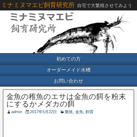
ミナミヌマエビ飼育研究所
自宅で大繁殖させてみよう
初めての方
オーダーメイド水槽
お問い合わせ
金魚の稚魚のエサは金魚の餌を粉末
にするかメダカの餌
admin
2017年5月22日
繁殖
,
金魚
,
飼育