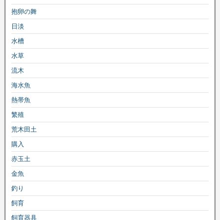
抱卵の舞
日淡
水槽
水草
流木
海水魚
熱帯魚
繁殖
荒木田土
購入
赤玉土
金魚
釣り
飼育
飼育器具