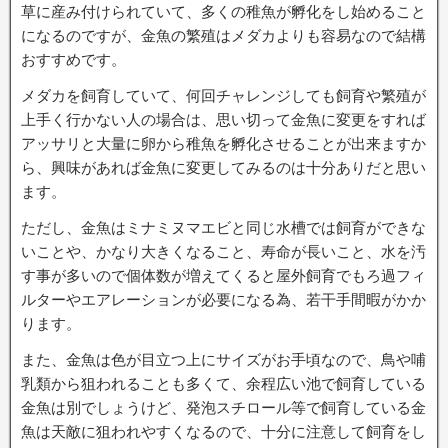
草に産み付けられていて、多くの稚魚が孵化をし始めること
になるのですが、金魚の繁殖はメダカよりも容易なので結構
おすすめです。
メダカを飼育していて、何回チャレンジしても飼育や繁殖が
上手く行かない人の場合は、思い切って金魚に変更をすれば
アッサリと大量に卵から稚魚を孵化させることが出来ますか
ら、興味があれば金魚に変更してみるのは十分ありだと思い
ます。
ただし、金魚はミナミヌマエビと同じ水槽では飼育ができな
いことや、かなり大きくなること、寿命が長いこと、水を汚
す事が多いので個体数が増えてくると屋外飼育でもろ過フィ
ルターやエアレーションが必要になる為、若干手間暇がかか
ります。
また、金魚は色が目立つ上にサイズがお手頃なので、鳥や哺
乳類から狙われることも多くて、余程広い池で飼育している
金魚は別でしょうけど、発泡スチロール等で飼育している金
魚は天敵に狙われやすくなるので、十分に注意して飼育をし