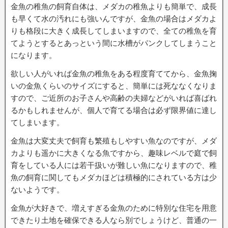
金魚の稚魚の飼育自体は、メダカの稚魚よりも簡単で、成長
も早くて水の汚れにも強いんですが、金魚の場合はメダカよ
りも格段に大きく成長してしまいますので、全ての稚魚を育
てようとするとあっという間に水槽がパンクしてしまうこと
になります。
欲しい人がいれば金魚の稚魚をある程度育ててから、金魚掬
いの金魚くらいのサイズにすると、簡単には死ななくなりま
すので、ご近所のお子さんや高齢の夫婦などがいれば喜ばれ
るかもしれませんが、個人で育てる場合は必ず限界値に達し
てしまいます。
金魚は大変丈夫で飼育も繁殖もしやすい魚なのですが、メダ
カよりも遥かに大きくなる魚ですから、趣味レベルで庭で飼
育をしている人には若干扱いが難しい魚になりますので、稚
魚の飼育に関してもメダカほどは積極的にされている方は少
ないようです。
金魚が大好きで、増えすぎる金魚のために特別な住宅を用意
できたり土地を確保できる人なら別でしょうけど、普通の一