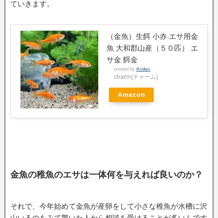
ていきます。
（金魚）生餌 小赤 エサ用金
魚 大和郡山産（５０匹） エ
サ金 餌金
created by
Rinker
charm(チャーム)
Amazon
金魚の稚魚のエサは一体何を与えれば良いのか？
それで、今年始めて金魚が産卵をして小さな稚魚が水槽に沢
山いるのをみて驚いた人から相談を受けることが多いんです