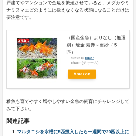
戸建てやマンションで金魚を繁殖させていると、メダカやミ
ナミヌマエビのようには扱えなくなる状態になることだけは
要注意です。
（国産金魚）よりなし（無選
別）琉金 素赤～更紗（５
匹）
created by
Rinker
charm(チャーム)
Amazon
稚魚も育てやすく増やしやすい金魚の飼育にチャレンジして
みて下さい。
関連記事
マルタニシを水槽に5匹投入したら一週間で20匹以上に