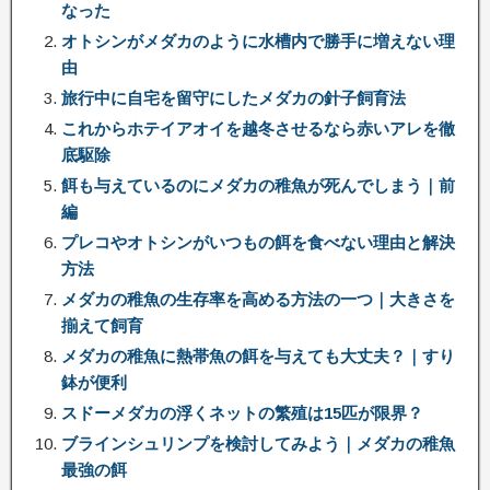
なった
オトシンがメダカのように水槽内で勝手に増えない理
由
旅行中に自宅を留守にしたメダカの針子飼育法
これからホテイアオイを越冬させるなら赤いアレを徹
底駆除
餌も与えているのにメダカの稚魚が死んでしまう｜前
編
プレコやオトシンがいつもの餌を食べない理由と解決
方法
メダカの稚魚の生存率を高める方法の一つ｜大きさを
揃えて飼育
メダカの稚魚に熱帯魚の餌を与えても大丈夫？｜すり
鉢が便利
スドーメダカの浮くネットの繁殖は15匹が限界？
ブラインシュリンプを検討してみよう｜メダカの稚魚
最強の餌