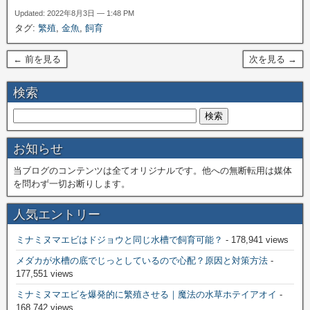
Updated: 2022年8月3日 — 1:48 PM
タグ:
繁殖
,
金魚
,
飼育
← 前を見る
次を見る →
検索
お知らせ
当ブログのコンテンツは全てオリジナルです。他への無断転用は媒体
を問わず一切お断りします。
人気エントリー
ミナミヌマエビはドジョウと同じ水槽で飼育可能？
- 178,941 views
メダカが水槽の底でじっとしているので心配？原因と対策方法
-
177,551 views
ミナミヌマエビを爆発的に繁殖させる｜魔法の水草ホテイアオイ
-
168,742 views