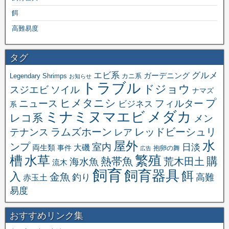
餌
高難易度
タグ
エビ系
グルメ
ガーデニング
Legendary Shrimps
カニ系
お知らせ
トラブル
ドジョウ
スジエビ
ソイル
ナマズ
ヒメタニシ
プ
ニュース
フィルター
ビジネス
系
メダカ
ミナミヌマエビ
レコ系
メン
ラムズホーン
レッドビーシュリ
テナンス
レア
水
屋外
ンプ
室内
日淡
大磯
両生類
事件
抱卵の舞
広告
繁殖
槽
水草
購
熱帯魚
海水魚
荒木田土
流木
飼育
飼育器具
餌
入
金魚
釣り
高難
赤玉土
易度
おすすめリンク集