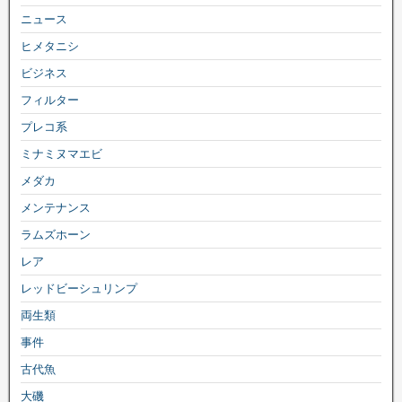
ニュース
ヒメタニシ
ビジネス
フィルター
プレコ系
ミナミヌマエビ
メダカ
メンテナンス
ラムズホーン
レア
レッドビーシュリンプ
両生類
事件
古代魚
大磯