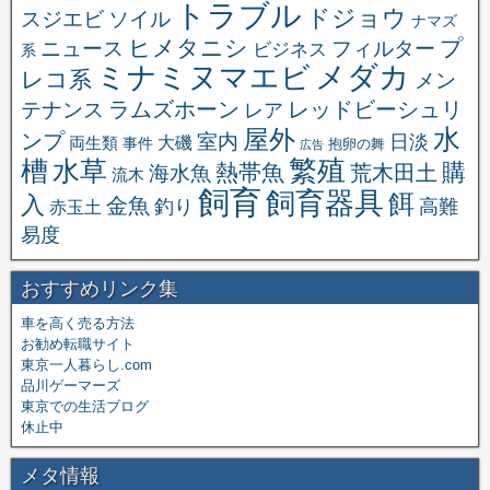
トラブル
ドジョウ
スジエビ
ソイル
ナマズ
ヒメタニシ
プ
ニュース
フィルター
ビジネス
系
メダカ
ミナミヌマエビ
レコ系
メン
ラムズホーン
レッドビーシュリ
テナンス
レア
水
屋外
ンプ
室内
日淡
大磯
両生類
事件
抱卵の舞
広告
繁殖
槽
水草
購
熱帯魚
海水魚
荒木田土
流木
飼育
飼育器具
餌
入
金魚
釣り
高難
赤玉土
易度
おすすめリンク集
車を高く売る方法
お勧め転職サイト
東京一人暮らし.com
品川ゲーマーズ
東京での生活ブログ
休止中
メタ情報