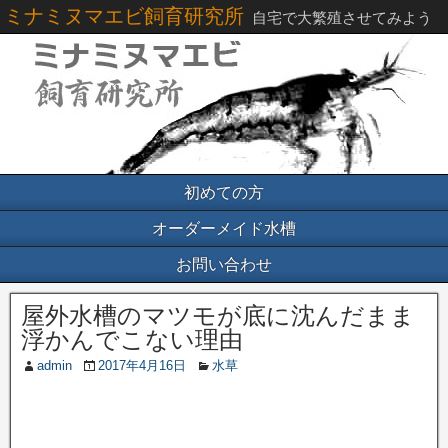
ミナミヌマエビ飼育研究所
自宅で大繁殖させてみよう
初めての方
オーダーメイド水槽
お問い合わせ
屋外水槽のマツモが底に沈んだまま
浮かんでこない理由
admin
2017年4月16日
水草