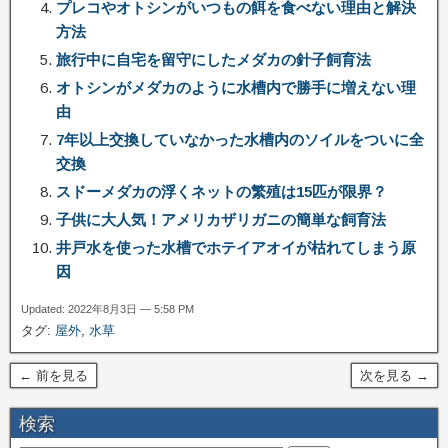
プレコやオトシンがいつもの餌を食べない理由と解決
方法
旅行中に自宅を留守にしたメダカの針子飼育法
オトシンがメダカのように水槽内で勝手に増えない理
由
7年以上交換していなかった水槽内のソイルをついに全
交換
スドーメダカの浮くネットの繁殖は15匹が限界？
子供に大人気！アメリカザリガニの簡単な飼育法
井戸水を使った水槽でホテイアオイが枯れてしまう原
因
Updated: 2022年8月3日 — 5:58 PM
タグ:
屋外
,
水草
← 前を見る
次を見る →
検索