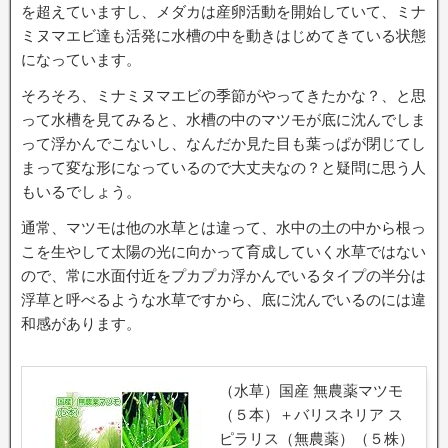
を超えていますし、メダカは産卵活動を開始していて、ミナ
ミヌマエビ達も活発に水槽の中を動きはじめてきている状態
になっています。
そろそろ、ミナミヌマエビの季節がやってきたかな？、と思
って水槽を見てみると、水槽の中のマツモが底に沈んでしま
って浮かんでこないし、なんだか見た目も葉っぱが閉じてし
まって変な形になっているので大丈夫なの？と疑問に思う人
もいるでしょう。
通常、マツモは他の水草とは違って、水中の土の中から根っ
こを生やして太陽の光に向かって育成していく水草ではない
ので、常に水面付近をプカプカ浮かんでいるタイプの半分は
浮草と呼べるような水草ですから、底に沈んでいるのには違
和感があります。
（水草）国産 無農薬マツモ
（５本）＋バリスネリア ス
ピラリス（無農薬）（５株）