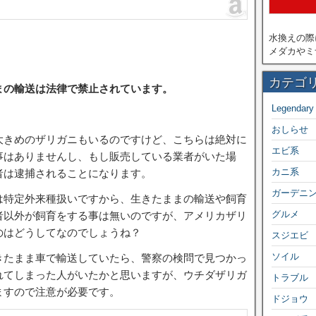
水換えの際
メダカやミ
カテゴ
まの輸送は法律で禁止されています。
Legendary
おしらせ
大きめのザリガニもいるのですけど、こちらは絶対に
エビ系
事はありませんし、もし販売している業者がいた場
カニ系
者は逮捕されることになります。
ガーデニ
は特定外来種扱いですから、生きたままの輸送や飼育
グルメ
者以外が飼育をする事は無いのですが、アメリカザリ
のはどうしてなのでしょうね？
スジエビ
ソイル
きたまま車で輸送していたら、警察の検問で見つかっ
れてしまった人がいたかと思いますが、ウチダザリガ
トラブル
ますので注意が必要です。
ドジョウ