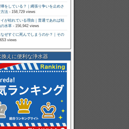
喧嘩をしている？｜縄張り争いを止めさ
な方法
- 158,729 views
オイが枯れている理由｜普通であれば枯
強の水草
- 156,942 views
はなぜすぐに死んでしまうのか？｜その
,653 views
水換えに便利な浄水器