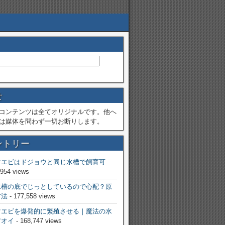
せ
コンテンツは全てオリジナルです。他へ
は媒体を問わず一切お断りします。
ントリー
マエビはドジョウと同じ水槽で飼育可
,954 views
水槽の底でじっとしているので心配？原
方法
- 177,558 views
マエビを爆発的に繁殖させる｜魔法の水
アオイ
- 168,747 views