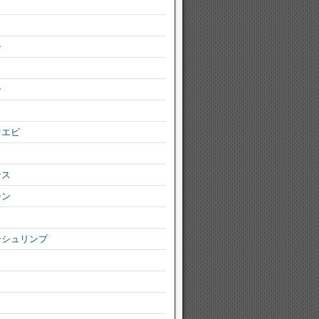
シ
ー
マエビ
ンス
ーン
ーシュリンプ