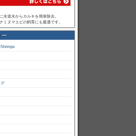
に水道水からカルキを簡単除去。
ナミヌマエビの飼育にも最適です。
リー
 Shrimps
ング