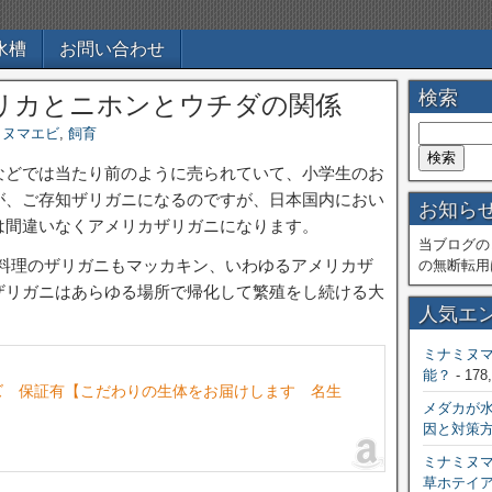
水槽
お問い合わせ
検索
リカとニホンとウチダの関係
ミヌマエビ
,
飼育
などでは当たり前のように売られていて、小学生のお
が、ご存知ザリガニになるのですが、日本国内におい
お知ら
は間違いなくアメリカザリガニになります。
当ブログの
ン料理のザリガニもマッカキン、いわゆるアメリカザ
の無断転用
ザリガニはあらゆる場所で帰化して繁殖をし続ける大
人気エ
。
ミナミヌ
能？
- 178
ズ 保証有【こだわりの生体をお届けします 名生
メダカが
因と対策
ミナミヌ
草ホテイ