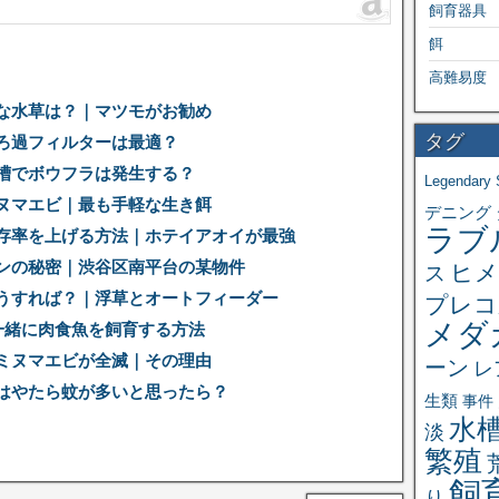
飼育器具
餌
高難易度
な水草は？｜マツモがお勧め
タグ
ろ過フィルターは最適？
槽でボウフラは発生する？
Legendary 
ヌマエビ｜最も手軽な生き餌
デニング
ラブ
存率を上げる方法｜ホテイアオイが最強
ンの秘密｜渋谷区南平台の某物件
ヒメ
ス
うすれば？｜浮草とオートフィーダー
プレコ
メダ
一緒に肉食魚を飼育する方法
ミヌマエビが全滅｜その理由
ーン
レ
はやたら蚊が多いと思ったら？
生類
事件
水
淡
繁殖
飼
り