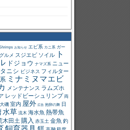
エビ系
ガー
Shrimps
カニ系
お知らせ
ト
スジエビ
ソイル
グルメ
ル
ドジョウ
ニュー
ナマズ系
タニシ
フィルター
ビジネス
ミナミヌマエビ
系
カ
ラムズホ
メンテナンス
レッドビーシュリンプ
ア
両
屋外
室内
日
大磯
抱卵の舞
広告
槽
水草
熱帯魚
海水魚
流木
購入
荒木田土
金魚
釣
赤玉土
育
飼育器具
餌
高難易度