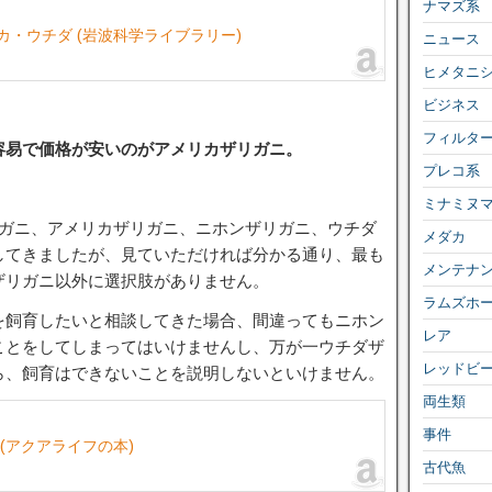
ナマズ系
・ウチダ (岩波科学ライブラリー)
ニュース
ヒメタニ
ビジネス
フィルタ
容易で価格が安いのがアメリカザリガニ。
プレコ系
ミナミヌ
リガニ、アメリカザリガニ、ニホンザリガニ、ウチダ
メダカ
してきましたが、見ていただければ分かる通り、最も
メンテナ
ザリガニ以外に選択肢がありません。
ラムズホ
を飼育したいと相談してきた場合、間違ってもニホン
レア
ことをしてしまってはいけませんし、万が一ウチダザ
レッドビ
ら、飼育はできないことを説明しないといけません。
両生類
事件
(アクアライフの本)
古代魚