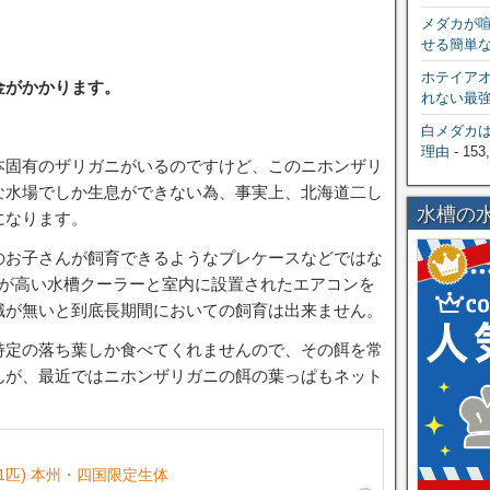
メダカが
せる簡単
ホテイア
金がかかります。
れない最
白メダカ
理由
- 153
本固有のザリガニがいるのですけど、このニホンザリ
な水場でしか生息ができない為、事実上、北海道二し
水槽の
になります。
のお子さんが飼育できるようなプレケースなどではな
クが高い水槽クーラーと室内に設置されたエアコンを
識が無いと到底長期間においての飼育は出来ません。
特定の落ち葉しか食べてくれませんので、その餌を常
んが、最近ではニホンザリガニの餌の葉っぱもネット
1匹) 本州・四国限定生体