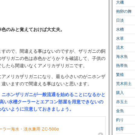
大磯
抱卵の舞
日淡
赤色のみと覚えておけば大丈夫。
水槽
水草
流木
ますので、間違える事はないのですが、ザリガニの飼
海水魚
のザリガニの色は赤色かどうか？を確認して、子供の
でしたら間違いなくアメリカザリガニです。
熱帯魚
繁殖
にアメリカザリガニになり、最も小さいのがニホンザ
く違いますので間違える事はないと思います。
荒木田土
購入
、ニホンザリガニが一般流通を始めることになるかと
の高い水槽クーラーとエアコン部屋を用意できないの
赤玉土
わないように注意しておきましょう。
金魚
釣り
ーラー海水・淡水兼用 ZC-500α
飼育