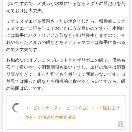
らいですので、メダカが水槽にいるならメダカの餌だけを与
えておけば大丈夫。
ミナミヌマエビを繁殖させたい場合でしたら、積極的にミナ
ミヌマエビに餌を与えておいたほうが良いのですが、水槽内
には勝手にバクテリアとか苔などが自然発生しますので、そ
れや余ったメダカの餌などをミナミヌマエビは勝手に食べる
ので大丈夫です。
お勧めなのはプレコタブレットとかザリガニの餌で、価格も
安くて扱いやすく消費期限も長いですし、エビの場合は消費
期限がすぎてしまった餌でも全然与えて問題がないですし自
然界では腐った餌なども積極的に食べるくらいですから、餌
の範囲は広いです。
（エビ）ミナミヌマエビ（２０匹）＋（２匹おまけ
つき） 北海道航空便要保温