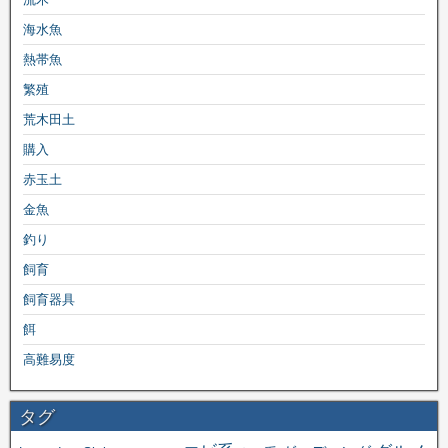
海水魚
熱帯魚
繁殖
荒木田土
購入
赤玉土
金魚
釣り
飼育
飼育器具
餌
高難易度
タグ