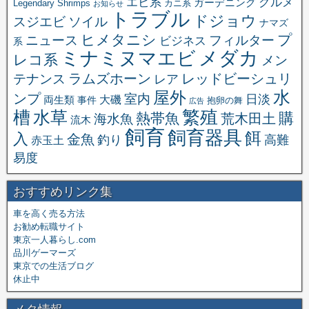
エビ系
グルメ
ガーデニング
Legendary Shrimps
カニ系
お知らせ
トラブル
ドジョウ
スジエビ
ソイル
ナマズ
ヒメタニシ
プ
ニュース
フィルター
ビジネス
系
メダカ
ミナミヌマエビ
レコ系
メン
ラムズホーン
レッドビーシュリ
テナンス
レア
水
屋外
ンプ
室内
日淡
大磯
両生類
事件
抱卵の舞
広告
繁殖
槽
水草
購
熱帯魚
海水魚
荒木田土
流木
飼育
飼育器具
餌
入
金魚
釣り
高難
赤玉土
易度
おすすめリンク集
車を高く売る方法
お勧め転職サイト
東京一人暮らし.com
品川ゲーマーズ
東京での生活ブログ
休止中