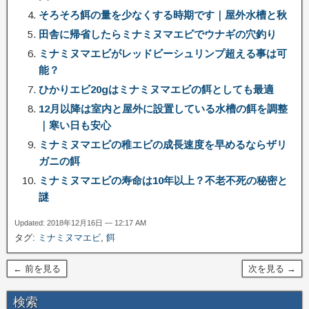
そろそろ餌の量を少なくする時期です｜屋外水槽と秋
田舎に帰省したらミナミヌマエビでウナギの穴釣り
ミナミヌマエビがレッドビーシュリンプ超える事は可
能？
ひかりエビ20gはミナミヌマエビの餌としても最適
12月以降は室内と屋外に設置している水槽の餌を調整
｜寒い日も安心
ミナミヌマエビの稚エビの成長速度を早めるならザリ
ガニの餌
ミナミヌマエビの寿命は10年以上？不老不死の秘密と
謎
Updated: 2018年12月16日 — 12:17 AM
タグ:
ミナミヌマエビ
,
餌
← 前を見る
次を見る →
検索