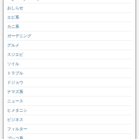
おしらせ
エビ系
カニ系
ガーデニング
グルメ
スジエビ
ソイル
トラブル
ドジョウ
ナマズ系
ニュース
ヒメタニシ
ビジネス
フィルター
プレコ系