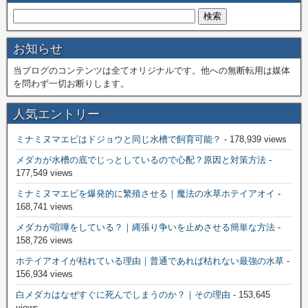
お知らせ
当ブログのコンテンツは全てオリジナルです。他への無断転用は媒体
を問わず一切お断りします。
人気エントリー
ミナミヌマエビはドジョウと同じ水槽で飼育可能？
- 178,939 views
メダカが水槽の底でじっとしているので心配？原因と対策方法
-
177,549 views
ミナミヌマエビを爆発的に繁殖させる｜魔法の水草ホテイアオイ
-
168,741 views
メダカが喧嘩をしている？｜縄張り争いを止めさせる簡単な方法
-
158,726 views
ホテイアオイが枯れている理由｜普通であれば枯れない最強の水草
-
156,934 views
白メダカはなぜすぐに死んでしまうのか？｜その理由
- 153,645
views