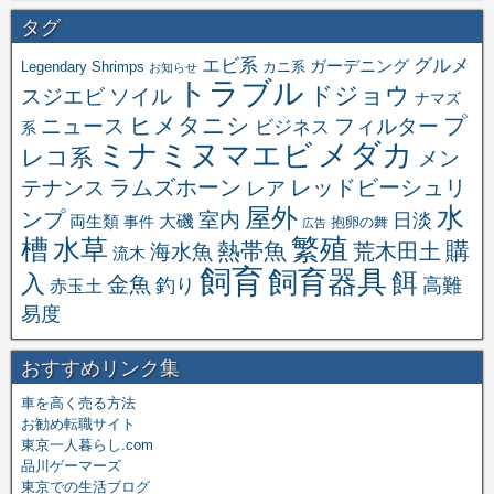
タグ
エビ系
グルメ
ガーデニング
Legendary Shrimps
カニ系
お知らせ
トラブル
ドジョウ
スジエビ
ソイル
ナマズ
ヒメタニシ
プ
ニュース
フィルター
ビジネス
系
メダカ
ミナミヌマエビ
レコ系
メン
ラムズホーン
レッドビーシュリ
テナンス
レア
水
屋外
ンプ
室内
日淡
大磯
両生類
事件
抱卵の舞
広告
繁殖
槽
水草
購
熱帯魚
海水魚
荒木田土
流木
飼育
飼育器具
餌
入
金魚
釣り
高難
赤玉土
易度
おすすめリンク集
車を高く売る方法
お勧め転職サイト
東京一人暮らし.com
品川ゲーマーズ
東京での生活ブログ