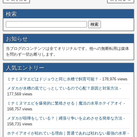
検索
お知らせ
当ブログのコンテンツは全てオリジナルです。他への無断転用は媒体
を問わず一切お断りします。
人気エントリー
ミナミヌマエビはドジョウと同じ水槽で飼育可能？
- 178,976 views
メダカが水槽の底でじっとしているので心配？原因と対策方法
-
177,569 views
ミナミヌマエビを爆発的に繁殖させる｜魔法の水草ホテイアオイ
-
168,757 views
メダカが喧嘩をしている？｜縄張り争いを止めさせる簡単な方法
-
158,731 views
ホテイアオイが枯れている理由｜普通であれば枯れない最強の水草
-