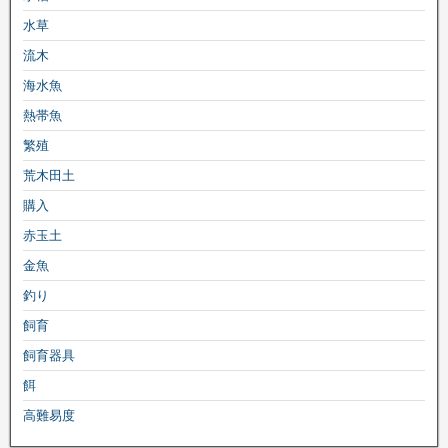
水草
流木
海水魚
熱帯魚
繁殖
荒木田土
購入
赤玉土
金魚
釣り
飼育
飼育器具
餌
高難易度