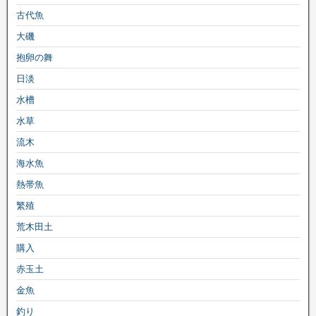
古代魚
大磯
抱卵の舞
日淡
水槽
水草
流木
海水魚
熱帯魚
繁殖
荒木田土
購入
赤玉土
金魚
釣り