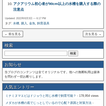
アクアリウム初心者が90cm以上の水槽を購入する際の
注意点
Updated: 2022年8月3日 — 6:17 PM
タグ:
水槽
,
購入
,
金魚
,
飼育器具
← 前を見る
次を見る →
検索
お知らせ
当ブログのコンテンツは全てオリジナルです。他への無断転用は媒体
を問わず一切お断りします。
人気エントリー
ミナミヌマエビはドジョウと同じ水槽で飼育可能？
- 178,954 views
メダカが水槽の底でじっとしているので心配？原因と対策方法
-