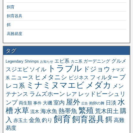
飼育
飼育器具
餌
高難易度
タグ
エビ系
グルメ
ガーデニング
Legendary Shrimps
カニ系
お知らせ
トラブル
ドジョウ
スジエビ
ソイル
ナマズ
ヒメタニシ
プ
ニュース
フィルター
ビジネス
系
メダカ
ミナミヌマエビ
レコ系
メン
ラムズホーン
レッドビーシュリ
テナンス
レア
水
屋外
ンプ
室内
日淡
大磯
両生類
事件
抱卵の舞
広告
繁殖
槽
水草
購
熱帯魚
海水魚
荒木田土
流木
飼育
飼育器具
餌
入
金魚
釣り
高難
赤玉土
易度