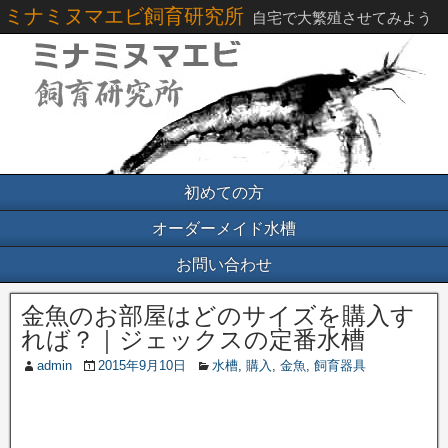
ミナミヌマエビ飼育研究所
自宅で大繁殖させてみよう
初めての方
オーダーメイド水槽
お問い合わせ
金魚のお部屋はどのサイズを購入す
れば？｜ジェックスの定番水槽
admin
2015年9月10日
水槽
,
購入
,
金魚
,
飼育器具