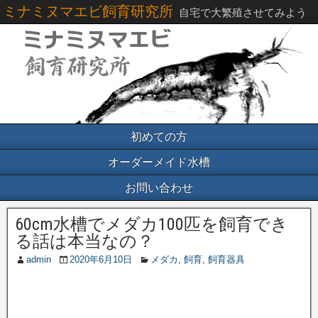
ミナミヌマエビ飼育研究所
自宅で大繁殖させてみよう
初めての方
オーダーメイド水槽
お問い合わせ
60cm水槽でメダカ100匹を飼育でき
る話は本当なの？
admin
2020年6月10日
メダカ
,
飼育
,
飼育器具