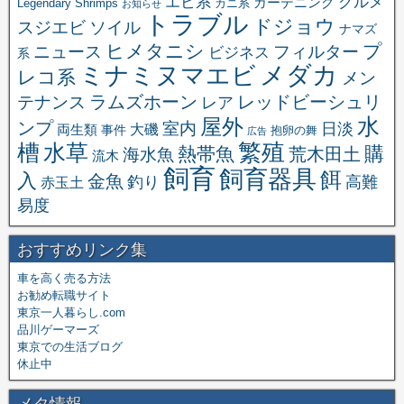
エビ系
グルメ
ガーデニング
Legendary Shrimps
カニ系
お知らせ
トラブル
ドジョウ
スジエビ
ソイル
ナマズ
ヒメタニシ
プ
ニュース
フィルター
ビジネス
系
メダカ
ミナミヌマエビ
レコ系
メン
ラムズホーン
レッドビーシュリ
テナンス
レア
水
屋外
ンプ
室内
日淡
大磯
両生類
事件
抱卵の舞
広告
繁殖
槽
水草
購
熱帯魚
海水魚
荒木田土
流木
飼育
飼育器具
餌
入
金魚
釣り
高難
赤玉土
易度
おすすめリンク集
車を高く売る方法
お勧め転職サイト
東京一人暮らし.com
品川ゲーマーズ
東京での生活ブログ
休止中
メタ情報