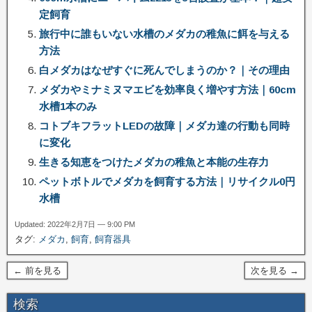
定飼育
旅行中に誰もいない水槽のメダカの稚魚に餌を与える
方法
白メダカはなぜすぐに死んでしまうのか？｜その理由
メダカやミナミヌマエビを効率良く増やす方法｜60cm
水槽1本のみ
コトブキフラットLEDの故障｜メダカ達の行動も同時
に変化
生きる知恵をつけたメダカの稚魚と本能の生存力
ペットボトルでメダカを飼育する方法｜リサイクル0円
水槽
Updated: 2022年2月7日 — 9:00 PM
タグ:
メダカ
,
飼育
,
飼育器具
← 前を見る
次を見る →
検索