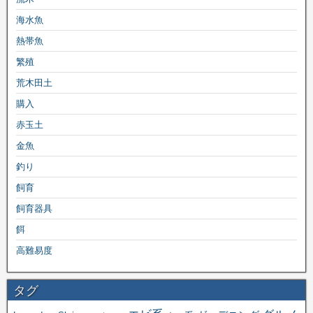
海水魚
熱帯魚
繁殖
荒木田土
購入
赤玉土
金魚
釣り
飼育
飼育器具
餌
高難易度
タグ