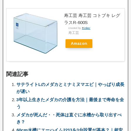
寿工芸 寿工芸 コトブキ レグ
ラスR-600S
created by
Rinker
寿工芸
Amazon
関連記事
サテライトLのメダカとミナミヌマエビ｜やっぱり成長
が遅い
3年以上生きたメダカの介護を方法｜最後まで寿命を全
う
メダカが死んだ・・死体は直ぐに水槽から取り出すべ
き？
60cm水槽にエーハイム2213を3台設置が基本？｜超安