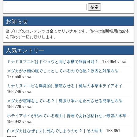
お知らせ
当ブログのコンテンツは全てオリジナルです。他への無断転用は媒体
を問わず一切お断りします。
人気エントリー
ミナミヌマエビはドジョウと同じ水槽で飼育可能？
- 178,954 views
メダカが水槽の底でじっとしているので心配？原因と対策方法
-
177,558 views
ミナミヌマエビを爆発的に繁殖させる｜魔法の水草ホテイアオイ
-
168,746 views
メダカが喧嘩をしている？｜縄張り争いを止めさせる簡単な方法
-
158,729 views
ホテイアオイが枯れている理由｜普通であれば枯れない最強の水草
-
156,942 views
白メダカはなぜすぐに死んでしまうのか？｜その理由
- 153,651
views