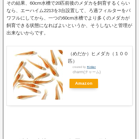
その結果、60cm水槽で20匹前後のメダカを飼育するくらい
なら、エーハイム2213を3台設置して、ろ過フィルターをパ
ワフルにしてから、一つの60cm水槽でより多くのメダカが
飼育できる状態になればよいというか、そうしないと管理が
出来ないからです。
（めだか）ヒメダカ（１００
匹）
created by
Rinker
charm(チャーム)
Amazon