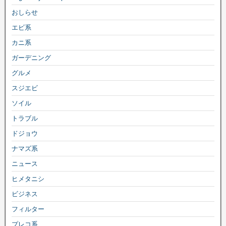
おしらせ
エビ系
カニ系
ガーデニング
グルメ
スジエビ
ソイル
トラブル
ドジョウ
ナマズ系
ニュース
ヒメタニシ
ビジネス
フィルター
プレコ系