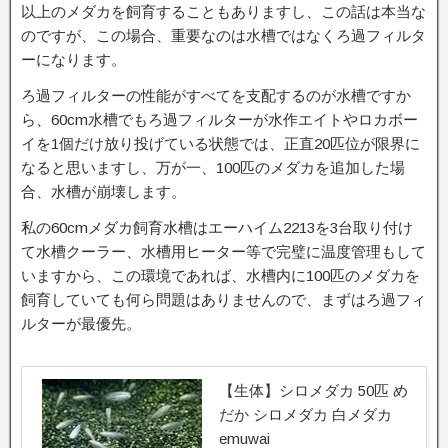
以上のメダカを飼育することもありますし、この話は本当な
のですが、この場合、重要なのは水槽ではなくろ過フィルタ
ーになります。
ろ過フィルターの性能がすべてを支配するのが水槽ですか
ら、60cm水槽でもろ過フィルターが水作エイトやロカボー
イを1個だけ放り投げている状態では、正直20匹位が限界に
なると思いますし、万が一、100匹のメダカを追加した場
合、水槽が崩壊します。
私の60cmメダカ飼育水槽はエーハイム2213を3台取り付け
て水槽クーラー、水槽用ヒーター等で完璧に温度管理もして
いますから、この環境であれば、水槽内に100匹のメダカを
飼育していても何ら問題はありませんので、まずはろ過フィ
ルターが最優先。
【生体】シロメダカ 50匹 め
だか シロメダカ 白メダカ
emuwai