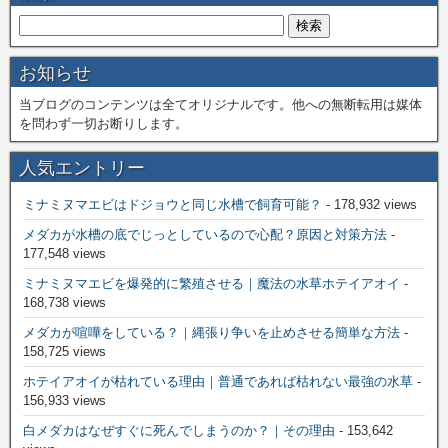
お知らせ
当ブログのコンテンツは全てオリジナルです。他への無断転用は媒体
を問わず一切お断りします。
人気エントリー
ミナミヌマエビはドジョウと同じ水槽で飼育可能？
- 178,932 views
メダカが水槽の底でじっとしているので心配？原因と対策方法
-
177,548 views
ミナミヌマエビを爆発的に繁殖させる｜魔法の水草ホテイアオイ
-
168,738 views
メダカが喧嘩をしている？｜縄張り争いを止めさせる簡単な方法
-
158,725 views
ホテイアオイが枯れている理由｜普通であれば枯れない最強の水草
-
156,933 views
白メダカはなぜすぐに死んでしまうのか？｜その理由
- 153,642