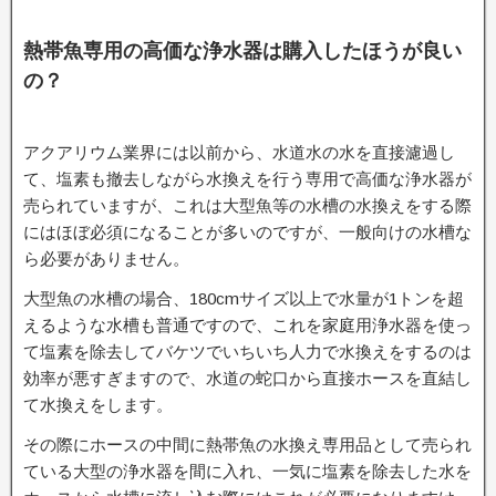
熱帯魚専用の高価な浄水器は購入したほうが良い
の？
アクアリウム業界には以前から、水道水の水を直接濾過し
て、塩素も撤去しながら水換えを行う専用で高価な浄水器が
売られていますが、これは大型魚等の水槽の水換えをする際
にはほぼ必須になることが多いのですが、一般向けの水槽な
ら必要がありません。
大型魚の水槽の場合、180cmサイズ以上で水量が1トンを超
えるような水槽も普通ですので、これを家庭用浄水器を使っ
て塩素を除去してバケツでいちいち人力で水換えをするのは
効率が悪すぎますので、水道の蛇口から直接ホースを直結し
て水換えをします。
その際にホースの中間に熱帯魚の水換え専用品として売られ
ている大型の浄水器を間に入れ、一気に塩素を除去した水を