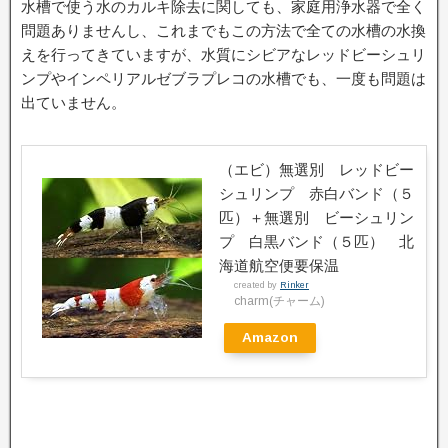
水槽で使う水のカルキ除去に関しても、家庭用浄水器で全く
問題ありませんし、これまでもこの方法で全ての水槽の水換
えを行ってきていますが、水質にシビアなレッドビーシュリ
ンプやインペリアルゼブラプレコの水槽でも、一度も問題は
出ていません。
（エビ）無選別 レッドビー
シュリンプ 赤白バンド（５
匹）＋無選別 ビーシュリン
プ 白黒バンド（５匹） 北
海道航空便要保温
created by
Rinker
charm(チャーム)
Amazon