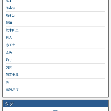
流木
海水魚
熱帯魚
繁殖
荒木田土
購入
赤玉土
金魚
釣り
飼育
飼育器具
餌
高難易度
タグ