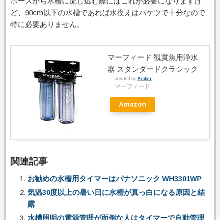
ホースから水槽に流し込む際にはこれが必要になりますけ
ど、90cm以下の水槽であれば水換えはバケツで十分なので
特に必要ありません。
マーフィード 観賞魚用浄水
器 スタンダードクラシック
created by
Rinker
マーフィード
Amazon
関連記事
お勧めの水槽用タイマーはパナソニック WH3301WP
気温30度以上の暑い日に水槽が真っ白になる原因と結
露
水槽照明の電源管理が面倒な人はタイマーで自動管理