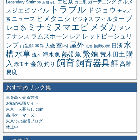
エビ系
グルメ
ガーデニング
Legendary Shrimps
カニ系
お知らせ
トラブル
ドジョウ
スジエビ
ソイル
ナマズ
ヒメタニシ
プ
ニュース
フィルター
ビジネス
系
メダカ
ミナミヌマエビ
レコ系
メン
ラムズホーン
レッドビーシュリ
テナンス
レア
水
屋外
ンプ
室内
日淡
大磯
両生類
事件
抱卵の舞
広告
繁殖
槽
水草
購
熱帯魚
海水魚
荒木田土
流木
飼育
飼育器具
餌
入
金魚
釣り
高難
赤玉土
易度
おすすめリンク集
車を高く売る方法
お勧め転職サイト
東京一人暮らし.com
品川ゲーマーズ
東京での生活ブログ
休止中