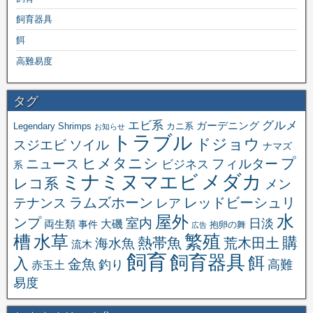
飼育器具
餌
高難易度
タグ
エビ系
グルメ
ガーデニング
Legendary Shrimps
カニ系
お知らせ
トラブル
ドジョウ
スジエビ
ソイル
ナマズ
ヒメタニシ
プ
ニュース
フィルター
ビジネス
系
メダカ
ミナミヌマエビ
レコ系
メン
ラムズホーン
レッドビーシュリ
テナンス
レア
水
屋外
ンプ
室内
日淡
大磯
両生類
事件
抱卵の舞
広告
繁殖
槽
水草
購
熱帯魚
海水魚
荒木田土
流木
飼育
飼育器具
餌
入
金魚
釣り
高難
赤玉土
易度