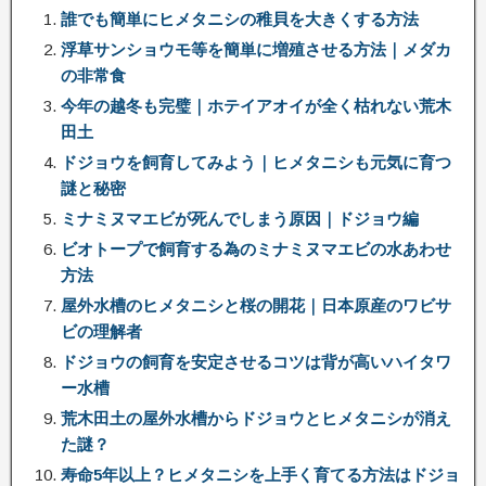
誰でも簡単にヒメタニシの稚貝を大きくする方法
浮草サンショウモ等を簡単に増殖させる方法｜メダカ
の非常食
今年の越冬も完璧｜ホテイアオイが全く枯れない荒木
田土
ドジョウを飼育してみよう｜ヒメタニシも元気に育つ
謎と秘密
ミナミヌマエビが死んでしまう原因｜ドジョウ編
ビオトープで飼育する為のミナミヌマエビの水あわせ
方法
屋外水槽のヒメタニシと桜の開花｜日本原産のワビサ
ビの理解者
ドジョウの飼育を安定させるコツは背が高いハイタワ
ー水槽
荒木田土の屋外水槽からドジョウとヒメタニシが消え
た謎？
寿命5年以上？ヒメタニシを上手く育てる方法はドジョ