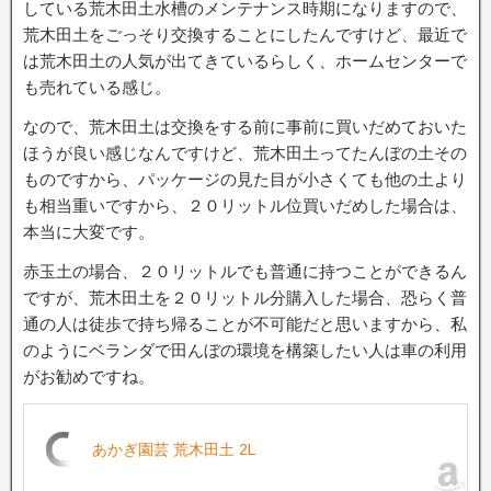
している荒木田土水槽のメンテナンス時期になりますので、
荒木田土をごっそり交換することにしたんですけど、最近で
は荒木田土の人気が出てきているらしく、ホームセンターで
も売れている感じ。
なので、荒木田土は交換をする前に事前に買いだめておいた
ほうが良い感じなんですけど、荒木田土ってたんぼの土その
ものですから、パッケージの見た目が小さくても他の土より
も相当重いですから、２０リットル位買いだめした場合は、
本当に大変です。
赤玉土の場合、２０リットルでも普通に持つことができるん
ですが、荒木田土を２０リットル分購入した場合、恐らく普
通の人は徒歩で持ち帰ることが不可能だと思いますから、私
のようにベランダで田んぼの環境を構築したい人は車の利用
がお勧めですね。
あかぎ園芸 荒木田土 2L