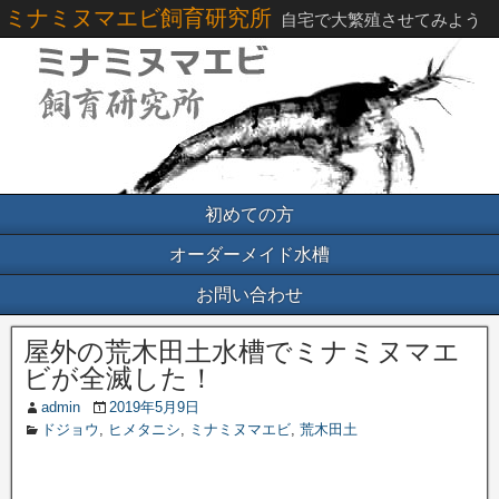
ミナミヌマエビ飼育研究所
自宅で大繁殖させてみよう
初めての方
オーダーメイド水槽
お問い合わせ
屋外の荒木田土水槽でミナミヌマエ
ビが全滅した！
admin
2019年5月9日
ドジョウ
,
ヒメタニシ
,
ミナミヌマエビ
,
荒木田土