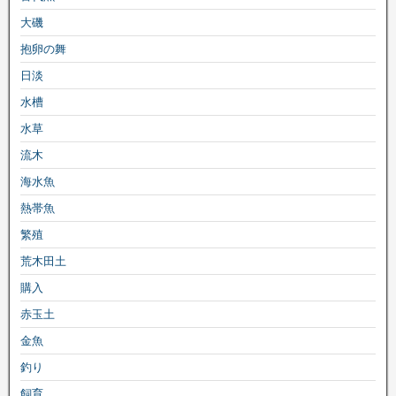
大磯
抱卵の舞
日淡
水槽
水草
流木
海水魚
熱帯魚
繁殖
荒木田土
購入
赤玉土
金魚
釣り
飼育