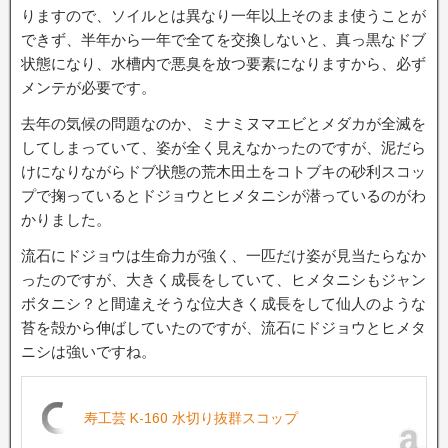
りますので、ソイルとは異なり一年以上そのまま使うことが
できず、半年から一年で全てを交換しないと、真っ黒なドブ
状態になり、水槽内で悪臭を放つ要素になりますから、必ず
メンテが必要です。
去年の気候の問題なのか、ミナミヌマエビとメダカが全滅を
してしまっていて、姿が全く見えなかったのですが、泥だら
けになりながらドブ状態の荒木田土をコトブキの砂利スコッ
プで掬っているとドジョウとヒメタニシが潜っているのがわ
かりました。
流石にドジョウは生命力が強く、一匹だけ姿が見当たらなか
ったのですが、大きく成長をしていて、ヒメタニシもジャン
ボタニシ？と間違えそうな位大きく成長をして仙人のような
苔を殻から伸ばしていたのですが、流石にドジョウとヒメタ
ニシは強いですね。
寿工芸 K-160 水切り抜群スコップ