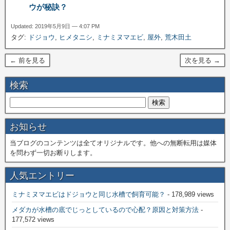
ウが秘訣？
Updated: 2019年5月9日 — 4:07 PM
タグ:
ドジョウ
,
ヒメタニシ
,
ミナミヌマエビ
,
屋外
,
荒木田土
← 前を見る
次を見る →
検索
お知らせ
当ブログのコンテンツは全てオリジナルです。他への無断転用は媒体
を問わず一切お断りします。
人気エントリー
ミナミヌマエビはドジョウと同じ水槽で飼育可能？
- 178,989 views
メダカが水槽の底でじっとしているので心配？原因と対策方法
-
177,572 views