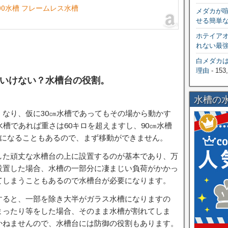
00水槽 フレームレス水槽
メダカが
せる簡単
ホテイア
れない最
白メダカ
理由
- 153
いけない？水槽台の役割。
水槽の
なり、仮に30㎝水槽であってもその場から動かす
水槽であれば重さは60キロを超えますし、90㎝水槽
さになることもあるので、まず移動ができません。
した頑丈な水槽台の上に設置するのが基本であり、万
設置した場合、水槽の一部分に凄まじい負荷がかかっ
てしまうこともあるので水槽台が必要になります。
すると、一部を除き大半がガラス水槽になりますの
まったり等をした場合、そのまま水槽が割れてしま
かねませんので、水槽台には防御の役割もあります。