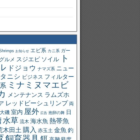
エビ系
ガー
Shrimps
カニ系
お知らせ
ト
スジエビ
ソイル
グルメ
ル
ドジョウ
ニュー
ナマズ系
タニシ
フィルター
ビジネス
ミナミヌマエビ
系
カ
ラムズホ
メンテナンス
レッドビーシュリンプ
ア
両
屋外
室内
日
大磯
抱卵の舞
広告
槽
水草
熱帯魚
海水魚
流木
購入
荒木田土
金魚
釣
赤玉土
育
飼育器具
餌
高難易度