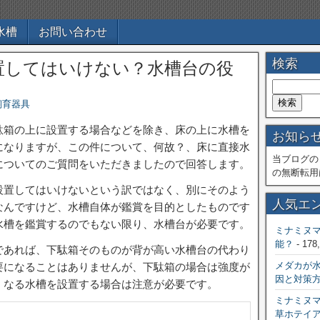
水槽
お問い合わせ
検索
置してはいけない？水槽台の役
飼育器具
駄箱の上に設置する場合などを除き、床の上に水槽を
お知ら
になりますが、この件について、何故？、床に直接水
当ブログの
についてのご質問をいただきましたので回答します。
の無断転用
設置してはいけないという訳ではなく、別にそのよう
人気エ
なんですけど、水槽自体が鑑賞を目的としたものです
水槽を鑑賞するのでもない限り、水槽台が必要です。
ミナミヌ
能？
- 178
であれば、下駄箱そのものが背が高い水槽台の代わり
メダカが
要になることはありませんが、下駄箱の場合は強度が
因と対策
くなる水槽を設置する場合は注意が必要です。
ミナミヌ
草ホテイ