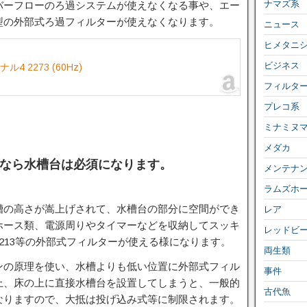
ナマズ系
バーフローのろ過システムが使えなくなる事や、エー
型の外部式ろ過フィルターが使えなくなります。
ニュース
ヒメタニ
ビジネス
 2273 (60Hz)
フィルタ
プレコ系
ミナミヌ
メダカ
なら水槽台は必須になります。
メンテナ
ラムズホ
槽の高さが嵩上げされて、水槽台の部分に空間ができ
レア
ホース類、電源周りやタイマーなどを収納してスッキ
レッドビ
213等の外部式フィルターが使える様になります。
両生類
ンの原理を使い、水槽よりも低い位置に外部式フィル
事件
上、床の上に直接水槽台を設置してしまうと、一般的
古代魚
なりますので、大抵は投げ込み式等に制限されます。