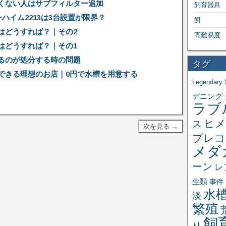
くない人はサブフィルター追加
飼育器具
ハイム2213は3台設置が限界？
餌
はどうすれば？｜その2
高難易度
はどうすれば？｜その1
るのが処分する時の問題
タグ
できる理想のお店｜0円で水槽を用意する
Legendary 
デニング
ラブ
ヒメ
ス
次を見る →
プレコ
メダ
ーン
レ
生類
事件
水
淡
繁殖
飼
り