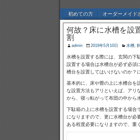
初めての方
オーダーメイド
何故？床に水槽を設
割
admin
2019年5月10日
水槽
,
水槽を設置する際には、玄関の下
設置する場合は水槽台が必ず必須
槽台を設置してはいけないのか？
基本的に、床や畳の上に水槽台を
な設置方法もアリといえば、アリ
から、寝っ転がって布団の中から
下駄箱の上に水槽を設置する場合
になりますので、更に水槽台が必
ある程度必要になりますので、重