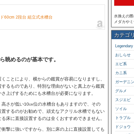
水換えの際
60cm 2段台 組立式水槽台
メダカやミ
カテゴ
Legendary
おしらせ
ら眺めるのが基本です。
エビ系
カニ系
置くことにより、横からの鑑賞が容易になりますし、
ガーデニ
賞するものであり、特別な理由がないと真上から鑑賞
グルメ
かさ上げするためにも水槽台が必要になります。
スジエビ
高さが低い10㎝位の水槽台もありますので、その
ソイル
設置するのがお勧めで、頑丈なアクリル水槽でもない
トラブル
なる床に直接設置するのは全くおすすめできません。
ドジョウ
で衝撃に強いですから、別に床の上に直接設置しても