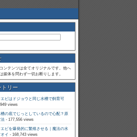
せ
コンテンツは全てオリジナルです。他へ
は媒体を問わず一切お断りします。
ントリー
マエビはドジョウと同じ水槽で飼育可
,949 views
水槽の底でじっとしているので心配？原
方法
- 177,556 views
マエビを爆発的に繁殖させる｜魔法の水
アオイ
- 168,743 views