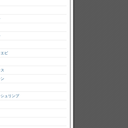
シ
ー
マエビ
ンス
ーン
ーシュリンプ