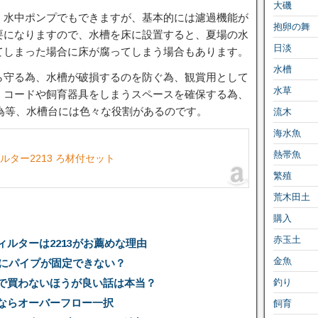
大磯
、水中ポンプでもできますが、基本的には濾過機能が
抱卵の舞
要になりますので、水槽を床に設置すると、夏場の水
日淡
てしまった場合に床が腐ってしまう場合もあります。
水槽
ら守る為、水槽が破損するのを防ぐ為、観賞用として
水草
、コードや飼育器具をしまうスペースを確保する為、
る為等、水槽台には色々な役割があるのです。
流木
海水魚
熱帯魚
ルター2213 ろ材付セット
繁殖
荒木田土
購入
赤玉土
ルターは2213がお薦めな理由
金魚
槽にパイプが固定できない？
で買わないほうが良い話は本当？
釣り
ならオーバーフロー一択
飼育