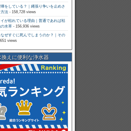
喧嘩をしている？｜縄張り争いを止めさ
な方法
- 158,728 views
オイが枯れている理由｜普通であれば枯
強の水草
- 156,936 views
はなぜすぐに死んでしまうのか？｜その
,651 views
水換えに便利な浄水器