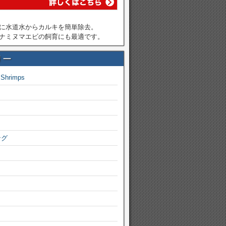
に水道水からカルキを簡単除去。
ナミヌマエビの飼育にも最適です。
リー
 Shrimps
ング