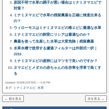
原因不明で水草の調子が悪い場合はミナミヌマエビで
対策？
ミナミヌマエビで水草の残留農薬を正確に検査出来る
の？
ウィローモスはミナミヌマエビの稚エビに最適な水草
ミナミヌマエビの飼育にリシアは最適なのか？
農薬を使って生産した水草は大変危険｜残留農薬
水草水槽で使用する濾過フィルターは外部式一択｜
2213
ミナミヌマエビの産卵にはマツモで良いのですか？
ヌマエビとメダカの赤ちゃんの生存率を浮草で高くす
る
Updated: 2018年10月30日 — 4:26 PM
タグ:
ミナミヌマエビ
,
水草
← 前を見る
次を見る →