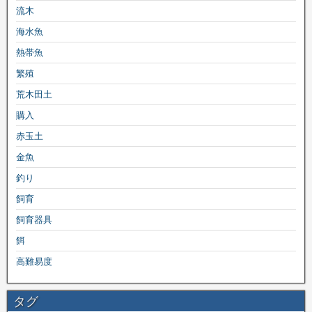
流木
海水魚
熱帯魚
繁殖
荒木田土
購入
赤玉土
金魚
釣り
飼育
飼育器具
餌
高難易度
タグ