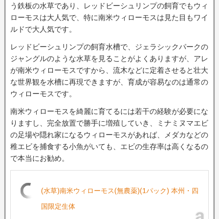
う鉄板の水草であり、レッドビーシュリンプの飼育でもウィ
ローモスは大人気で、特に南米ウィローモスは見た目もワイ
ルドで大人気です。
レッドビーシュリンプの飼育水槽で、ジェラシックパークの
ジャングルのような水草を見ることがよくありますが、アレ
が南米ウィローモスですから、流木などに定着させると壮大
な世界観を水槽に再現できますが、育成が容易なのは通常の
ウィローモスです。
南米ウィローモスを綺麗に育てるには若干の経験が必要にな
りますし、完全放置で勝手に増殖していき、ミナミヌマエビ
の足場や隠れ家になるウィローモスがあれば、メダカなどの
稚エビを捕食する小魚がいても、エビの生存率は高くなるの
で本当にお勧め。
(水草)南米ウィローモス(無農薬)(1パック) 本州・四
国限定生体