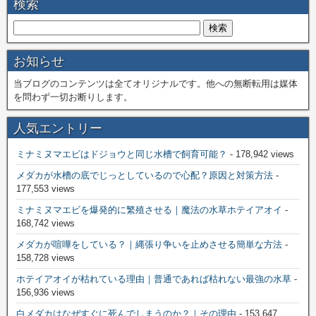
検索
お知らせ
当ブログのコンテンツは全てオリジナルです。他への無断転用は媒体
を問わず一切お断りします。
人気エントリー
ミナミヌマエビはドジョウと同じ水槽で飼育可能？
- 178,942 views
メダカが水槽の底でじっとしているので心配？原因と対策方法
-
177,553 views
ミナミヌマエビを爆発的に繁殖させる｜魔法の水草ホテイアオイ
-
168,742 views
メダカが喧嘩をしている？｜縄張り争いを止めさせる簡単な方法
-
158,728 views
ホテイアオイが枯れている理由｜普通であれば枯れない最強の水草
-
156,936 views
白メダカはなぜすぐに死んでしまうのか？｜その理由
- 153,647