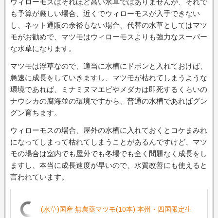
ウィローモスはそれほど高い水草ではありませんが、それで
も予算が厳しい場合、近くでウィローモスが入手できない
し、ネット通販の余裕もない場合、代替の水草としてはマツ
モがお勧めで、マツモはウィローモスよりも強力なスーパー
な水草になります。
マツモは浮草なので、適当に水槽にドボンと入れておけば、
急速に成長をしていきますし、マツモが枯れてしまうような
環境であれば、ミナミヌマエビやメダカは即死するくらいの
ナウシカの腐海並の環境ですから、普通の水槽であればグン
グン育ちます。
ウィローモスの場合、屋外の水槽に入れておくとコケまみれ
になってしまって枯れてしまうことがあるんですけど、マツ
モの場合は室内でも屋外でも冬場でも全く問題なく成長をし
ますし、本当に成長速度が早いので、水質改善にも使えると
言われています。
(水草)国産 無農薬マツモ(10本) 本州・四国限定生