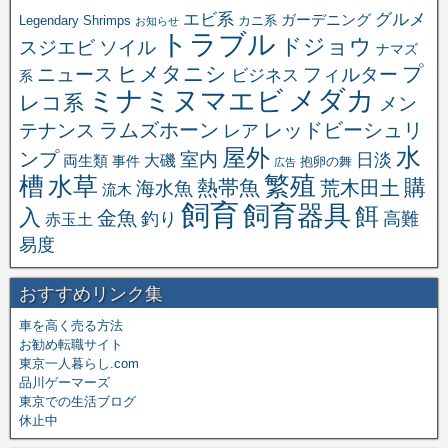
エビ系
グルメ
ガーデニング
Legendary Shrimps
カニ系
お知らせ
トラブル
ドジョウ
スジエビ
ソイル
ナマズ
ヒメタニシ
プ
ニュース
フィルター
ビジネス
系
メダカ
ミナミヌマエビ
レコ系
メン
ラムズホーン
レッドビーシュリ
テナンス
レア
水
屋外
ンプ
室内
日淡
大磯
両生類
事件
抱卵の舞
広告
繁殖
槽
水草
購
熱帯魚
海水魚
荒木田土
流木
飼育
飼育器具
餌
入
金魚
釣り
高難
赤玉土
易度
おすすめリンク集
車を高く売る方法
お勧め転職サイト
東京一人暮らし.com
品川ゲーマーズ
東京での生活ブログ
休止中