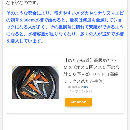
なる訳なのです。
そのような都合により、増えやすいメダカやミナミヌマエビ
の飼育を30cm水槽で始めると、最初は何度も全滅してショ
ックになる人が多く、その後飼育に慣れて繁殖ができるよう
になると、水槽容量が足りなくなり、多くの人が追加で水槽
を購入しています。
【めだか街道】高級めだか
MIX《オス５匹メス５匹の合
計１０匹＋α》セット（高級
ミックスめだか生体）
created by
Rinker
ノーブランド品
Amazon