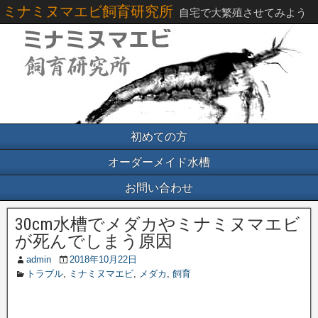
ミナミヌマエビ飼育研究所
自宅で大繁殖させてみよう
初めての方
オーダーメイド水槽
お問い合わせ
30cm水槽でメダカやミナミヌマエビ
が死んでしまう原因
admin
2018年10月22日
トラブル
,
ミナミヌマエビ
,
メダカ
,
飼育