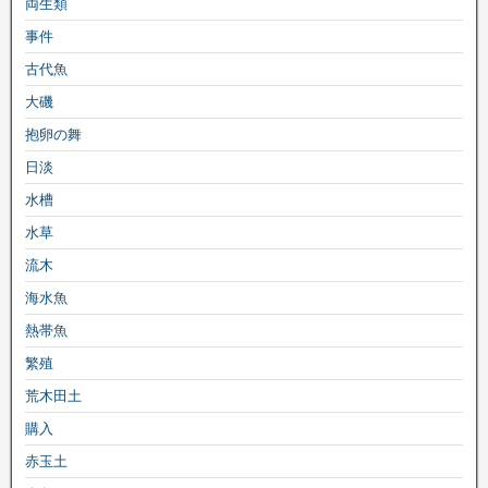
両生類
事件
古代魚
大磯
抱卵の舞
日淡
水槽
水草
流木
海水魚
熱帯魚
繁殖
荒木田土
購入
赤玉土