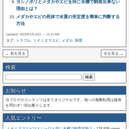
ヨシノボリとメダカやエビを同じ水槽で飼育出来ない
理由とは？
メダカやエビの死体で水質の安定度を簡単に判断する
方法
Updated: 2022年4月10日 — 12:14 AM
タグ:
トラブル
,
ミナミヌマエビ
,
メダカ
,
飼育
← 前を見る
次を見る →
検索
お知らせ
当ブログのコンテンツは全てオリジナルです。他への無断転用は媒体
を問わず一切お断りします。
人気エントリー
ミナミヌマエビはドジョウと同じ水槽で飼育可能？
- 178,939 views