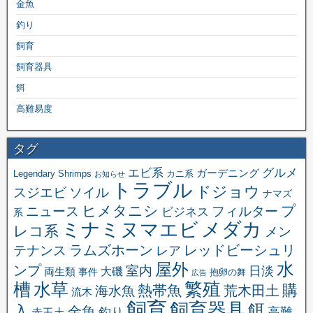
金魚
釣り
飼育
飼育器具
餌
高難易度
タグ
エビ系
グルメ
ガーデニング
Legendary Shrimps
カニ系
お知らせ
トラブル
ドジョウ
スジエビ
ソイル
ナマズ
ヒメタニシ
プ
ニュース
フィルター
ビジネス
系
メダカ
ミナミヌマエビ
レコ系
メン
ラムズホーン
レッドビーシュリ
テナンス
レア
水
屋外
ンプ
室内
日淡
大磯
両生類
事件
抱卵の舞
広告
繁殖
槽
水草
購
熱帯魚
海水魚
荒木田土
流木
飼育
飼育器具
餌
入
金魚
釣り
高難
赤玉土