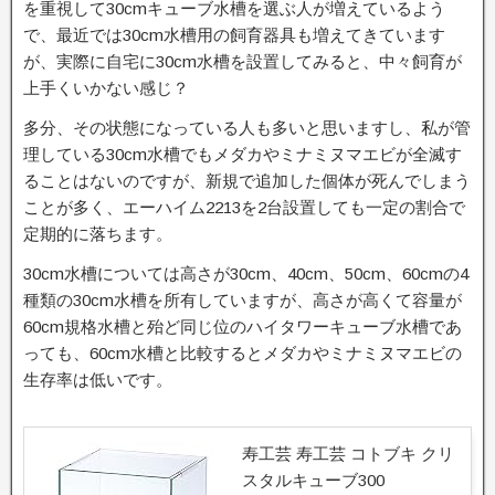
を重視して30cmキューブ水槽を選ぶ人が増えているよう
で、最近では30cm水槽用の飼育器具も増えてきています
が、実際に自宅に30cm水槽を設置してみると、中々飼育が
上手くいかない感じ？
多分、その状態になっている人も多いと思いますし、私が管
理している30cm水槽でもメダカやミナミヌマエビが全滅す
ることはないのですが、新規で追加した個体が死んでしまう
ことが多く、エーハイム2213を2台設置しても一定の割合で
定期的に落ちます。
30cm水槽については高さが30cm、40cm、50cm、60cmの4
種類の30cm水槽を所有していますが、高さが高くて容量が
60cm規格水槽と殆ど同じ位のハイタワーキューブ水槽であ
っても、60cm水槽と比較するとメダカやミナミヌマエビの
生存率は低いです。
寿工芸 寿工芸 コトブキ クリ
スタルキューブ300