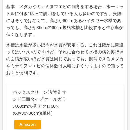
基本、メダカやミナミヌマエビの飼育をする場合、水一リッ
トルに付き1匹って説明をしている人も多いのですが、実際
にはそうではなくて、高さが60cmあるハイタワー水槽であ
っても、高さが36cmの60cm規格水槽と比較すると生存率が
低くなります。
水槽は水量が多いほうが水質が安定する、これは確かに間違
ってはいないのですけど、それに合わせて水槽の横と奥行き
の面積が広いほど水質は同じであっても、飼育できるメダカ
やミナミヌマエビの個体数は大幅に多くなりますので知って
おくと便利です。
バックスクリーン貼付済 サ
ンド三面タイプ オールガラ
ス60cm水槽 アクロ60N
(60×30×36cm)(単体)
Amazon