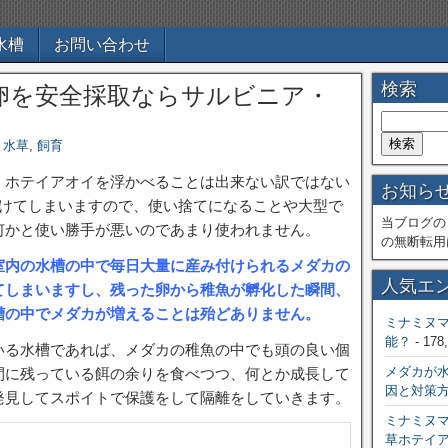
水槽
お問い合わせ
検索
卵を安全採取ならサルビニア・
,
水草
,
飼育
、ホテイアオイを浮かべることは出来ない訳ではない
お知ら
溶けてしまいますので、使い捨てになることや大型で
当ブログの
何かと使い勝手が悪いのであまり使われません。
の無断転用
室内の水槽の中で毎日大量に産み付けられるメダカの
人気エ
てしまいますし、残った卵から稚魚が孵化した瞬間、
槽の中でメダカが増えることは殆どありません。
ミナミヌ
能？
- 178
いる水槽であれば、メダカの稚魚の中でも頭の良い個
メダカが
間に残っている餌の余りを食べつつ、何とか成長して
因と対策
発見してスポイトで保護をして隔離をしていきます。
ミナミヌ
草ホテイ