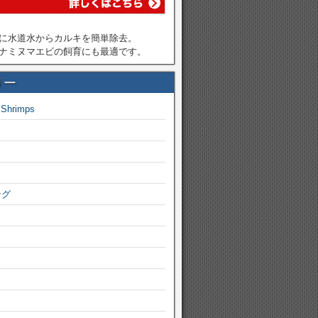
に水道水からカルキを簡単除去。
ナミヌマエビの飼育にも最適です。
リー
 Shrimps
ング