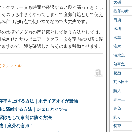
大磯
ア・ククラータも時間が経過すると段々弱ってきてし
抱卵の舞
、そのうち小さくなってしまって産卵何処として使え
日淡
産み付けた時点で使い捨てなので大丈夫です。
水槽
境の水槽でメダカの産卵床として使う方法としては、
水草
育成させたサルビニア・ククラータを室内の水槽に浮
いますので、卵を確認したらそのまま移動させます。
流木
海水魚
熱帯魚
) 2リットル
繁殖
荒木田土
購入
赤玉土
存率を上げる方法｜ホテイアオイが最強
金魚
無限に隔離する方法｜シェロとマツモ
駆除をして事前に防ぐ方法
釣り
｜意外な盲点 1
飼育