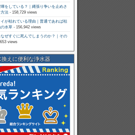
喧嘩をしている？｜縄張り争いを止めさ
な方法
- 158,729 views
オイが枯れている理由｜普通であれば枯
強の水草
- 156,942 views
はなぜすぐに死んでしまうのか？｜その
,653 views
水換えに便利な浄水器