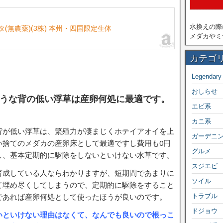
水換えの際
タ(無農薬)(3株) 本州・四国限定生体
メダカやミ
カテゴ
Legendary
おしらせ
うな背の低い浮草は産卵何処に最適です。
エビ系
カニ系
背が低い浮草は、繁殖力が凄まじくホテイアオイを上
ガーデニ
い捨てのメダカの産卵床として最適ですし費用も0円
グルメ
し、基本定期的に駆除をしないといけない水草です。
スジエビ
育成している人ならわかりますが、短期間であまりに
ソイル
て埋め尽くしてしまうので、定期的に駆除をすること
トラブル
であれば産卵何処として使ったほうが良いのです。
ドジョウ
いといけない理由はなくて、なんでも良いので根っこ