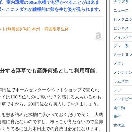
ナマズ系
ば、室内環境の60㎝水槽でも浮かべることが出来ま
根っこにメダカが積極的に卵を生む姿が見られます。
ニュース
ヒメタニ
ビジネス
ト(無農薬)(3株) 本州・四国限定生体
フィルタ
プレコ系
ミナミヌ
メダカ
分する浮草でも産卵何処として利用可能。
メンテナ
ラムズホ
00円位でホームセンターやペットショップで売られ
レア
イは100円位なのに高いな？と感じる人もいるかも
レッドビ
草ですから、200円位なら購入しておきましょう。
両生類
土を敷き詰めた水槽に浮かべておくだけで良く、大磯
事件
綺麗に育たないのですし、根っこが育たないので産卵
古代魚
きく育てるには荒木田土での育成は必須になります。