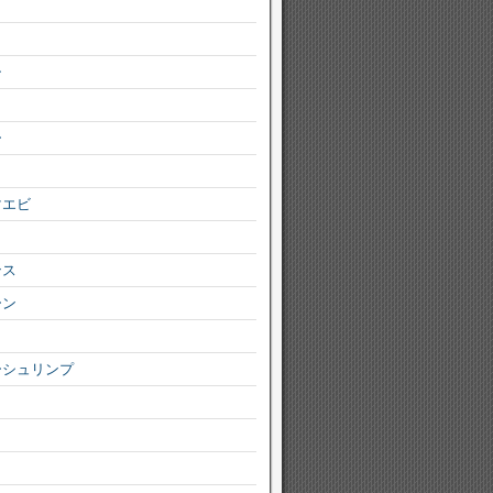
シ
ー
マエビ
ンス
ーン
ーシュリンプ