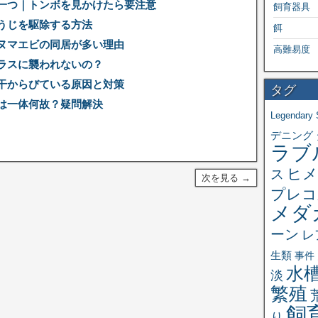
一つ｜トンボを見かけたら要注意
飼育器具
うじを駆除する方法
餌
ヌマエビの同居が多い理由
高難易度
ラスに襲われないの？
干からびている原因と対策
タグ
は一体何故？疑問解決
Legendary 
デニング
ラブ
ヒメ
ス
次を見る →
プレコ
メダ
ーン
レ
生類
事件
水
淡
繁殖
飼
り