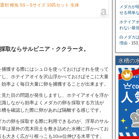
別 稚魚 SS～Sサイズ 10匹セット 生体
メダカが
せる簡単
ホテイア
れない最
白メダカ
理由
- 153
採取ならサルビニア・ククラータ。
水槽の
を捕獲する際にはシュロを使っておけばそれを使って
すし、ホテイアオイを沢山浮かべておけばそこに大量
、効率よく毎日大量に卵を捕獲することが出来ます。
と見た目の問題が発生しますし、ホテイアオイを浮か
意識しながら効率よくメダカの卵を採取する方法が
水槽を確認した際に卵があれば隔離する感じです。
ダカの卵を採取する際に利用できるのが、浮草のサル
浮草は屋外の荒木田土を敷き詰めた水槽に浮かべてお
も大きく広がり根っこも10㎝位伸びる水草です。