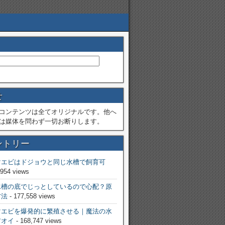
せ
コンテンツは全てオリジナルです。他へ
は媒体を問わず一切お断りします。
ントリー
マエビはドジョウと同じ水槽で飼育可
,954 views
水槽の底でじっとしているので心配？原
方法
- 177,558 views
マエビを爆発的に繁殖させる｜魔法の水
アオイ
- 168,747 views