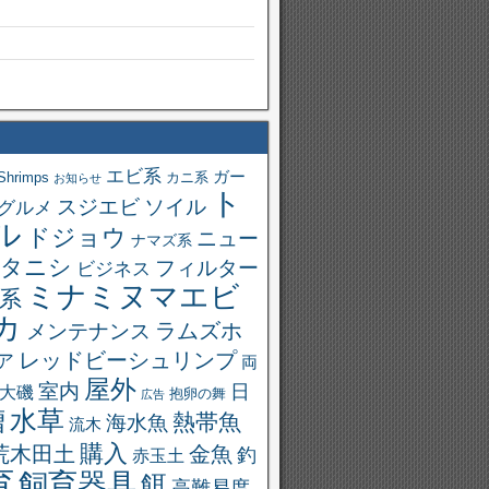
エビ系
ガー
Shrimps
カニ系
お知らせ
ト
スジエビ
ソイル
グルメ
ル
ドジョウ
ニュー
ナマズ系
タニシ
フィルター
ビジネス
ミナミヌマエビ
系
カ
ラムズホ
メンテナンス
レッドビーシュリンプ
ア
両
屋外
室内
日
大磯
抱卵の舞
広告
槽
水草
熱帯魚
海水魚
流木
購入
荒木田土
金魚
釣
赤玉土
育
飼育器具
餌
高難易度