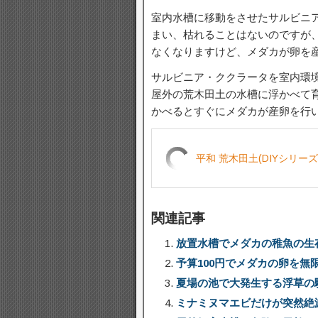
室内水槽に移動をさせたサルビニ
まい、枯れることはないのですが
なくなりますけど、メダカが卵を
サルビニア・ククラータを室内環
屋外の荒木田土の水槽に浮かべて
かべるとすぐにメダカが産卵を行
平和 荒木田土(DIYシリーズ
関連記事
放置水槽でメダカの稚魚の生
予算100円でメダカの卵を
夏場の池で大発生する浮草の
ミナミヌマエビだけが突然絶滅