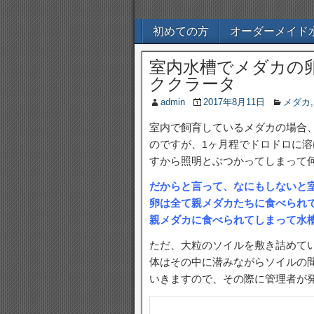
初めての方
オーダーメイド
室内水槽でメダカの
ククラータ
admin
2017年8月11日
メダカ
室内で飼育しているメダカの場合
のですが、1ヶ月程でドロドロに
すから照明とぶつかってしまって
だからと言って、なにもしないと
卵は全て親メダカたちに食べられ
親メダカに食べられてしまって水
ただ、大粒のソイルを敷き詰めて
体はその中に潜みながらソイルの
いきますので、その際に管理者が