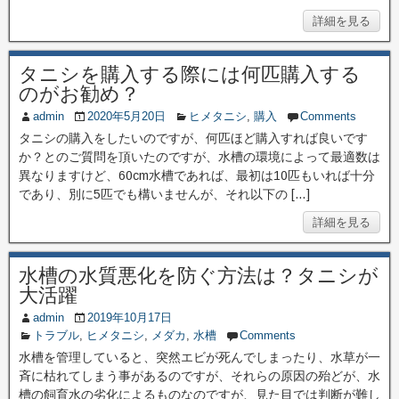
詳細を見る
タニシを購入する際には何匹購入する
のがお勧め？
admin
2020年5月20日
ヒメタニシ
,
購入
Comments
タニシの購入をしたいのですが、何匹ほど購入すれば良いです
か？とのご質問を頂いたのですが、水槽の環境によって最適数は
異なりますけど、60cm水槽であれば、最初は10匹もいれば十分
であり、別に5匹でも構いませんが、それ以下の […]
詳細を見る
水槽の水質悪化を防ぐ方法は？タニシが
大活躍
admin
2019年10月17日
トラブル
,
ヒメタニシ
,
メダカ
,
水槽
Comments
水槽を管理していると、突然エビが死んでしまったり、水草が一
斉に枯れてしまう事があるのですが、それらの原因の殆どが、水
槽の飼育水の劣化によるものなのですが、見た目では判断が難し