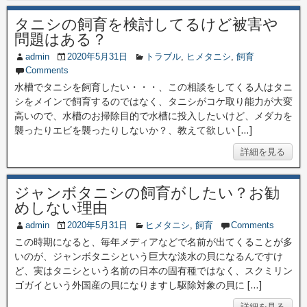
タニシの飼育を検討してるけど被害や
問題はある？
admin
2020年5月31日
トラブル
,
ヒメタニシ
,
飼育
Comments
水槽でタニシを飼育したい・・・、この相談をしてくる人はタニ
シをメインで飼育するのではなく、タニシがコケ取り能力が大変
高いので、水槽のお掃除目的で水槽に投入したいけど、メダカを
襲ったりエビを襲ったりしないか？、教えて欲しい […]
詳細を見る
ジャンボタニシの飼育がしたい？お勧
めしない理由
admin
2020年5月31日
ヒメタニシ
,
飼育
Comments
この時期になると、毎年メディアなどで名前が出てくることが多
いのが、ジャンボタニシという巨大な淡水の貝になるんですけ
ど、実はタニシという名前の日本の固有種ではなく、スクミリン
ゴガイという外国産の貝になりますし駆除対象の貝に […]
詳細を見る