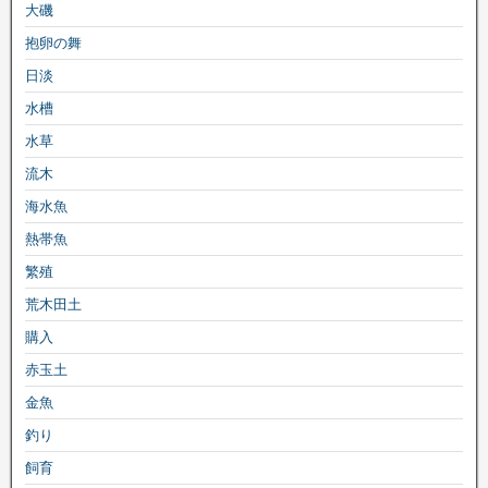
大磯
抱卵の舞
日淡
水槽
水草
流木
海水魚
熱帯魚
繁殖
荒木田土
購入
赤玉土
金魚
釣り
飼育