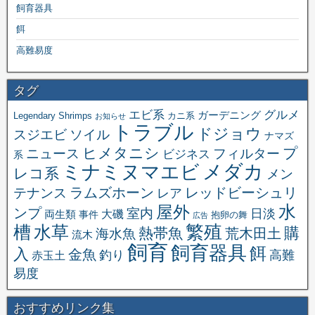
飼育器具
餌
高難易度
タグ
エビ系
グルメ
ガーデニング
Legendary Shrimps
カニ系
お知らせ
トラブル
ドジョウ
スジエビ
ソイル
ナマズ
ヒメタニシ
プ
ニュース
フィルター
ビジネス
系
メダカ
ミナミヌマエビ
レコ系
メン
ラムズホーン
レッドビーシュリ
テナンス
レア
水
屋外
ンプ
室内
日淡
大磯
両生類
事件
抱卵の舞
広告
繁殖
槽
水草
購
熱帯魚
海水魚
荒木田土
流木
飼育
飼育器具
餌
入
金魚
釣り
高難
赤玉土
易度
おすすめリンク集