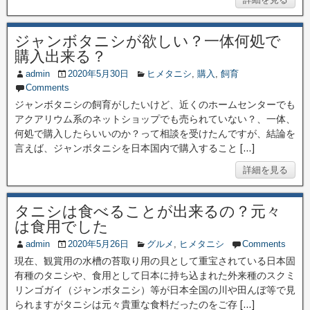
ジャンボタニシが欲しい？一体何処で
購入出来る？
admin
2020年5月30日
ヒメタニシ
,
購入
,
飼育
Comments
ジャンボタニシの飼育がしたいけど、近くのホームセンターでも
アクアリウム系のネットショップでも売られていない？、一体、
何処で購入したらいいのか？って相談を受けたんですが、結論を
言えば、ジャンボタニシを日本国内で購入すること […]
詳細を見る
タニシは食べることが出来るの？元々
は食用でした
admin
2020年5月26日
グルメ
,
ヒメタニシ
Comments
現在、観賞用の水槽の苔取り用の貝として重宝されている日本固
有種のタニシや、食用として日本に持ち込まれた外来種のスクミ
リンゴガイ（ジャンボタニシ）等が日本全国の川や田んぼ等で見
られますがタニシは元々貴重な食料だったのをご存 […]