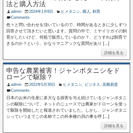
法と購入方法
admin
2024年1月8日
ヒメタニシ
,
購入
,
飼育
Comments
色々と問い合わせを頂いているので、時間があるときに少しずつ
回答させて頂きたいと思います。質問の中で、ミヤイリガイの飼
育がしたいけど、何処で販売しているのか？、どうすれば飼育で
きるのか？という、かなりマニアックな質問があり […]
詳細を見る
申告な農業被害！ジャンボタニシをド
ローンで駆除？
admin
2022年5月30日
ヒメタニシ
,
ビジネス
,
高難易度
Comments
日本のお米の生産に多大なる損害を与え続けているジャンボタニ
シの駆除について、ネットのニュースでは農家がドローンを使っ
て駆除を開始したと報道されていました。しかし、ジャンボタニ
シっていつまでこの名称でこの外来種の貝の事を呼 […]
詳細を見る