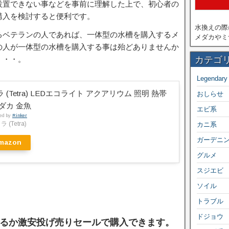
設置できない事などを事前に理解した上で、初心者の
購入を検討すると便利です。
水換えの際
るベテランの人であれば、一体型の水槽を購入するメ
メダカやミ
の人が一体型の水槽を購入する事は殆どありませんか
カテゴ
・・・。
Legendary
 (Tetra) LEDエコライト アクアリウム 照明 熱帯
おしらせ
ダカ 金魚
エビ系
ted by
Rinker
 (Tetra)
カニ系
ガーデニ
mazon
グルメ
スジエビ
ソイル
トラブル
ドジョウ
るか激安投げ売りセールで購入できます。