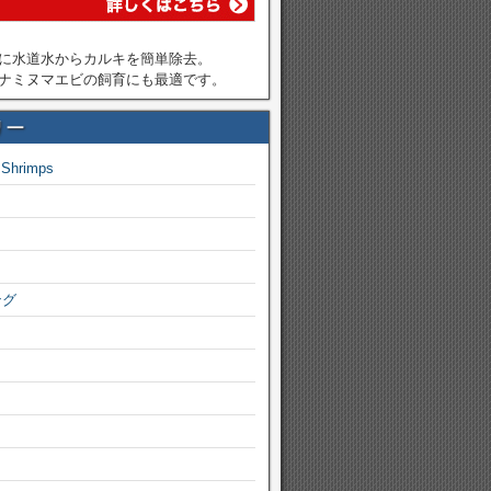
に水道水からカルキを簡単除去。
ナミヌマエビの飼育にも最適です。
リー
 Shrimps
ング