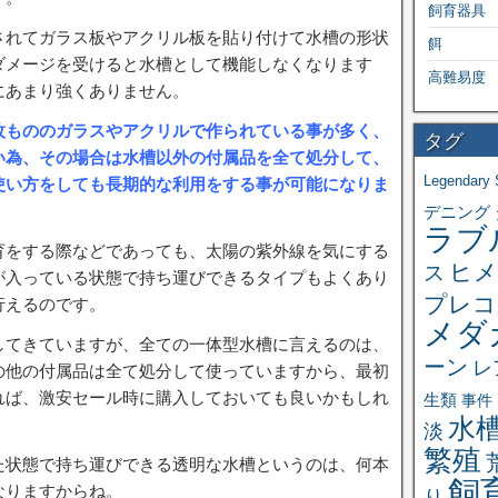
飼育器具
されてガラス板やアクリル板を貼り付けて水槽の形状
餌
ダメージを受けると水槽として機能しなくなります
高難易度
にあまり強くありません。
枚もののガラスやアクリルで作られている事が多く、
タグ
い為、その場合は水槽以外の付属品を全て処分して、
Legendary 
使い方をしても長期的な利用をする事が可能になりま
デニング
ラブ
育をする際などであっても、太陽の紫外線を気にする
ヒメ
ス
が入っている状態で持ち運びできるタイプもよくあり
プレコ
行えるのです。
メダ
してきていますが、全ての一体型水槽に言えるのは、
ーン
レ
の他の付属品は全て処分して使っていますから、最初
れば、激安セール時に購入しておいても良いかもしれ
生類
事件
水
淡
繁殖
た状態で持ち運びできる透明な水槽というのは、何本
飼
なりますからね。
り