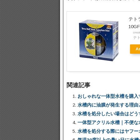
テトラ
10G
crea
テトラ
A
関連記事
おしゃれな一体型水槽を購入
水槽内に油膜が発生する理由
水槽を処分したい場合はどう
一体型アクリル水槽｜不便な
水槽を処分する際にはヤフー
気温30度以上の暑い日に水