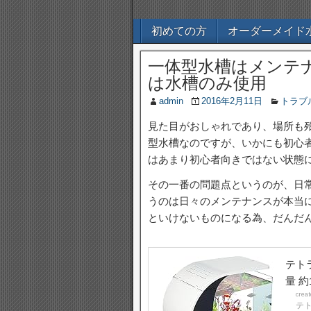
初めての方
オーダーメイド
一体型水槽はメンテ
は水槽のみ使用
admin
2016年2月11日
トラブ
見た目がおしゃれであり、場所も
型水槽なのですが、いかにも初心
はあまり初心者向きではない状態
その一番の問題点というのが、日
うのは日々のメンテナンスが本当
といけないものになる為、だんだ
テトラ
量 約
crea
テトラ