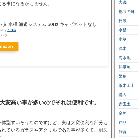
大磯
なる事になるかもません。
抱卵の舞
日淡
ハタ 水槽 海道システム 50Hz キャビネットなし
水槽
ted by
Rinker
ミハタ
水草
mazon
流木
海水魚
熱帯魚
繁殖
荒木田土
購入
大変高い事が多いのでそれは便利です。
赤玉土
金魚
一体型すいそうなのですけど、実は大変便利な部分も
釣り
られているガラスやアクリルである事が多くて、耐久
飼育
す。