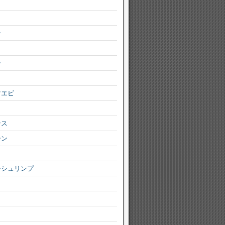
シ
ー
マエビ
ンス
ーン
ーシュリンプ