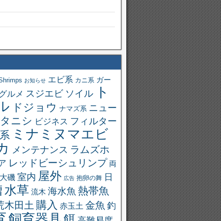
エビ系
ガー
Shrimps
カニ系
お知らせ
ト
スジエビ
ソイル
グルメ
ル
ドジョウ
ニュー
ナマズ系
タニシ
フィルター
ビジネス
ミナミヌマエビ
系
カ
ラムズホ
メンテナンス
レッドビーシュリンプ
ア
両
屋外
室内
日
大磯
抱卵の舞
広告
槽
水草
熱帯魚
海水魚
流木
購入
荒木田土
金魚
釣
赤玉土
育
飼育器具
餌
高難易度