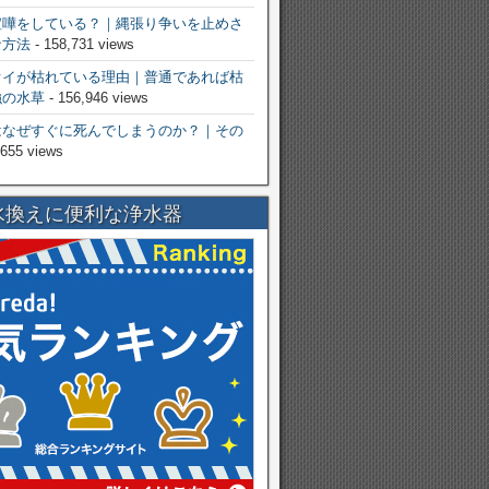
喧嘩をしている？｜縄張り争いを止めさ
な方法
- 158,731 views
オイが枯れている理由｜普通であれば枯
強の水草
- 156,946 views
はなぜすぐに死んでしまうのか？｜その
,655 views
水換えに便利な浄水器