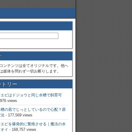
せ
コンテンツは全てオリジナルです。他へ
は媒体を問わず一切お断りします。
ントリー
マエビはドジョウと同じ水槽で飼育可
,976 views
水槽の底でじっとしているので心配？原
方法
- 177,569 views
マエビを爆発的に繁殖させる｜魔法の水
アオイ
- 168,757 views