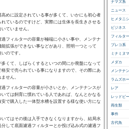
ナマズ系
ニュース
構高めに設定されている事が多くて、いかにも初心者
ヒメタニ
られているのですけど、実際には生体を長生きさせる
ビジネス
向いていません。
フィルタ
濾過フィルターの容量が極端に小さい事や、メンテナ
プレコ系
機能拡張ができない事などがあり、照明一つとって
無いのです。
ミナミヌ
メダカ
が多くて、しばらくするといつの間にか廃盤になって
で格安で売られている事になりますので、その際にあ
メンテナ
れません。
ラムズホ
濾過フィルターの容量が小さいとか、メンテナンスが
レア
ついては飼育に慣れている人であれば、なんとかなる
レッドビ
激安で購入した一体型水槽を設置する様な使い方にな
両生類
事件
ついてはその後は入手できなくなりますから、結局水
古代魚
処分して底面濾過フィルターとか投げ込み式の濾過フ