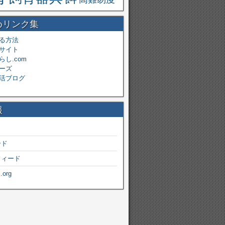
めリンク集
る方法
サイト
し.com
ーズ
活ブログ
報
ード
フィード
.org