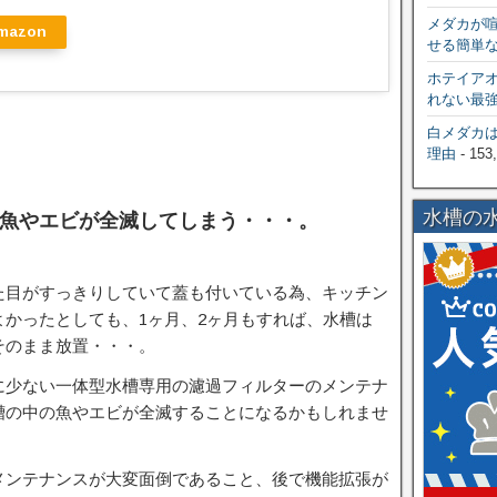
メダカが
mazon
せる簡単
ホテイア
れない最
白メダカ
理由
- 153
水槽の
魚やエビが全滅してしまう・・・。
た目がすっきりしていて蓋も付いている為、キッチン
かったとしても、1ヶ月、2ヶ月もすれば、水槽は
そのまま放置・・・。
に少ない一体型水槽専用の濾過フィルターのメンテナ
槽の中の魚やエビが全滅することになるかもしれませ
メンテナンスが大変面倒であること、後で機能拡張が