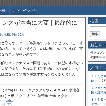
水槽
お問い合わせ
検索
ナンスが本当に大変｜最終的に
ル
,
水槽
,
飼育器具
殆ど取らず、ケーブル類もすっきりまとっている一体
お知ら
者の方に向いていそうなこの水槽についていえば、実
当ブログの
になることが多いのです。
の無断転用
常的なメンテナンスの問題であり、一体型の水槽とい
人気エ
に大変であり、それは必ず定期的かつ永続的にしない
ん嫌になって水槽を手放す方も少なくありません。
ミナミヌ
能？
- 178
メダカが
 (Tetra) LEDアークアクアリウム ARC-43 (水槽容
因と対策
19L) 水槽 アクアリウム 熱帯魚 金魚 メダカ
ミナミヌ
ted by
Rinker
草ホテイ
 (Tetra)