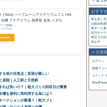
おすす
 (Tetra) ハーフムーンアクアリウムミニ HM-
車を高く売
F 水槽 アクアリウム 熱帯魚 金魚 メダカ
お勧め転職
ted by
Rinker
東京一人暮ら
 (Tetra)
品川ゲーマ
東京での生
mazon
休止中
メタ情
ログイン
投稿フィ
する前の注意点｜拡張が厳しい
コメント
と原因｜人工餌と天然餌
WordPress
すれば良いの？｜粗大ゴミの回収日が重要
水槽を便利に再利用する為には？
オークションが最適？｜粗大ゴミ
槽が真っ白になる原因と結露