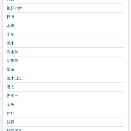
抱卵の舞
日淡
水槽
水草
流木
海水魚
熱帯魚
繁殖
荒木田土
購入
赤玉土
金魚
釣り
飼育
飼育器具