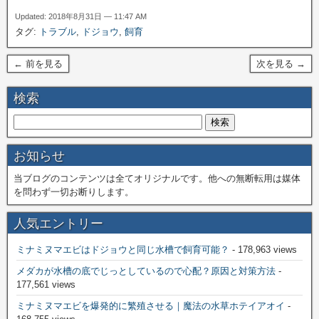
Updated: 2018年8月31日 — 11:47 AM
タグ:
トラブル
,
ドジョウ
,
飼育
← 前を見る
次を見る →
検索
お知らせ
当ブログのコンテンツは全てオリジナルです。他への無断転用は媒体
を問わず一切お断りします。
人気エントリー
ミナミヌマエビはドジョウと同じ水槽で飼育可能？
- 178,963 views
メダカが水槽の底でじっとしているので心配？原因と対策方法
-
177,561 views
ミナミヌマエビを爆発的に繁殖させる｜魔法の水草ホテイアオイ
-