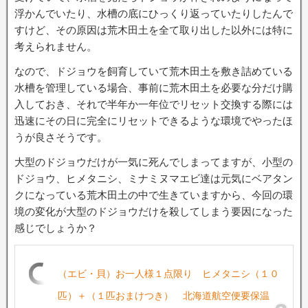
浮かんでいたり、水槽の底にひっくり返っていたりしたんで
すけど、その原因は荒木田土を全て取り出した以外には特に
考えられません。
なので、ドジョウを飼育していて荒木田土を敷き詰めている
水槽を管理している場合、事前に荒木田土を必要な分だけ購
入しておき、それで半年か一年位でリセット交換する際には
迅速にその日に完全にリセットできるような環境でやったほ
うが良さそうです。
大型のドジョウだけが一気に死んでしまってますが、小型の
ドジョウ、ヒメタニシ、ミナミヌマエビ達は元気にベアタン
クになっている荒木田土の中で生きていますから、今回の環
境の変化が大型のドジョウだけを殺してしまう要因になった
感じでしょうか？
（エビ・貝）お一人様１点限り ヒメタニシ（１０
匹）＋（１匹おまけつき） 北海道航空便要保温