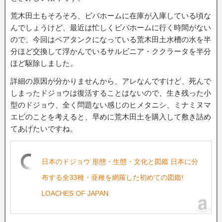
荒木田土もそろそろ、ビバホームに在庫が入庫している頃な
んでしょうけど、最近は忙しくビバホームに行く時間がない
ので、今回はベアタンクになっている荒木田土水槽の水を半
分ほど交換して浮かんでいるサルビニア・ククラータを半分
ほど駆除しました。
詳細の原因が分かりませんから、アレなんですけど、死んで
しまったドジョウは復活することはないので、生き残った小
型のドジョウ、全く問題ない感じのヒメタニシ、ミナミヌマ
エビのことを考えると、早めに荒木田土を購入して敷き詰め
てあげたいですね。
日本のドジョウ 形態・生態・文化と図鑑 日本に分
布する全33種・亜種を網羅した初めての図鑑!
LOACHES OF JAPAN