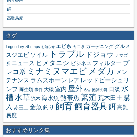
餌
高難易度
タグ
エビ系
グルメ
ガーデニング
Legendary Shrimps
カニ系
お知らせ
トラブル
ドジョウ
スジエビ
ソイル
ナマズ
ヒメタニシ
プ
ニュース
フィルター
ビジネス
系
メダカ
ミナミヌマエビ
レコ系
メン
ラムズホーン
レッドビーシュリ
テナンス
レア
水
屋外
ンプ
室内
日淡
大磯
両生類
事件
抱卵の舞
広告
繁殖
槽
水草
購
熱帯魚
海水魚
荒木田土
流木
飼育
飼育器具
餌
入
金魚
釣り
高難
赤玉土
易度
おすすめリンク集