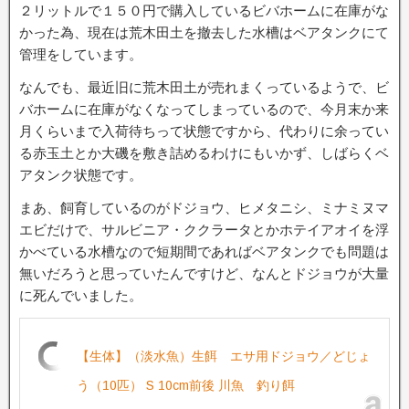
２リットルで１５０円で購入しているビバホームに在庫がな
かった為、現在は荒木田土を撤去した水槽はベアタンクにて
管理をしています。
なんでも、最近旧に荒木田土が売れまくっているようで、ビ
バホームに在庫がなくなってしまっているので、今月末か来
月くらいまで入荷待ちって状態ですから、代わりに余ってい
る赤玉土とか大磯を敷き詰めるわけにもいかず、しばらくベ
アタンク状態です。
まあ、飼育しているのがドジョウ、ヒメタニシ、ミナミヌマ
エビだけで、サルビニア・ククラータとかホテイアオイを浮
かべている水槽なので短期間であればベアタンクでも問題は
無いだろうと思っていたんですけど、なんとドジョウが大量
に死んでいました。
【生体】（淡水魚）生餌 エサ用ドジョウ／どじょ
う（10匹） S 10cm前後 川魚 釣り餌