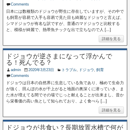
Comments
日本には数種類のドジョウが野生に存在していますが、その中で
も飼育が容易で入手も容易で見た目も綺麗なドジョウと言えば、
シマドジョウが有名な訳ですが、普通のマドジョウと比較する
と、模様が綺麗で、熱帯魚チックな出で立ちなので人 […]
詳細を見る
ドジョウが逆さまになって浮かんで
る！死んでる？
admin
2020年3月23日
トラブル
,
ドジョウ
,
飼育
Comments
ドジョウは日本の自然界に生息している魚であり、極めて生命力
が強く、田んぼの水が干上がると地面の奥深くに潜っていき、ま
た水が増えてる間でその場でじっと耐えることが出来まし、昔か
ら栄養価の高い魚として知られており、よく食べら […]
詳細を見る
ドジョウが共食い？長期放置水槽で何が