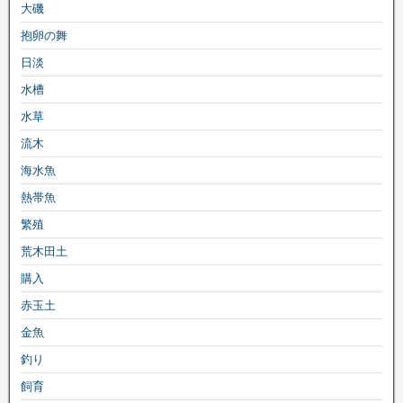
大磯
抱卵の舞
日淡
水槽
水草
流木
海水魚
熱帯魚
繁殖
荒木田土
購入
赤玉土
金魚
釣り
飼育