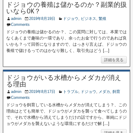
ドジョウの養殖は儲かるのか？副業的扱
いならOK？
admin
2019年8月19日
ドジョウ
,
ビジネス
,
繁殖
Comments
ドジョウの養殖は儲かるのか？、この質問に対しては、本業では
なくあくまで趣味の一環であり、余ったお金で行うのであれば良
いかも？って回答になりますので、はっきり言えば、ドジョウの
養殖で儲けるってのはかなり難しく、取引先はどう […]
詳細を見る
ドジョウがいる水槽からメダカが消え
る理由
admin
2019年8月17日
トラブル
,
ドジョウ
,
メダカ
,
飼育
Comments
ドジョウを飼育している水槽からメダカが消えてしまう？、この
理由はとても簡単で、ドジョウがメダカを襲って食べてしまうの
で、それで水槽から消えてしまうだけの話ですから、単純にドジ
ョウがメダカを襲えないような環境にするだけで解 […]
詳細を見る