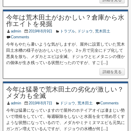
今年は荒木田土がおかしい？倉庫から水
作エイトを発掘
admin
2019年8月9日
トラブル
,
ドジョウ
,
荒木田土
Comments
今年もやたら暑いような気がしますが、屋外に設置していた荒木
田土水槽の様子がおかしいというか、2ヶ月で完全にドブ化して
悪臭を放ち、メダカとエビは全滅、ドジョウとヒメタニシの僅か
の個体が生き残っている状態だったのですが、すご […]
詳細を見る
今年は猛暑で荒木田土の劣化が激しい？
メダカも全滅
admin
2019年8月7日
ドジョウ
,
荒木田土
Comments
今年は猛暑になっていますので屋外のホテイアオイは凄まじい勢
いで増殖をしていて、毎週駆除をしないと水面を全て埋め尽くす
ような状態になっているので、メダカやミナミヌマエビも元気に
ガンガン増えているんですが、ドジョウの水槽が何 […]