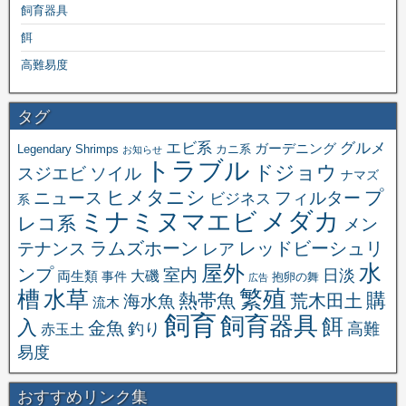
飼育器具
餌
高難易度
タグ
エビ系
グルメ
ガーデニング
Legendary Shrimps
カニ系
お知らせ
トラブル
ドジョウ
スジエビ
ソイル
ナマズ
ヒメタニシ
プ
ニュース
フィルター
ビジネス
系
メダカ
ミナミヌマエビ
レコ系
メン
ラムズホーン
レッドビーシュリ
テナンス
レア
水
屋外
ンプ
室内
日淡
大磯
両生類
事件
抱卵の舞
広告
繁殖
槽
水草
購
熱帯魚
海水魚
荒木田土
流木
飼育
飼育器具
餌
入
金魚
釣り
高難
赤玉土
易度
おすすめリンク集