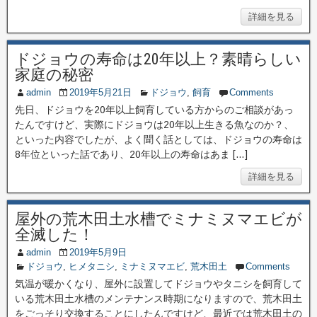
詳細を見る
ドジョウの寿命は20年以上？素晴らしい
家庭の秘密
admin
2019年5月21日
ドジョウ
,
飼育
Comments
先日、ドジョウを20年以上飼育している方からのご相談があっ
たんですけど、実際にドジョウは20年以上生きる魚なのか？、
といった内容でしたが、よく聞く話としては、ドジョウの寿命は
8年位といった話であり、20年以上の寿命はあま […]
詳細を見る
屋外の荒木田土水槽でミナミヌマエビが
全滅した！
admin
2019年5月9日
ドジョウ
,
ヒメタニシ
,
ミナミヌマエビ
,
荒木田土
Comments
気温が暖かくなり、屋外に設置してドジョウやタニシを飼育して
いる荒木田土水槽のメンテナンス時期になりますので、荒木田土
をごっそり交換することにしたんですけど、最近では荒木田土の