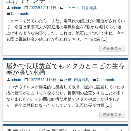
上げ？ピンチ！
admin
2022年12月21日
ニュース
,
飼育器具
Comments
ニュースを見ていたら、また、電気代の値上げの報道がされてい
て、今度は東京電力が家庭用の電気料金を2割から4割くらい値
上げするような内容でした。これは、流石にきついですね。今年
も既に電気料金の値上げが行われており、本当に厳 […]
詳細を見る
屋外で長期放置でもメダカとエビの生存
率が高い水槽
admin
2022年11月15日
水槽
,
飼育器具
Comments
コロナウイルスが爆発的に感染して以降、屋外に設置していた水
槽の管理があまりできなくなり、長期間の放置をすることが多く
なりましたが、その間に結構な水槽でメダカやエビが減少した
り、完全に駄目になったりしていて、流石に長期放置 […]
詳細を見る