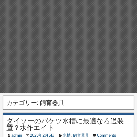
カテゴリー:
飼育器具
ダイソーのバケツ水槽に最適なろ過装
置？水作エイト
admin
2023年2月5日
水槽
,
飼育器具
Comments