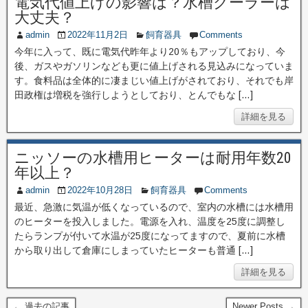
電気代値上げの影響は？水槽クーラーは
大丈夫？
admin
2022年11月2日
飼育器具
Comments
今年に入って、既に電気代昨年より20％もアップしており、今
後、ガスやガソリンなども更に値上げされる見込みになっていま
す。食料品は全体的に凄まじい値上げがされており、それでも岸
田政権は増税を強行しようとしており、とんでもな […]
詳細を見る
ニッソーの水槽用ヒーターは耐用年数20
年以上？
admin
2022年10月28日
飼育器具
Comments
最近、急激に気温が低くなっているので、室内の水槽には水槽用
のヒーターを投入しました。電源を入れ、温度を25度に調整し
たらランプが付いて水温が25度になってますので、夏前に水槽
から取り出して倉庫にしまっていたヒーターも普通 […]
詳細を見る
← 過去の記事
Newer Posts →