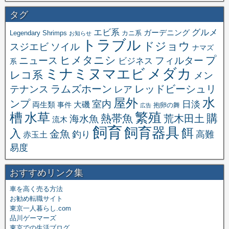
タグ
エビ系
グルメ
ガーデニング
Legendary Shrimps
カニ系
お知らせ
トラブル
ドジョウ
スジエビ
ソイル
ナマズ
ヒメタニシ
プ
ニュース
フィルター
ビジネス
系
メダカ
ミナミヌマエビ
レコ系
メン
ラムズホーン
レッドビーシュリ
テナンス
レア
水
屋外
ンプ
室内
日淡
大磯
両生類
事件
抱卵の舞
広告
繁殖
槽
水草
購
熱帯魚
海水魚
荒木田土
流木
飼育
飼育器具
餌
入
金魚
釣り
高難
赤玉土
易度
おすすめリンク集
車を高く売る方法
お勧め転職サイト
東京一人暮らし.com
品川ゲーマーズ
東京での生活ブログ