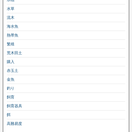
水草
流木
海水魚
熱帯魚
繁殖
荒木田土
購入
赤玉土
金魚
釣り
飼育
飼育器具
餌
高難易度