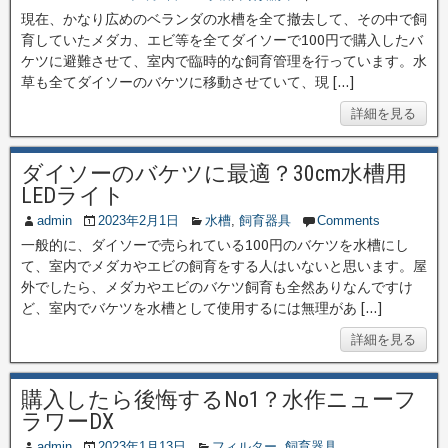
現在、かなり広めのベランダの水槽を全て撤去して、その中で飼
育していたメダカ、エビ等を全てダイソーで100円で購入したバ
ケツに避難させて、室内で臨時的な飼育管理を行っています。水
草も全てダイソーのバケツに移動させていて、現 […]
詳細を見る
ダイソーのバケツに最適？30cm水槽用
LEDライト
admin
2023年2月1日
水槽
,
飼育器具
Comments
一般的に、ダイソーで売られている100円のバケツを水槽にし
て、室内でメダカやエビの飼育をする人はいないと思います。屋
外でしたら、メダカやエビのバケツ飼育も全然ありなんですけ
ど、室内でバケツを水槽として使用するには無理があ […]
詳細を見る
購入したら後悔するNo1？水作ニューフ
ラワーDX
admin
2023年1月13日
フィルター
,
飼育器具