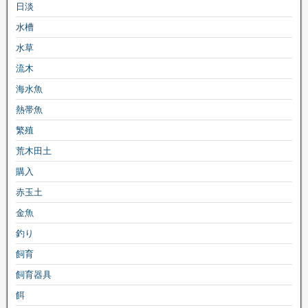
日淡
水槽
水草
流木
海水魚
熱帯魚
繁殖
荒木田土
購入
赤玉土
金魚
釣り
飼育
飼育器具
餌