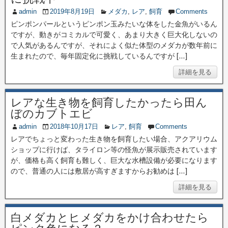
admin
2019年8月19日
メダカ
,
レア
,
飼育
Comments
ピンポンパールというピンポン玉みたいな体をした金魚がいるん
ですが、動きがコミカルで可愛く、あまり大きく巨大化しないの
で人気があるんですが、それによく似た体型のメダカが数年前に
生まれたので、毎年固定化に挑戦しているんですが […]
詳細を見る
レアな生き物を飼育したかったら田ん
ぼのカブトエビ
admin
2018年10月17日
レア
,
飼育
Comments
レアでちょっと変わった生き物を飼育したい場合、アクアリウム
ショップに行けば、タライロン等の怪魚が展示販売されています
が、価格も高く飼育も難しく、巨大な水槽設備が必要になります
ので、普通の人には敷居が高すぎますからお勧めは […]
詳細を見る
白メダカとヒメダカをかけ合わせたら