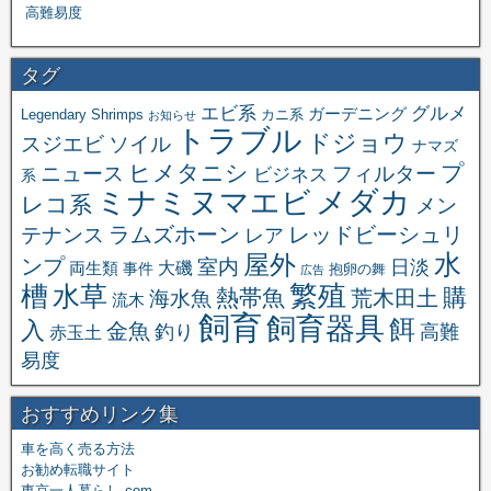
高難易度
タグ
エビ系
グルメ
ガーデニング
Legendary Shrimps
カニ系
お知らせ
トラブル
ドジョウ
スジエビ
ソイル
ナマズ
ヒメタニシ
プ
ニュース
フィルター
ビジネス
系
メダカ
ミナミヌマエビ
レコ系
メン
ラムズホーン
レッドビーシュリ
テナンス
レア
水
屋外
ンプ
室内
日淡
大磯
両生類
事件
抱卵の舞
広告
繁殖
槽
水草
購
熱帯魚
海水魚
荒木田土
流木
飼育
飼育器具
餌
入
金魚
釣り
高難
赤玉土
易度
おすすめリンク集
車を高く売る方法
お勧め転職サイト
東京一人暮らし.com