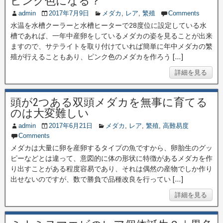
ピンク色になる？
admin
2017年7月9日
メダカ
,
レア
,
繁殖
Comments
水温を水槽クーラーと水槽ヒーターで28度位に設定している水
槽であれば、一年中産卵をしているメダカの姿を見ることが出来
ますので、サテライトを取り付けていれば簡単に年中メダカの繁
殖が行えることもあり、ピンク色のメダカを作ろう […]
詳細を見る
頭が2つある双頭メダカを無事に育てる
のは大変難しい
admin
2017年6月21日
メダカ
,
レア
,
繁殖
,
高難易度
Comments
メダカは大量に卵を産卵するタイプの魚ですから、卵胎生のグッ
ピーなどとは違って、意図的に体の形状に特徴があるメダカを作
り出すことがある程度容易であり、それは偶然の産物でしか作り
出せないのですが、数で勝負で品種改良を行ってい […]
詳細を見る