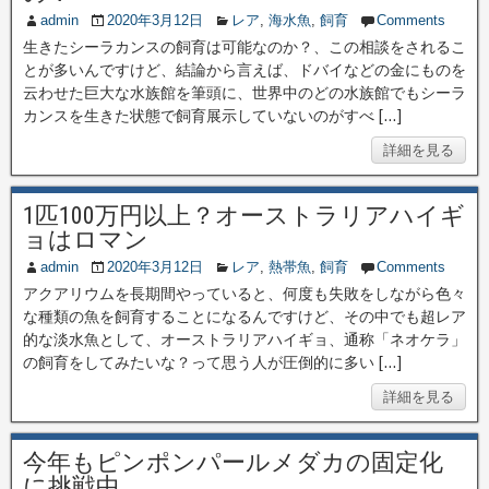
admin
2020年3月12日
レア
,
海水魚
,
飼育
Comments
生きたシーラカンスの飼育は可能なのか？、この相談をされるこ
とが多いんですけど、結論から言えば、ドバイなどの金にものを
云わせた巨大な水族館を筆頭に、世界中のどの水族館でもシーラ
カンスを生きた状態で飼育展示していないのがすべ […]
詳細を見る
1匹100万円以上？オーストラリアハイギ
ョはロマン
admin
2020年3月12日
レア
,
熱帯魚
,
飼育
Comments
アクアリウムを長期間やっていると、何度も失敗をしながら色々
な種類の魚を飼育することになるんですけど、その中でも超レア
的な淡水魚として、オーストラリアハイギョ、通称「ネオケラ」
の飼育をしてみたいな？って思う人が圧倒的に多い […]
詳細を見る
今年もピンポンパールメダカの固定化
に挑戦中