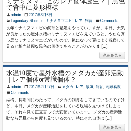
ミナミヌマエビのレア個体誕生？｜黒色
で背中に菱形模様
admin
2017年3月6日
Legendary Shrimps
,
ミナミヌマエビ
,
レア
,
飼育
Comments
長年ミナミヌマエビの飼育と繁殖をやっていますが、本日、天気
が良かったの屋外水槽のミナミヌマエビを見ていると、やたら真
っ黒なミナミヌマエビがいたので、気になって更によく観察して
見ると相当綺麗な黒色の個体であることがわかりま […]
詳細を見る
水温10度で屋外水槽のメダカが産卵活動
｜レア個体or常識個体？
admin
2017年2月27日
メダカ
,
レア
,
繁殖
,
飼育
,
高難易度
Comments
結構、長期間にわたって、メダカの飼育をしてきているのですけ
ど、本日、メダカが産卵活動をしている現場を見つけてしまっ
て、それを見て正直言って大変驚いています。 メダカの産卵活
動なら元旦から何度も見ているので、特にそれ自体は […]
詳細を見る