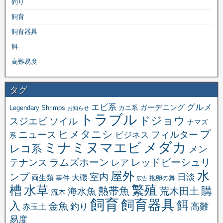
釣り
飼育
飼育器具
餌
高難易度
タグ
エビ系
グルメ
ガーデニング
Legendary Shrimps
カニ系
お知らせ
トラブル
ドジョウ
スジエビ
ソイル
ナマズ
ヒメタニシ
プ
ニュース
フィルター
ビジネス
系
メダカ
ミナミヌマエビ
レコ系
メン
ラムズホーン
レッドビーシュリ
テナンス
レア
水
屋外
ンプ
室内
日淡
大磯
両生類
事件
抱卵の舞
広告
繁殖
槽
水草
購
熱帯魚
海水魚
荒木田土
流木
飼育
飼育器具
餌
入
金魚
釣り
高難
赤玉土
易度