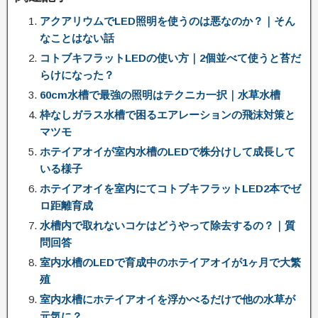
アクアリウムでLED照明を使うのは悪なのか？｜そん
なことはない話
コトブキフラットLEDの使い方｜2個並べて使うと苔だ
らけになった？
60cm水槽で最強の照明はテクニカ一択｜水草水槽
枠なしガラス水槽で困るエアレーションの飛沫対策と
マツモ
ホテイアオイが室内水槽のLEDで株分けして成長して
いる様子
ホテイアオイを室内にてコトブキフラットLED2本でゼ
ロ距離育成
水槽内で取れないコケはどうやって除去するの？｜質
問回答
室内水槽のLEDで育成中のホテイアオイが1ヶ月で大繁
殖
室内水槽にホテイアオイを浮かべるだけで他の水草が
元気に？