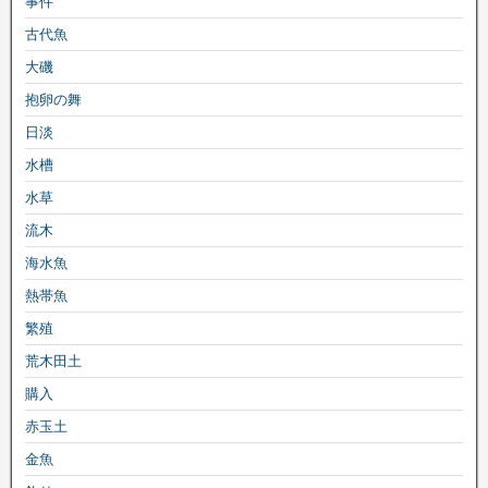
事件
古代魚
大磯
抱卵の舞
日淡
水槽
水草
流木
海水魚
熱帯魚
繁殖
荒木田土
購入
赤玉土
金魚