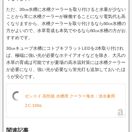
ただ、30㎝水槽に水槽クーラーを取り付けると水量が少ない
ことから常に水槽クーラーが稼働することになり電気代も高
くなりますから、水槽クーラーを取り付けるなら60㎝水槽の
方がよいので、水草育成も本気でやるなら60㎝水槽の方がお
すすめです。
30㎝キューブ水槽にコトブキフラットLEDを2本取り付けれ
ば、極端に強い光が必要なホテイアオイなどを除き、大凡の
水草の育成は可能ですが夏場の高水温対策には水槽クーラー
が必要になり、強い光が必要なら蛍光灯も追加しておいたほ
うが安心です。
ゼンスイ 高性能 水槽用 クーラー海水・淡水兼用
ZC-100α
関連記事