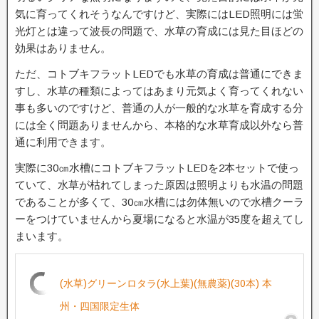
気に育ってくれそうなんですけど、実際にはLED照明には蛍
光灯とは違って波長の問題で、水草の育成には見た目ほどの
効果はありません。
ただ、コトブキフラットLEDでも水草の育成は普通にできま
すし、水草の種類によってはあまり元気よく育ってくれない
事も多いのですけど、普通の人が一般的な水草を育成する分
には全く問題ありませんから、本格的な水草育成以外なら普
通に利用できます。
実際に30㎝水槽にコトブキフラットLEDを2本セットで使っ
ていて、水草が枯れてしまった原因は照明よりも水温の問題
であることが多くて、30㎝水槽には勿体無いので水槽クーラ
ーをつけていませんから夏場になると水温が35度を超えてし
まいます。
(水草)グリーンロタラ(水上葉)(無農薬)(30本) 本
州・四国限定生体