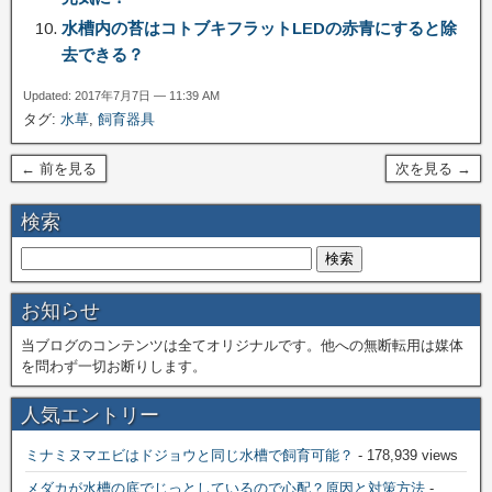
水槽内の苔はコトブキフラットLEDの赤青にすると除
去できる？
Updated: 2017年7月7日 — 11:39 AM
タグ:
水草
,
飼育器具
← 前を見る
次を見る →
検索
お知らせ
当ブログのコンテンツは全てオリジナルです。他への無断転用は媒体
を問わず一切お断りします。
人気エントリー
ミナミヌマエビはドジョウと同じ水槽で飼育可能？
- 178,939 views
メダカが水槽の底でじっとしているので心配？原因と対策方法
-