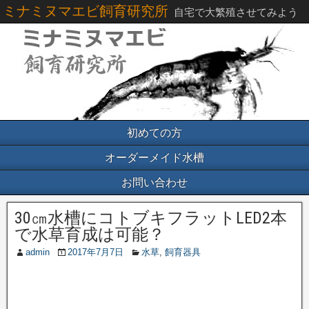
ミナミヌマエビ飼育研究所
自宅で大繁殖させてみよう
初めての方
オーダーメイド水槽
お問い合わせ
30㎝水槽にコトブキフラットLED2本
で水草育成は可能？
admin
2017年7月7日
水草
,
飼育器具