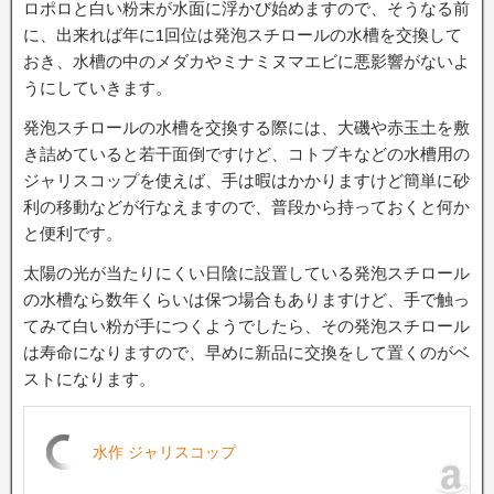
ロポロと白い粉末が水面に浮かび始めますので、そうなる前
に、出来れば年に1回位は発泡スチロールの水槽を交換して
おき、水槽の中のメダカやミナミヌマエビに悪影響がないよ
うにしていきます。
発泡スチロールの水槽を交換する際には、大磯や赤玉土を敷
き詰めていると若干面倒ですけど、コトブキなどの水槽用の
ジャリスコップを使えば、手は暇はかかりますけど簡単に砂
利の移動などが行なえますので、普段から持っておくと何か
と便利です。
太陽の光が当たりにくい日陰に設置している発泡スチロール
の水槽なら数年くらいは保つ場合もありますけど、手で触っ
てみて白い粉が手につくようでしたら、その発泡スチロール
は寿命になりますので、早めに新品に交換をして置くのがベ
ストになります。
水作 ジャリスコップ