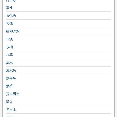
事件
古代魚
大磯
抱卵の舞
日淡
水槽
水草
流木
海水魚
熱帯魚
繁殖
荒木田土
購入
赤玉土