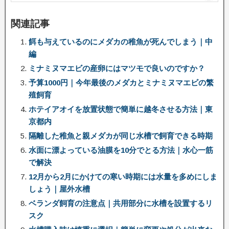
関連記事
餌も与えているのにメダカの稚魚が死んでしまう｜中
編
ミナミヌマエビの産卵にはマツモで良いのですか？
予算1000円｜今年最後のメダカとミナミヌマエビの繁
殖飼育
ホテイアオイを放置状態で簡単に越冬させる方法｜東
京都内
隔離した稚魚と親メダカが同じ水槽で飼育できる時期
水面に漂よっている油膜を10分でとる方法｜水心一筋
で解決
12月から2月にかけての寒い時期には水量を多めにしま
しょう｜屋外水槽
ベランダ飼育の注意点｜共用部分に水槽を設置するリ
スク