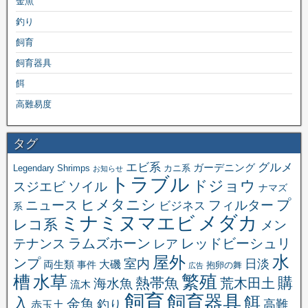
金魚
釣り
飼育
飼育器具
餌
高難易度
タグ
エビ系
グルメ
ガーデニング
Legendary Shrimps
カニ系
お知らせ
トラブル
ドジョウ
スジエビ
ソイル
ナマズ
ヒメタニシ
プ
ニュース
フィルター
ビジネス
系
メダカ
ミナミヌマエビ
レコ系
メン
ラムズホーン
レッドビーシュリ
テナンス
レア
水
屋外
ンプ
室内
日淡
大磯
両生類
事件
抱卵の舞
広告
繁殖
槽
水草
購
熱帯魚
海水魚
荒木田土
流木
飼育
飼育器具
餌
入
金魚
釣り
高難
赤玉土