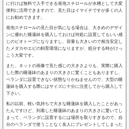
に行けば無料で入手できる発泡スチロールが水槽として大変
便利に活用できますので、見た目はイマイチですが多くの人
にお勧めできます。
発泡スチロールの見た目が気になる場合は、大きめのデザイ
ンに優れた睡蓮鉢を購入しておけば何処に設置してもいい感
じのビオトープになりますし、容量も大きいので相当安定し
たメダカやエビの飼育環境になりますが、処分する時がけっ
こう大変です。
また、ネットの画像で見た感じの大きさよりも、実際に購入
した際の睡蓮鉢のあまりの大きさに驚くこともありますし、
ベランダに設置できない状態なりかねませんので、大型の睡
蓮鉢を購入する際にはサイズに十分に注意してから購入して
下さい。
私の以前、軽い気持ちで大きな睡蓮鉢を購入したことがあっ
たんですけど、到着した睡蓮鉢のあまりの大きさに驚いてし
まって、ベランダに設置するには場所を取りすぎるので、自
分のベランダで使うことなく友人にプレゼントしてしまった