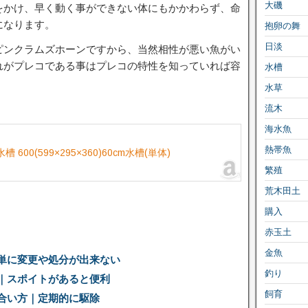
大磯
をかけ、早く動く事ができない体にもかかわらず、命
になります。
抱卵の舞
日淡
ピンクラムズホーンですから、当然相性が悪い魚がい
れがプレコである事はプレコの特性を知っていれば容
水槽
水草
流木
海水魚
熱帯魚
00(599×295×360)60cm水槽(単体)
繁殖
荒木田土
購入
赤玉土
金魚
単に変更や処分が出来ない
釣り
｜スポイトがあると便利
飼育
合い方｜定期的に駆除