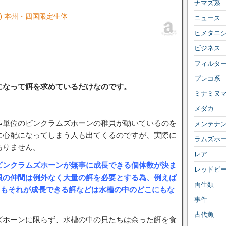
ナマズ系
匹) 本州・四国限定生体
ニュース
ヒメタニ
ビジネス
フィルタ
プレコ系
になって餌を求めているだけなのです。
ミナミヌ
メダカ
匹単位のピンクラムズホーンの稚貝が動いているのを
メンテナ
に心配になってしまう人も出てくるのですが、実際に
ラムズホ
ありません。
レア
ピンクラムズホーンが無事に成長できる個体数が決ま
レッドビ
貝の仲間は例外なく大量の餌を必要とする為、例えば
両生類
がいてもそれが成長できる餌などは水槽の中のどこにもな
事件
古代魚
ズホーンに限らず、水槽の中の貝たちは余った餌を食