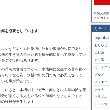
水換えの際
メダカやミ
カテゴ
の餌を必要としています。
Legendary
おしらせ
タニシなどよりも圧倒的に飼育や繁殖が容易であり、
エビ系
の他の生き物の余った餌を積極的に食べて成長してい
カニ系
染を防ぐ役割もあります。
ガーデニ
どの貝も大食感ですから、水槽内に発生する苔を食べ
グルメ
足りなくなる為、水槽の中の貝たちは必死になって、
ている事が殆どです。
スジエビ
ソイル
していると、水槽の中でガラス面などに大量の卵を産
気分が悪くなる人もいる位の加減のなさなんですけ
トラブル
量の稚貝が発生します。
ドジョウ