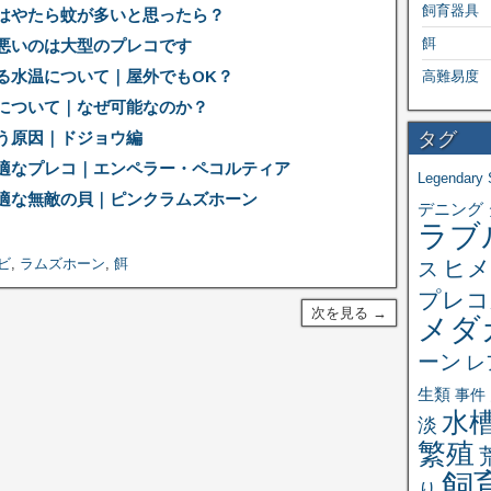
飼育器具
はやたら蚊が多いと思ったら？
餌
悪いのは大型のプレコです
る水温について｜屋外でもOK？
高難易度
について｜なぜ可能なのか？
タグ
う原因｜ドジョウ編
適なプレコ｜エンペラー・ペコルティア
Legendary 
適な無敵の貝｜ピンクラムズホーン
デニング
ラブ
ビ
,
ラムズホーン
,
餌
ヒメ
ス
プレコ
次を見る →
メダ
ーン
レ
生類
事件
水
淡
繁殖
飼
り