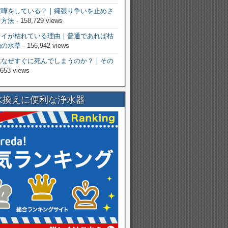
喧嘩をしている？｜縄張り争いを止めさ
な方法
- 158,729 views
オイが枯れている理由｜普通であれば枯
強の水草
- 156,942 views
はなぜすぐに死んでしまうのか？｜その
,653 views
水換えに便利な浄水器