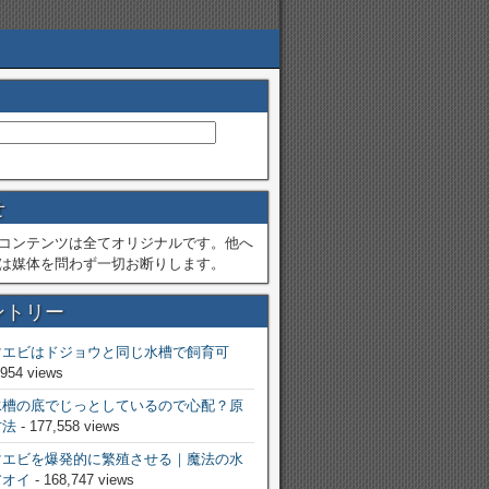
せ
コンテンツは全てオリジナルです。他へ
は媒体を問わず一切お断りします。
ントリー
マエビはドジョウと同じ水槽で飼育可
,954 views
水槽の底でじっとしているので心配？原
方法
- 177,558 views
マエビを爆発的に繁殖させる｜魔法の水
アオイ
- 168,747 views