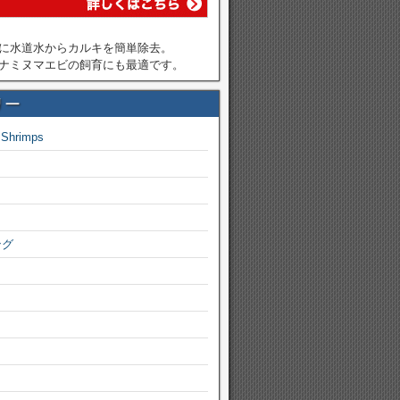
に水道水からカルキを簡単除去。
ナミヌマエビの飼育にも最適です。
リー
 Shrimps
ング