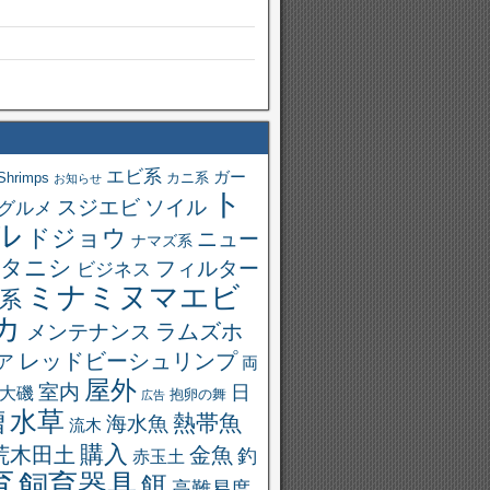
エビ系
ガー
Shrimps
カニ系
お知らせ
ト
スジエビ
ソイル
グルメ
ル
ドジョウ
ニュー
ナマズ系
タニシ
フィルター
ビジネス
ミナミヌマエビ
系
カ
ラムズホ
メンテナンス
レッドビーシュリンプ
ア
両
屋外
室内
日
大磯
抱卵の舞
広告
槽
水草
熱帯魚
海水魚
流木
購入
荒木田土
金魚
釣
赤玉土
育
飼育器具
餌
高難易度