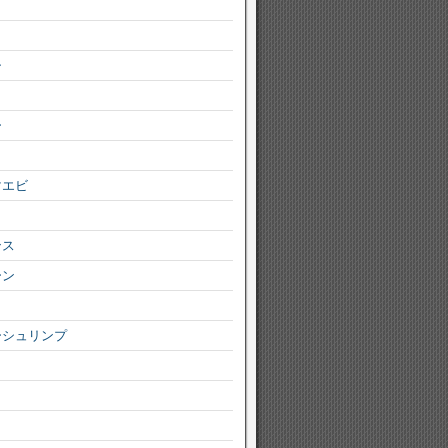
シ
ー
マエビ
ンス
ーン
ーシュリンプ