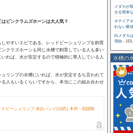
メダカが
せる簡単
てはピンクラムズホーンは大人気？
ホテイア
れない最
白メダカ
理由
- 153
もしやすいエビである、レッドビーシュリンプを飼育
ピンクラズホーンも同じ水槽で飼育している人も多い
にいれば、水が安定するので積極的に導入している人
水槽の
シュリンプの水槽にいれば、水が安定するち言われて
いる人もいるくらいですから、本当にこの組み合わせ
。
ッドビーシュリンプ 赤白バンド(10匹) 本州・四国限