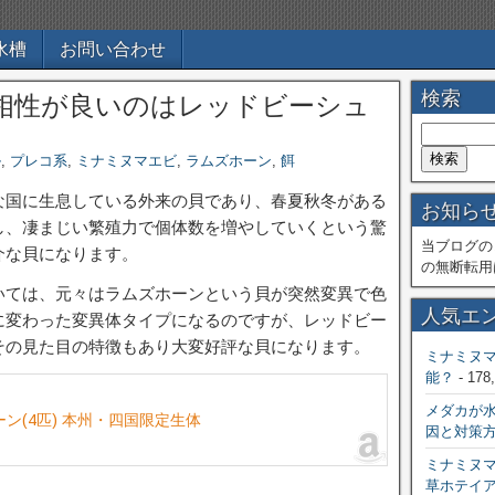
水槽
お問い合わせ
検索
相性が良いのはレッドビーシュ
ル
,
プレコ系
,
ミナミヌマエビ
,
ラムズホーン
,
餌
な国に生息している外来の貝であり、春夏秋冬がある
お知ら
し、凄まじい繁殖力で個体数を増やしていくという驚
当ブログの
介な貝になります。
の無断転用
いては、元々はラムズホーンという貝が突然変異で色
人気エ
に変わった変異体タイプになるのですが、レッドビー
その見た目の特徴もあり大変好評な貝になります。
ミナミヌ
能？
- 178
メダカが
ン(4匹) 本州・四国限定生体
因と対策
ミナミヌ
草ホテイ