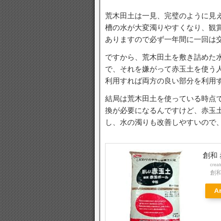
荒木田土は一見、完璧のように見
槽の水が大変濁りやすくなり、観
ありますので必ず一年間に一回は
ですから、荒木田土を敷き詰めた
で、それを嫌がって赤玉土を使う
利用すれば両方の良い部分を利用
結局は荒木田土を使っている時点
換が必要になるんですけど、赤玉
し、水の濁りも改善しやすいので
創和 
crea
創
A