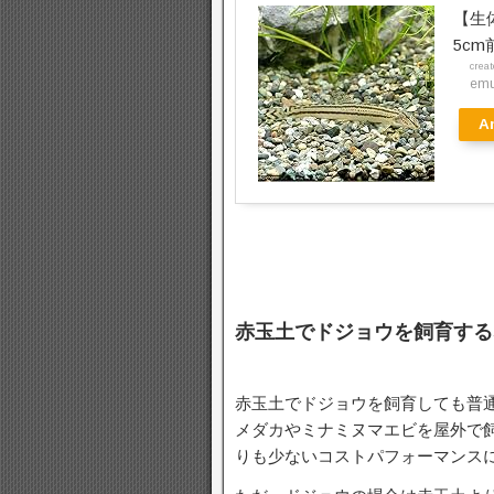
【生
5cm
crea
emu
A
赤玉土でドジョウを飼育する
赤玉土でドジョウを飼育しても普
メダカやミナミヌマエビを屋外で
りも少ないコストパフォーマンス