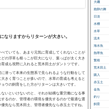
大磯
抱卵の舞
日淡
水槽
水草
になりますからリターンが大きい。
流木
海水魚
かべていても、あまり元気に育成してくれないことが
熱帯魚
などの浮草も根っこが巨大になり、葉っぱが太く大き
繁殖
の育成も視野に入れると荒木田土がダントツです。
荒木田土
繁に潜って本来の生態系で見られるような行動をして
購入
に大きく育つことが多いので、水草の育成も考えると
赤玉土
ジョウの飼育をした方がリターンは大きいです。
金魚
しないといけないのと、それが結構な重労働になる事
釣り
先するのか、管理者の環境を優先するのかで最適な選
飼育
ウ優先なら荒木田土、管理者優先なら赤玉土ですね。