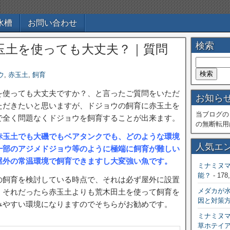
水槽
お問い合わせ
検索
玉土を使っても大丈夫？｜質問
ウ
,
赤玉土
,
飼育
を使っても大丈夫ですか？、と言ったご質問をいただ
お知ら
ただきたいと思いますが、ドジョウの飼育に赤玉土を
当ブログの
で全く問題なくドジョウを飼育することが出来ます。
の無断転用
赤玉土でも大磯でもベアタンクでも、どのような環境
人気エ
一部のアジメドジョウ等のように極端に飼育が難しい
屋外の常温環境で飼育できますし大変強い魚です。
ミナミヌ
能？
- 178
の飼育を検討している時点で、それは必ず屋外に設置
メダカが
、それだったら赤玉土よりも荒木田土を使って飼育を
因と対策
みやすい環境になりますのでそちらがお勧めです。
ミナミヌ
草ホテイ