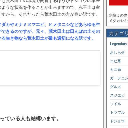
りも荒木田土の環境で飼育するほうがドジョウの本来
じような状況を作ることが出来ますので、赤玉土は室
ですから、それだったら荒木田土の方が良い訳です。
水換えの際
メダカやミ
メダカやミナミヌマエビ、ヒメタニシなどあらゆる生
ができるのですが、元々、荒木田土は田んぼの土その
カテゴ
いる生き物なら荒木田土が最も適切になる訳です。
Legendary
おしらせ
エビ系
カニ系
ガーデニ
グルメ
スジエビ
ソイル
トラブル
っている人も結構います。
ドジョウ