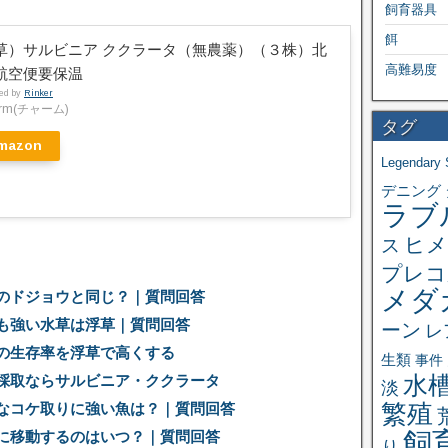
飼育器具
餌
草）サルビニア ククラータ（無農薬）（３株）北
高難易度
航空便要保温
ted by
Rinker
arm(チャーム)
タグ
mazon
Legendary 
デニング
ラブ
ヒメ
ス
プレコ
メダ
のドジョウと同じ？｜質問回答
も強い水草は浮草｜質問回答
ーン
レ
の生存率を浮草で高くする
生類
事件
水
採取ならサルビニア・ククラータ
淡
繁殖
なコケ取りに強い魚は？｜質問回答
飼
に移動するのはいつ？｜質問回答
り