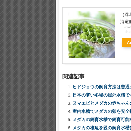
（浮
海道
crea
ch
A
関連記事
ヒドジョウの飼育方法は普通
日本の寒い冬場の屋外水槽で
ヌマエビとメダカの赤ちゃん
室内水槽でメダカの卵を安全
メダカの飼育水槽で飼育可能
メダカの稚魚を親の飼育水槽