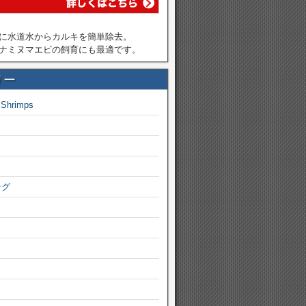
に水道水からカルキを簡単除去。
ナミヌマエビの飼育にも最適です。
リー
 Shrimps
ング