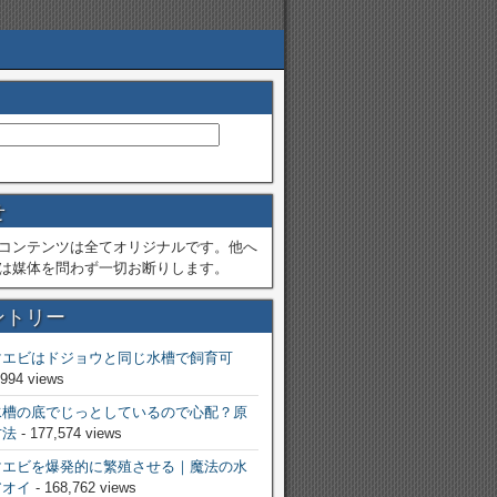
せ
コンテンツは全てオリジナルです。他へ
は媒体を問わず一切お断りします。
ントリー
マエビはドジョウと同じ水槽で飼育可
,994 views
水槽の底でじっとしているので心配？原
方法
- 177,574 views
マエビを爆発的に繁殖させる｜魔法の水
アオイ
- 168,762 views