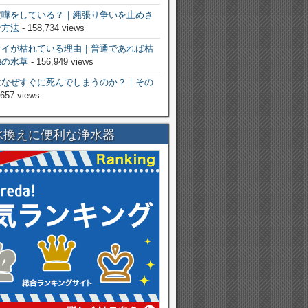
喧嘩をしている？｜縄張り争いを止めさ
な方法
- 158,734 views
オイが枯れている理由｜普通であれば枯
強の水草
- 156,949 views
はなぜすぐに死んでしまうのか？｜その
,657 views
水換えに便利な浄水器