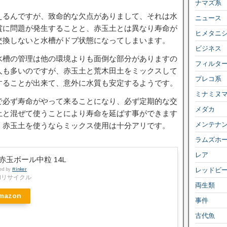
ナマズ系
えるんですが、致命的な欠点がありまして、それは水
ニュース
賞に問題が発生することと、赤玉土とは異なり寿命が
ヒメタニ
交換しないと水槽がドブ状態になってしまいます。
ビジネス
水槽の管理は他の環境よりも面倒な部分がありますの
フィルタ
人も多いのですが、赤玉土と荒木田土をミックスして
プレコ系
することが出来て、意外に水質も安定するようです。
ミナミヌ
で必ず寿命がやって来ることになり、必ず定期的な交
メダカ
土と混ぜて使うことにより寿命を延ばす事ができます
メンテナ
、赤玉土を使うならミックス使用は十分アリです。
ラムズホ
レア
赤玉ボール中粒 14L
レッドビ
ted by
Rinker
和リサイクル
両生類
mazon
事件
古代魚