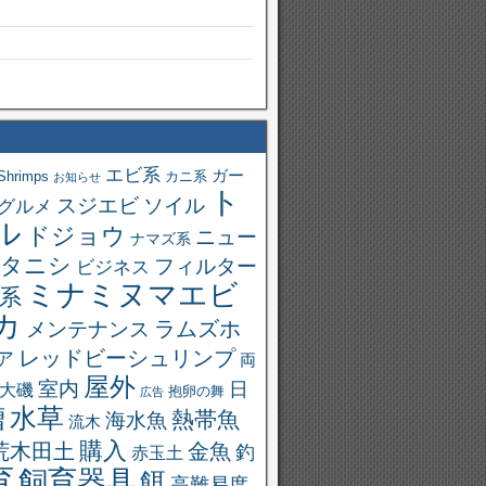
エビ系
ガー
Shrimps
カニ系
お知らせ
ト
スジエビ
ソイル
グルメ
ル
ドジョウ
ニュー
ナマズ系
タニシ
フィルター
ビジネス
ミナミヌマエビ
系
カ
ラムズホ
メンテナンス
レッドビーシュリンプ
ア
両
屋外
室内
日
大磯
抱卵の舞
広告
槽
水草
熱帯魚
海水魚
流木
購入
荒木田土
金魚
釣
赤玉土
育
飼育器具
餌
高難易度