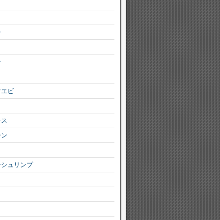
シ
ー
マエビ
ンス
ーン
ーシュリンプ