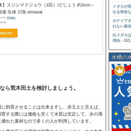
体】スジシマドジョウ（1匹）/どじょう 約3cm～
メダカが
前後 生体 川魚 emuwai
せる簡単
ted by
Rinker
ホテイア
wai
れない最
mazon
白メダカ
理由
- 153
水槽の
なら荒木田土を検討しましょう。
通に飼育させることは出来ますし、赤玉土と言えば、
飼育する際には価格も安くて水質は安定して、水の濁
に優れた素材なので多くの人が利用しています。