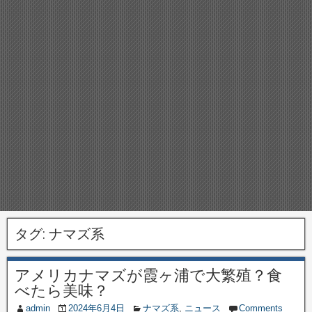
タグ:
ナマズ系
アメリカナマズが霞ヶ浦で大繁殖？食
べたら美味？
admin
2024年6月4日
ナマズ系
,
ニュース
Comments