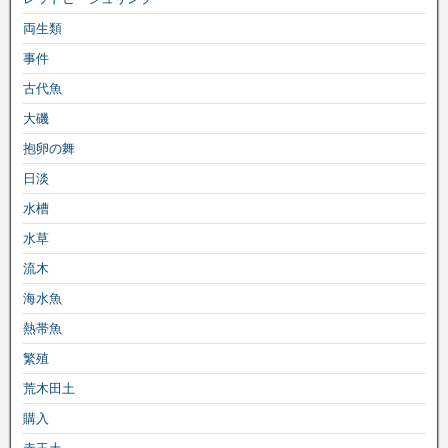
両生類
事件
古代魚
大磯
抱卵の舞
日淡
水槽
水草
流木
海水魚
熱帯魚
繁殖
荒木田土
購入