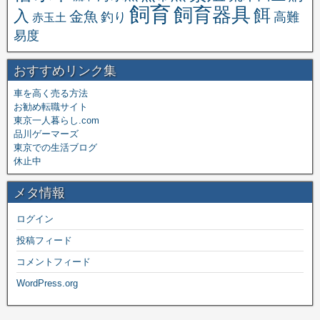
飼育
飼育器具
餌
入
金魚
釣り
高難
赤玉土
易度
おすすめリンク集
車を高く売る方法
お勧め転職サイト
東京一人暮らし.com
品川ゲーマーズ
東京での生活ブログ
休止中
メタ情報
ログイン
投稿フィード
コメントフィード
WordPress.org