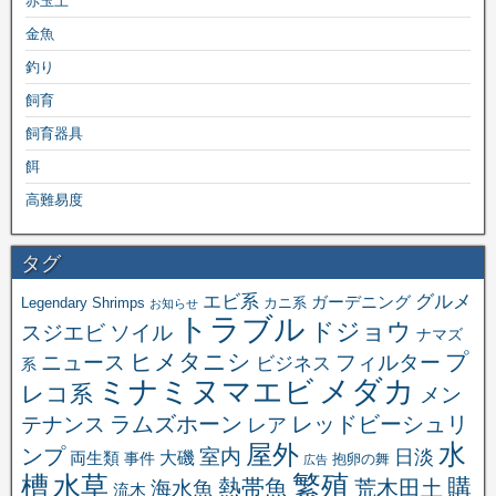
赤玉土
金魚
釣り
飼育
飼育器具
餌
高難易度
タグ
エビ系
グルメ
ガーデニング
Legendary Shrimps
カニ系
お知らせ
トラブル
ドジョウ
スジエビ
ソイル
ナマズ
ヒメタニシ
プ
ニュース
フィルター
ビジネス
系
メダカ
ミナミヌマエビ
レコ系
メン
ラムズホーン
レッドビーシュリ
テナンス
レア
水
屋外
ンプ
室内
日淡
大磯
両生類
事件
抱卵の舞
広告
繁殖
槽
水草
購
熱帯魚
海水魚
荒木田土
流木