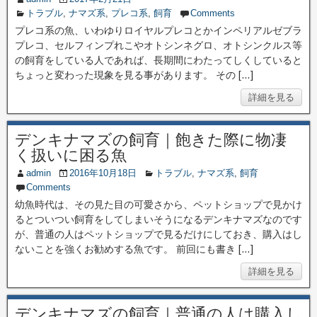
トラブル
,
ナマズ系
,
プレコ系
,
飼育
Comments
プレコ系の魚、いわゆりロイヤルプレコとかインペリアルゼブラ
プレコ、セルフィンプれこやオトシンネグロ、オトシンクルス等
の飼育をしている人であれば、長期間にわたってしくしていると
ちょっと変わった現象を見る事があります。 その […]
詳細を見る
デンキナマズの飼育｜飽きた際に物凄
く扱いに困る魚
admin
2016年10月18日
トラブル
,
ナマズ系
,
飼育
Comments
幼魚時代は、その見た目の可愛さから、ペットショップで見かけ
るとついつい飼育をしてしまいそうになるデンキナマズなのです
が、普通の人はペットショップで見るだけにしておき、購入はし
ないことを強くお勧めする魚です。 前回にも書き […]
詳細を見る
デンキナマズの飼育｜普通の人は購入し